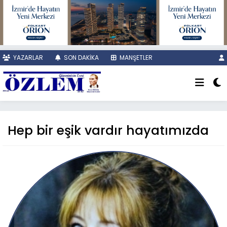
YAZARLAR
SON DAKİKA
MANŞETLER
Hep bir eşik vardır hayatımızda