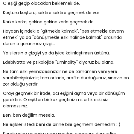
O eşiği geçip olacakları beklemek de.
Koştura koştura, sektire sektire geçmek de var
Korka korka, çekine çekine zorla geçmek de.
Hayatın içindeki o "gitmekle kalmak", "pes etmekle devam
etmek" ya da "dönüşmekle eski halinde kalmak" arasında
duran o görünmez çizgi...
Ya silersin o çizgiyi ya da iyice kalınlaştırırsın üstünü.
Edebiyatta ve psikolojide "Liminality" diyoruz bu alana.
Ne tam eski yerinizdesinizdir ne de tamamen yeni yere
varabilmişsinizdir; tam ortada, arafta durduğunuz, sınavın en
zor olduğu yerdir.
Orayı geçmek bir irade, acı eşiğini aşma veya bir dönüşüm
gerektirir. O eşikten bir kez geçtiniz mi, artık eski siz
olamazsınız.
Ben, ben değilim mesela.
Ne eşikler istedi beni de birine bile geçmem demedim : )
Kendimden geçerim ama senden geçmem demedim.