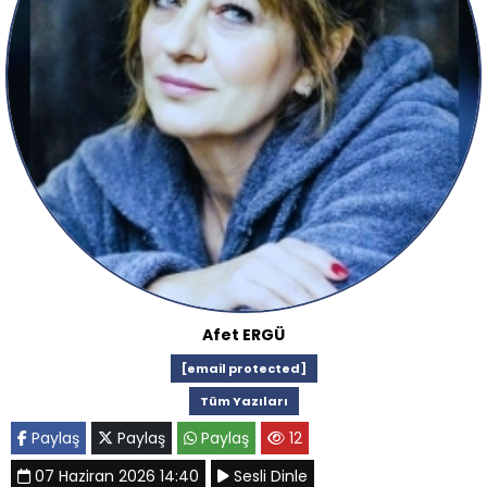
Afet ERGÜ
[email protected]
Tüm Yazıları
Paylaş
Paylaş
Paylaş
12
07 Haziran 2026 14:40
Sesli Dinle