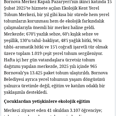
Bornova Merkez Kapalı Pazaryeri’nin ikinci katında 15
Şubat 2025’te hizmete açılan Ekolojik Kent Yerel
Tohum Merkezi, bir yıl gibi kısa bir sürede hem yerel
tohumların korunması hem de ekolojik farkındalık
çalışmalarıyla önemli bir merkez haline geldi.
Merkezde; 670’i yazlık sebze, 60’ı kışlık sebze ve
yeşillik, 130’u tahıl–bakliyat, 48’i yağlık bitki, 96’sı
tıbbi–aromatik bitki ve 15’i coğrafi işaretli tür olmak
üzere toplam 1.019 çeşit yerel tohum sergileniyor.
Hafta içi her gün vatandaşlara ücretsiz tohum
dağıtımı yapılan merkezde, 2025 yılı içinde 965
Bornovalı’ya 13.425 paket tohum ulaştırıldı. Bornova
Belediyesi ayrıca yerel tohumun yaşam döngüsünü
yalnızca üretimle değil, eğitim ve katılım odaklı bir
yaklaşımla destekledi.
Çocuklardan yetişkinlere ekolojik eğitim
Merkezi ziyaret eden 41 okuldan 3.107 öğrenciye;