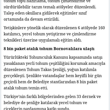
tohum topu hazırlama, tohum çimlendirme ve
sürdürülebilir tarım temalı atölyeler düzenlendi.
Talep eden okullara gidilerek eğitimler sınıf
ortamında da devam ettirildi.
Yetişkinlere yönelik olarak düzenlenen 6 atölyede 160
katılımcı, yerel tohum yetiştirme ve çimlendirme
teknikleri üzerine uygulamalı eğitim aldı.
8 bin paket atalık tohum Bornovalılara ulaştı
Yürürlükteki Tohumculuk Kanunu kapsamında satışı
yasaklanan yerli tohum çeşitliliğini korumak amacıyla
düzenlenen Tohum Takas Şenliği, yoğun katılımla
gerçekleşti. Şenlikte vatandaşlar hem keyifli bir gün
geçirdi hem de Belediye stantlarından 8 bin paket
atalık tohum temin etti.
Türkiye’nin farklı bölgelerinden gelen 33 dernek ve
belediye de şenliğe katılarak yerel tohum ve
çiçeklerin paylaşımına katkı sundu.