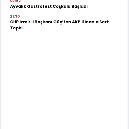
07:52
Ayvalık Gastrofest Coşkulu Başladı
21:30
CHP İzmir İl Başkanı Güç’ten AKP'li İnan'a Sert
Tepki