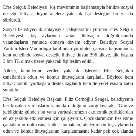
Efes Selçuk Belediyesi, kış mevsiminin başlamasıyla birlikte sosyal
desteğe ihtiyaç duyan ailelere yakacak fişi desteğini bu yıl da
sürdürdü.
Sosyal belediyecilik anlayışıyla çalışmalarını yürüten Efes Selçuk
Belediyesi, kış aylarında artan ihtiyaçlar doğrultusunda
vatandaşların yanında olmaya devam ediyor. Belediye Sosyal
Yardım İşleri Müdürlüğü tarafından yürütülen çalışma kapsamında,
kent genelinde sosyal desteğe ihtiyaç duyan 396 aileye, aile başına
3 bin TL olmak üzere yakacak fişi teslim edildi.
Aileler, kendilerine verilen yakacak fişleriyle Efes Selçuklu
esnaflardan odun ve kömür ihtiyaçlarını karşıladı. Böylece hem
ihtiyaç sahibi yurttaşlara destek sağlandı hem de yerel esnafa katkı
sunuldu.
Efes Selçuk Belediye Başkanı Filiz Ceritoğlu Sengel, belediyenin
her koşulda yurttaşların yanında olduğunu vurgulayarak; “Göreve
geldiğimiz günden bu yana yurttaşlarımızın ekonomik zorluklardan
en az şekilde etkilenmesi için çalışıyoruz. Çocuklarımızın beslenme
çantalarının dolmasına katkı sunmaktan, ailelerimizin kış aylarında
odun ve kömür ihtiyaçlarının karşılanmasına kadar pek çok alanda