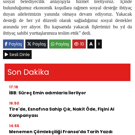
sosyal belediyecilik anlayışıyla hizmet üretiyoruz. İçinde
bulunduğumuz ekonomik koşullara rağmen sosyal desteğe ihtiyaç
duyan ailelerimizin yanında olmaya devam ediyoruz. Yakacak
desteği de her yıl düzenli olarak sağladığımız sosyal destekler
arasında yer alıyor. Bu kapsamda yakacak fişlerimizi bu yıl da
ihtiyaç sahibi yurttaşlarımıza teslim ettik” dedi.
A
Paylaş
Paylaş
Paylaş
10
A
Sesli Dinle
Son Dakika
17:18
İBB: Süreç Emin adımlarla İlerliyor
16:50
Tire'de, Esnafına Sahip Çık, Nakit Öde, Fişini Al
Kampanyası
14:55
Menemen Çömlekçiliği Fransa’da Tarih Yazdı