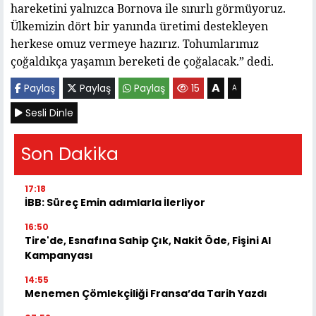
hareketini yalnızca Bornova ile sınırlı görmüyoruz.
Ülkemizin dört bir yanında üretimi destekleyen
herkese omuz vermeye hazırız. Tohumlarımız
çoğaldıkça yaşamın bereketi de çoğalacak.” dedi.
A
Paylaş
Paylaş
Paylaş
15
A
Sesli Dinle
Son Dakika
17:18
İBB: Süreç Emin adımlarla İlerliyor
16:50
Tire'de, Esnafına Sahip Çık, Nakit Öde, Fişini Al
Kampanyası
14:55
Menemen Çömlekçiliği Fransa’da Tarih Yazdı