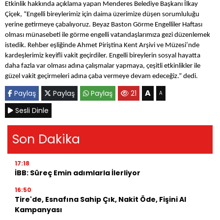
Etkinlik hakkında açıklama yapan Menderes Belediye Başkanı İlkay
Çiçek, “Engelli bireylerimiz için daima üzerimize düşen sorumluluğu
yerine getirmeye çabalıyoruz. Beyaz Baston Görme Engelliler Haftası
olması münasebeti ile görme engelli vatandaşlarımıza gezi düzenlemek
istedik. Rehber eşliğinde Ahmet Piriştina Kent Arşivi ve Müzesi’nde
kardeşlerimiz keyifli vakit geçirdiler. Engelli bireylerin sosyal hayatta
daha fazla var olması adına çalışmalar yapmaya, çeşitli etkinlikler ile
güzel vakit geçirmeleri adına çaba vermeye devam edeceğiz.” dedi.
A
Paylaş
Paylaş
Paylaş
21
A
Sesli Dinle
Son Dakika
17:18
İBB: Süreç Emin adımlarla İlerliyor
16:50
Tire'de, Esnafına Sahip Çık, Nakit Öde, Fişini Al
Kampanyası