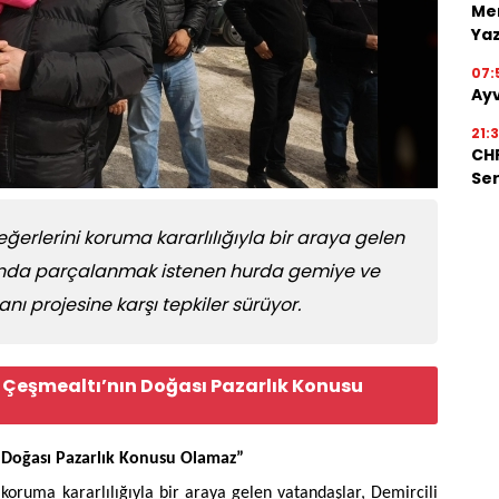
Men
Ya
07:
Ayv
21:
CHP
Ser
değerlerini koruma kararlılığıyla bir araya gelen
u’nda parçalanmak istenen hurda gemiye ve
ı projesine karşı tepkiler sürüyor.
ve Çeşmealtı’nın Doğası Pazarlık Konusu
ın Doğası Pazarlık Konusu Olamaz”
i koruma kararlılığıyla bir araya gelen vatandaşlar, Demircili