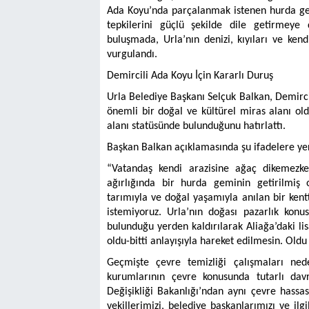
Ada Koyu’nda parçalanmak istenen hurda gem
tepkilerini güçlü şekilde dile getirmeye
buluşmada, Urla’nın denizi, kıyıları ve ken
vurgulandı.
Demircili Ada Koyu İçin Kararlı Duruş
Urla Belediye Başkanı Selçuk Balkan, Demircil
önemli bir doğal ve kültürel miras alanı old
alanı statüsünde bulunduğunu hatırlattı.
Başkan Balkan açıklamasında şu ifadelere yer
“Vatandaş kendi arazisine ağaç dikemezke
ağırlığında bir hurda geminin getirilmiş 
tarımıyla ve doğal yaşamıyla anılan bir ken
istemiyoruz. Urla’nın doğası pazarlık kon
bulunduğu yerden kaldırılarak Aliağa’daki li
oldu-bitti anlayışıyla hareket edilmesin. Old
Geçmişte çevre temizliği çalışmaları ned
kurumlarının çevre konusunda tutarlı davr
Değişikliği Bakanlığı’ndan aynı çevre hassasi
vekillerimizi, belediye başkanlarımızı ve i