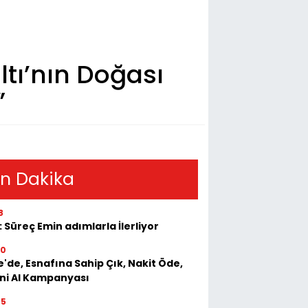
ltı’nın Doğası
”
n Dakika
8
: Süreç Emin adımlarla İlerliyor
50
e'de, Esnafına Sahip Çık, Nakit Öde,
ini Al Kampanyası
55