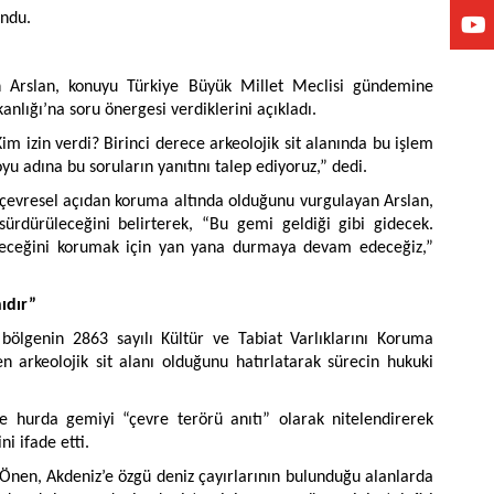
undu.
 Arslan, konuyu Türkiye Büyük Millet Meclisi gündemine
kanlığı’na soru önergesi verdiklerini açıkladı.
im izin verdi? Birinci derece arkeolojik sit alanında bu işlem
 adına bu soruların yanıtını talep ediyoruz,” dedi.
çevresel açıdan koruma altında olduğunu vurgulayan Arslan,
dürüleceğini belirterek, “Bu gemi geldiği gibi gidecek.
geleceğini korumak için yan yana durmaya devam edeceğiz,”
ıdır”
ölgenin 2863 sayılı Kültür ve Tabiat Varlıklarını Koruma
arkeolojik sit alanı olduğunu hatırlatarak sürecin hukuki
 hurda gemiyi “çevre terörü anıtı” olarak nitelendirerek
i ifade etti.
 Önen, Akdeniz’e özgü deniz çayırlarının bulunduğu alanlarda