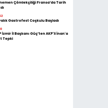
emen Çömlekçiliği Fransa’da Tarih
zdı
52
alık Gastrofest Coşkulu Başladı
30
 İzmir İl Başkanı Güç’ten AKP'li İnan'a
t Tepki