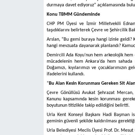
durmaya davet ediyoruz” açıklamasında bul
Konu TBMM Gündeminde
CHP PM Üyesi ve İzmir Milletvekili Ednan
taşıdıklarını belirterek Çevre ve Şehircilik Ba
Arslan, “Bu gemi buraya hangi izinle geldi? K
hangi mevzuata dayanarak planlandı? Kamuoyu
Demircili Ada Koyu’nun hem arkeolojik hem 
mücadelenin hem Ankara’da hem sahada sür
Doğamızı, kıyılarımızı ve çocuklarımızın 
ifadelerini kullandı.
“
Bu Alan Kesin Korunması Gereken Sit Alan
Çevre Gönüllüsü Avukat Şehrazat Mercan, b
Kanunu kapsamında kesin korunması gereken 
boyutunun titizlikle takip edildiğini belirtti.
Urla Kent Konseyi Başkanı Hadi Başman ise
geminin güvenli şekilde kaldırılması gerektiğin
Urla Belediyesi Meclis Üyesi Prof. Dr. Mesut