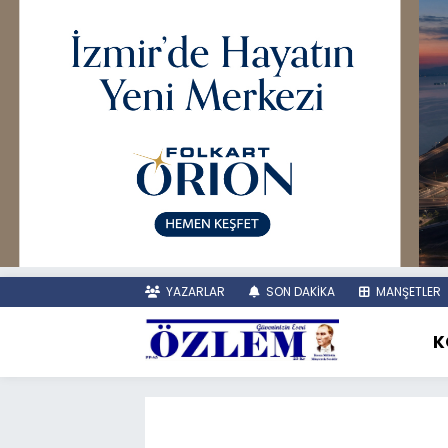
YAZARLAR
SON DAKİKA
MANŞETLER
K