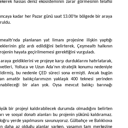
kerek hassas deniz ekosisteminin zarar görmesinin telafisi
lıncaya kadar her Pazar günü saat 13.00’te bölgede bir araya
ruldu.
ealtı’nda planlanan yat limanı projesine ilişkin yaptığı
eklerinin göz ardı edildiğini belirterek, Çeşmealtı halkının
rojenin hayata geçirilmemesi gerektiğini vurguladı.
araya geldiklerini ve projeye karşı durduklarını hatırlatarak,
vvetleri, Yolluca ve Uzun Ada’nın stratejik konumu nedeniyle
ldirmiş, bu nedenle ÇED süreci sona ermişti. Ancak bugün
yan amatör balıkçılarımızın yaklaşık 400 teknesi yerinden
anabileceği bir alan yok. Oysa mevcut balıkçı barınağı
üyük bir projeyi kaldırabilecek durumda olmadığını belirten
ları ve sosyal donatı alanları bu projenin yükünü kaldıramaz.
 doğru yerde yapılmasını savunuyoruz. Gülbahçe ve Balıklıova
ının daha az olduğu alanlar varken, yaşamın tam merkezine