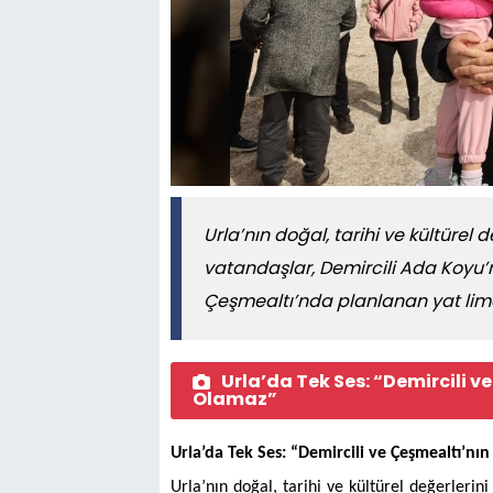
Urla’nın doğal, tarihi ve kültürel 
vatandaşlar, Demircili Ada Koy
Çeşmealtı’nda planlanan yat liman
Urla’da Tek Ses: “Demircili 
Olamaz”
Urla’da Tek Ses: “Demircili ve Çeşmealtı’n
Urla’nın doğal, tarihi ve kültürel değerlerin