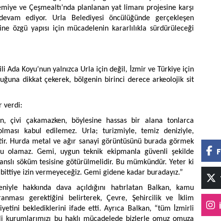
iye ve Çeşmealtı’nda planlanan yat limanı projesine karşı
 devam ediyor. Urla Belediyesi öncülüğünde gerçekleşen
dine özgü yapısı için mücadelenin kararlılıkla sürdürüleceği
i Ada Koyu’nun yalnızca Urla için değil, İzmir ve Türkiye için
uğuna dikkat çekerek, bölgenin birinci derece arkeolojik sit
 verdi:
n, çivi çakamazken, böylesine hassas bir alana tonlarca
olması kabul edilemez. Urla; turizmiyle, temiz deniziyle,
ttir. Hurda metal ve ağır sanayi görüntüsünü burada görmek
F
usu olamaz. Gemi, uygun teknik ekipmanla güvenli şekilde
sanslı söküm tesisine götürülmelidir. Bu mümkündür. Yeter ki
u bittiye izin vermeyeceğiz. Gemi gidene kadar buradayız.”
eniyle hakkında dava açıldığını hatırlatan Balkan, kamu
anması gerektiğini belirterek, Çevre, Şehircilik ve İklim
yetini beklediklerini ifade etti. Ayrıca Balkan, “tüm İzmirli
lgili kurumlarımızı bu haklı mücadelede bizlerle omuz omuza