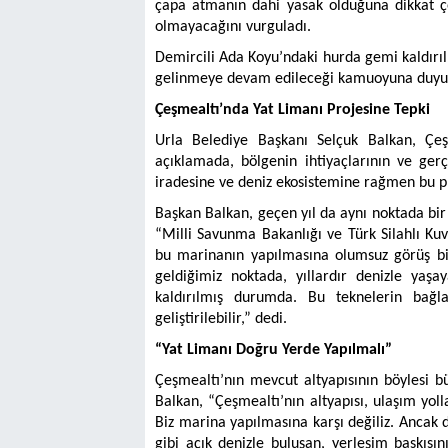
çapa atmanın dahi yasak olduğuna dikkat çe
olmayacağını vurguladı.
Demircili Ada Koyu’ndaki hurda gemi kaldırı
gelinmeye devam edileceği kamuoyuna duyu
Çeşmealtı’nda Yat Limanı Projesine Tepki
Urla Belediye Başkanı Selçuk Balkan, Çeşm
açıklamada, bölgenin ihtiyaçlarının ve gerç
iradesine ve deniz ekosistemine rağmen bu p
Başkan Balkan, geçen yıl da aynı noktada bir 
“Milli Savunma Bakanlığı ve Türk Silahlı Ku
bu marinanın yapılmasına olumsuz görüş bi
geldiğimiz noktada, yıllardır denizle yaşa
kaldırılmış durumda. Bu teknelerin bağl
geliştirilebilir,” dedi.
“Yat Limanı Doğru Yerde Yapılmalı”
Çeşmealtı’nın mevcut altyapısının böylesi b
Balkan, “Çeşmealtı’nın altyapısı, ulaşım yol
Biz marina yapılmasına karşı değiliz. Ancak
gibi açık denizle buluşan, yerleşim baskıs