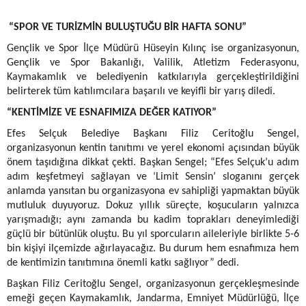
“SPOR VE TURİZMİN BULUŞTUĞU BİR HAFTA SONU”
Gençlik ve Spor İlçe Müdürü Hüseyin Kılınç ise organizasyonun,
Gençlik ve Spor Bakanlığı, Valilik, Atletizm Federasyonu,
Kaymakamlık ve belediyenin katkılarıyla gerçekleştirildiğini
belirterek tüm katılımcılara başarılı ve keyifli bir yarış diledi.
“KENTİMİZE VE ESNAFIMIZA DEĞER KATIYOR”
Efes Selçuk Belediye Başkanı Filiz Ceritoğlu Sengel,
organizasyonun kentin tanıtımı ve yerel ekonomi açısından büyük
önem taşıdığına dikkat çekti. Başkan Sengel; “Efes Selçuk’u adım
adım keşfetmeyi sağlayan ve ‘Limit Sensin’ sloganını gerçek
anlamda yansıtan bu organizasyona ev sahipliği yapmaktan büyük
mutluluk duyuyoruz. Dokuz yıllık süreçte, koşucuların yalnızca
yarışmadığı; aynı zamanda bu kadim toprakları deneyimlediği
güçlü bir bütünlük oluştu. Bu yıl sporcuların aileleriyle birlikte 5-6
bin kişiyi ilçemizde ağırlayacağız. Bu durum hem esnafımıza hem
de kentimizin tanıtımına önemli katkı sağlıyor” dedi.
Başkan Filiz Ceritoğlu Sengel, organizasyonun gerçekleşmesinde
emeği geçen Kaymakamlık, Jandarma, Emniyet Müdürlüğü, İlçe