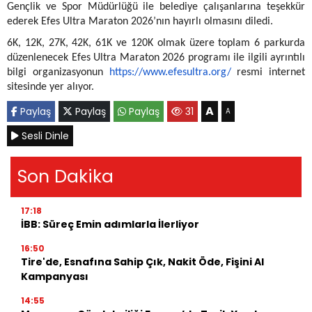
Gençlik ve Spor Müdürlüğü ile belediye çalışanlarına teşekkür
ederek Efes Ultra Maraton 2026’nın hayırlı olmasını diledi.
6K, 12K, 27K, 42K, 61K ve 120K olmak üzere toplam 6 parkurda
düzenlenecek Efes Ultra Maraton 2026 programı ile ilgili ayrıntılı
bilgi organizasyonun
https://www.efesultra.org/
resmi internet
sitesinde yer alıyor.
A
Paylaş
Paylaş
Paylaş
31
A
Sesli Dinle
Son Dakika
17:18
İBB: Süreç Emin adımlarla İlerliyor
16:50
Tire'de, Esnafına Sahip Çık, Nakit Öde, Fişini Al
Kampanyası
14:55