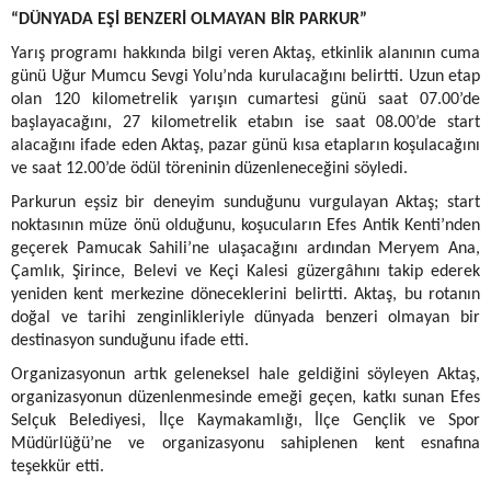
“DÜNYADA EŞİ BENZERİ OLMAYAN BİR PARKUR”
Yarış programı hakkında bilgi veren Aktaş, etkinlik alanının cuma
günü Uğur Mumcu Sevgi Yolu’nda kurulacağını belirtti. Uzun etap
olan 120 kilometrelik yarışın cumartesi günü saat 07.00’de
başlayacağını, 27 kilometrelik etabın ise saat 08.00’de start
alacağını ifade eden Aktaş, pazar günü kısa etapların koşulacağını
ve saat 12.00’de ödül töreninin düzenleneceğini söyledi.
Parkurun eşsiz bir deneyim sunduğunu vurgulayan Aktaş; start
noktasının müze önü olduğunu, koşucuların Efes Antik Kenti’nden
geçerek Pamucak Sahili’ne ulaşacağını ardından Meryem Ana,
Çamlık, Şirince, Belevi ve Keçi Kalesi güzergâhını takip ederek
yeniden kent merkezine döneceklerini belirtti. Aktaş, bu rotanın
doğal ve tarihi zenginlikleriyle dünyada benzeri olmayan bir
destinasyon sunduğunu ifade etti.
Organizasyonun artık geleneksel hale geldiğini söyleyen Aktaş,
organizasyonun düzenlenmesinde emeği geçen, katkı sunan Efes
Selçuk Belediyesi, İlçe Kaymakamlığı, İlçe Gençlik ve Spor
Müdürlüğü’ne ve organizasyonu sahiplenen kent esnafına
teşekkür etti.