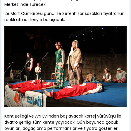
Merkezi’nde sürecek.
28 Mart Cumartesi günü ise Seferihisar sokakları tiyatronun
renkli atmosferiyle buluşacak.
Kent Belleği ve Anı Evi’nden başlayacak kortej yürüyüşü ile
tiyatro şenliği tüm kente yayılacak. Gün boyunca çocuk
oyunları, doğaçlama performanslar ve tiyatro gösterileri