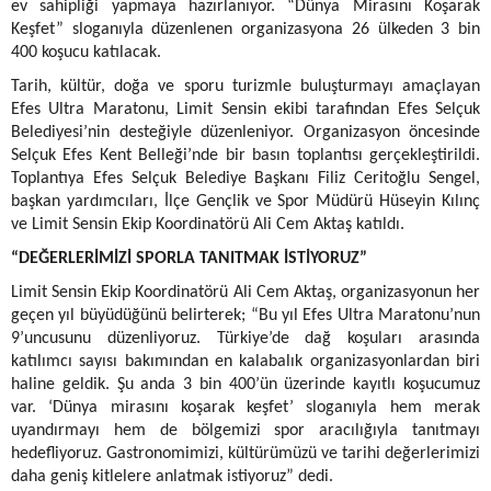
ev sahipliği yapmaya hazırlanıyor. “Dünya Mirasını Koşarak
Keşfet” sloganıyla düzenlenen organizasyona 26 ülkeden 3 bin
400 koşucu katılacak.
Tarih, kültür, doğa ve sporu turizmle buluşturmayı amaçlayan
Efes Ultra Maratonu, Limit Sensin ekibi tarafından Efes Selçuk
Belediyesi’nin desteğiyle düzenleniyor. Organizasyon öncesinde
Selçuk Efes Kent Belleği’nde bir basın toplantısı gerçekleştirildi.
Toplantıya Efes Selçuk Belediye Başkanı Filiz Ceritoğlu Sengel,
başkan yardımcıları, İlçe Gençlik ve Spor Müdürü Hüseyin Kılınç
ve Limit Sensin Ekip Koordinatörü Ali Cem Aktaş katıldı.
“DEĞERLERİMİZİ SPORLA TANITMAK İSTİYORUZ”
Limit Sensin Ekip Koordinatörü Ali Cem Aktaş, organizasyonun her
geçen yıl büyüdüğünü belirterek; “Bu yıl Efes Ultra Maratonu’nun
9’uncusunu düzenliyoruz. Türkiye’de dağ koşuları arasında
katılımcı sayısı bakımından en kalabalık organizasyonlardan biri
haline geldik. Şu anda 3 bin 400’ün üzerinde kayıtlı koşucumuz
var. ‘Dünya mirasını koşarak keşfet’ sloganıyla hem merak
uyandırmayı hem de bölgemizi spor aracılığıyla tanıtmayı
hedefliyoruz. Gastronomimizi, kültürümüzü ve tarihi değerlerimizi
daha geniş kitlelere anlatmak istiyoruz” dedi.