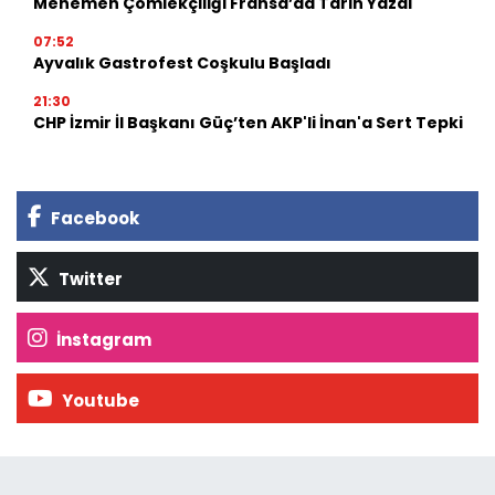
Menemen Çömlekçiliği Fransa’da Tarih Yazdı
07:52
Ayvalık Gastrofest Coşkulu Başladı
21:30
CHP İzmir İl Başkanı Güç’ten AKP'li İnan'a Sert Tepki
Facebook
Twitter
İnstagram
Youtube