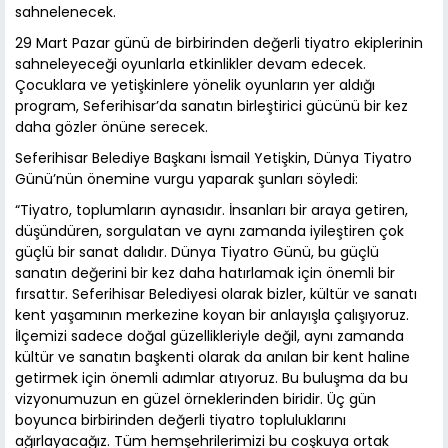
sahnelenecek.
29 Mart Pazar günü de birbirinden değerli tiyatro ekiplerinin
sahneleyeceği oyunlarla etkinlikler devam edecek.
Çocuklara ve yetişkinlere yönelik oyunların yer aldığı
program, Seferihisar’da sanatın birleştirici gücünü bir kez
daha gözler önüne serecek.
Seferihisar Belediye Başkanı İsmail Yetişkin, Dünya Tiyatro
Günü’nün önemine vurgu yaparak şunları söyledi:
“Tiyatro, toplumların aynasıdır. İnsanları bir araya getiren,
düşündüren, sorgulatan ve aynı zamanda iyileştiren çok
güçlü bir sanat dalıdır. Dünya Tiyatro Günü, bu güçlü
sanatın değerini bir kez daha hatırlamak için önemli bir
fırsattır. Seferihisar Belediyesi olarak bizler, kültür ve sanatı
kent yaşamının merkezine koyan bir anlayışla çalışıyoruz.
İlçemizi sadece doğal güzellikleriyle değil, aynı zamanda
kültür ve sanatın başkenti olarak da anılan bir kent haline
getirmek için önemli adımlar atıyoruz. Bu buluşma da bu
vizyonumuzun en güzel örneklerinden biridir. Üç gün
boyunca birbirinden değerli tiyatro topluluklarını
ağırlayacağız. Tüm hemşehrilerimizi bu coşkuya ortak