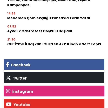
Tire'de, Esnafına Sahip Çık, Nakit Öde, Fişini Al
Kampanyası
14:55
Menemen Çömlekçiliği Fransa’da Tarih Yazdı
07:52
Ayvalık Gastrofest Coşkulu Başladı
21:30
CHP İzmir İl Başkanı Güç’ten AKP'li İnan'a Sert Tepki
Facebook
Twitter
İnstagram
Youtube