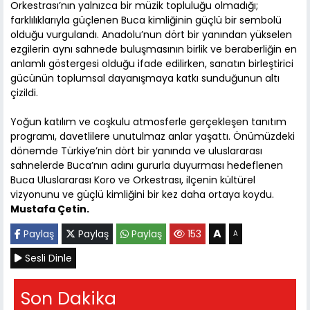
Orkestrası’nın yalnızca bir müzik topluluğu olmadığı;
farklılıklarıyla güçlenen Buca kimliğinin güçlü bir sembolü
olduğu vurgulandı. Anadolu’nun dört bir yanından yükselen
ezgilerin aynı sahnede buluşmasının birlik ve beraberliğin en
anlamlı göstergesi olduğu ifade edilirken, sanatın birleştirici
gücünün toplumsal dayanışmaya katkı sunduğunun altı
çizildi.
Yoğun katılım ve coşkulu atmosferle gerçekleşen tanıtım
programı, davetlilere unutulmaz anlar yaşattı. Önümüzdeki
dönemde Türkiye’nin dört bir yanında ve uluslararası
sahnelerde Buca’nın adını gururla duyurması hedeflenen
Buca Uluslararası Koro ve Orkestrası, ilçenin kültürel
vizyonunu ve güçlü kimliğini bir kez daha ortaya koydu.
Mustafa Çetin.
A
Paylaş
Paylaş
Paylaş
153
A
Sesli Dinle
Son Dakika