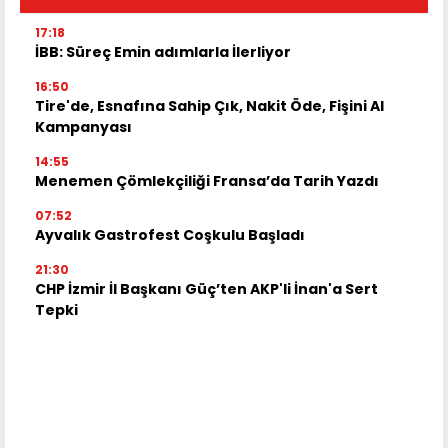
17:18
İBB: Süreç Emin adımlarla İlerliyor
16:50
Tire'de, Esnafına Sahip Çık, Nakit Öde, Fişini Al
Kampanyası
14:55
Menemen Çömlekçiliği Fransa’da Tarih Yazdı
07:52
Ayvalık Gastrofest Coşkulu Başladı
21:30
CHP İzmir İl Başkanı Güç’ten AKP'li İnan'a Sert
Tepki