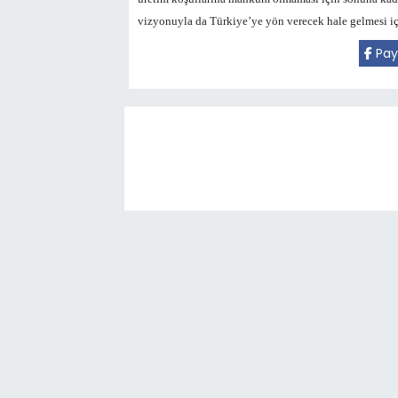
vizyonuyla da Türkiye’ye yön verecek hale gelmesi içi
Pay
9 yaşındaki g