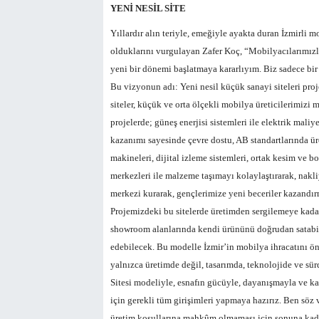
YENİ NESİL SİTE
Yıllardır alın teriyle, emeğiyle ayakta duran İzmirli m
olduklarını vurgulayan Zafer Koç, “Mobilyacılarımızla
yeni bir dönemi başlatmaya kararlıyım. Biz sadece bir
Bu vizyonun adı: Yeni nesil küçük sanayi siteleri proj
siteler, küçük ve orta ölçekli mobilya üreticilerimizi 
projelerde; güneş enerjisi sistemleri ile elektrik mali
kazanımı sayesinde çevre dostu, AB standartlarında ü
makineleri, dijital izleme sistemleri, ortak kesim ve bo
merkezleri ile malzeme taşımayı kolaylaştırarak, nakli
merkezi kurarak, gençlerimize yeni beceriler kazandırm
Projemizdeki bu sitelerde üretimden sergilemeye kadar
showroom alanlarında kendi ürününü doğrudan satabile
edebilecek. Bu modelle İzmir’in mobilya ihracatını ö
yalnızca üretimde değil, tasarımda, teknolojide ve sür
Sitesi modeliyle, esnafın gücüyle, dayanışmayla ve kam
için gerekli tüm girişimleri yapmaya hazırız. Ben söz 
üretim koşullarına mahkûm olmaması için sonuna kadar