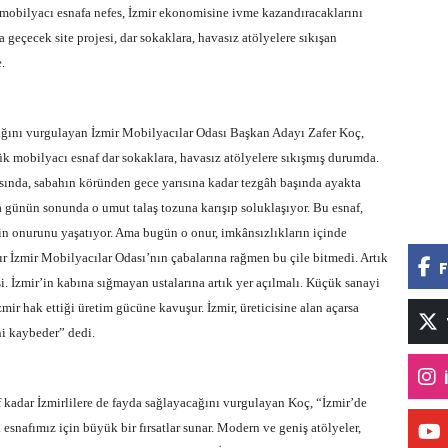
obilyacı esnafa nefes, İzmir ekonomisine ivme kazandıracaklarını
a geçecek site projesi, dar sokaklara, havasız atölyelere sıkışan
.
tığını vurgulayan İzmir Mobilyacılar Odası Başkan Adayı Zafer Koç,
ük mobilyacı esnaf dar sokaklara, havasız atölyelere sıkışmış durumda.
rasında, sabahın köründen gece yarısına kadar tezgâh başında ayakta
a günün sonunda o umut talaş tozuna karışıp soluklaşıyor. Bu esnaf,
in onurunu yaşatıyor. Ama bugün o onur, imkânsızlıkların içinde
ır İzmir Mobilyacılar Odası’nın çabalarına rağmen bu çile bitmedi. Artık
F
si. İzmir’in kabına sığmayan ustalarına artık yer açılmalı. Küçük sanayi
zmir hak ettiği üretim gücüne kavuşur. İzmir, üreticisine alan açarsa
ni kaybeder” dedi.
 kadar İzmirlilere de fayda sağlayacağını vurgulayan Koç, “İzmir’de
esnafımız için büyük bir fırsatlar sunar. Modern ve geniş atölyeler,