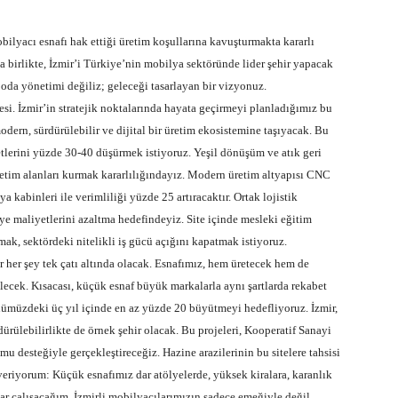
obilyacı esnafı hak ettiği üretim koşullarına kavuşturmakta kararlı
 birlikte, İzmir’i Türkiye’nin mobilya sektöründe lider şehir yapacak
 oda yönetimi değiliz; geleceği tasarlayan bir vizyonuz.
esi. İzmir’in stratejik noktalarında hayata geçirmeyi planladığımız bu
modern, sürdürülebilir ve dijital bir üretim ekosistemine taşıyacak. Bu
yetlerini yüzde 30-40 düşürmek istiyoruz. Yeşil dönüşüm ve atık geri
retim alanları kurmak kararlılığındayız. Modern üretim altyapısı CNC
ya kabinleri ile verimliliği yüzde 25 artıracaktır. Ortak lojistik
ye maliyetlerini azaltma hedefindeyiz. Site içinde mesleki eğitim
ak, sektördeki nitelikli iş gücü açığını kapatmak istiyoruz.
 her şey tek çatı altında olacak. Esnafımız, hem üretecek hem de
cek. Kısacası, küçük esnaf büyük markalarla aynı şartlarda rekabet
nümüzdeki üç yıl içinde en az yüzde 20 büyütmeyi hedefliyoruz. İzmir,
dürülebilirlikte de örnek şehir olacak. Bu projeleri, Kooperatif Sanayi
u desteğiyle gerçekleştireceğiz. Hazine arazilerinin bu sitelere tahsisi
veriyorum: Küçük esnafımız dar atölyelerde, yüksek kiralara, karanlık
 çalışacağım. İzmirli mobilyacılarımızın sadece emeğiyle değil,