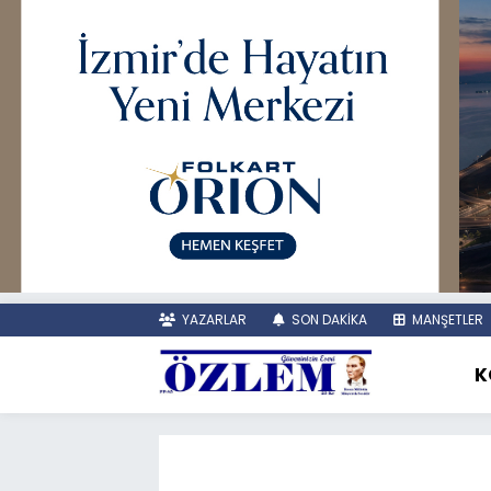
YAZARLAR
SON DAKİKA
MANŞETLER
K