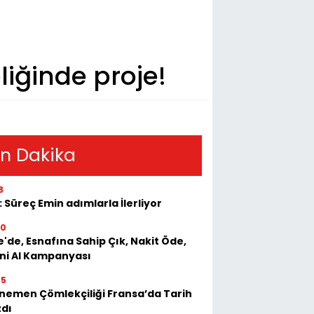
iğinde proje!
n Dakika
8
: Süreç Emin adımlarla İlerliyor
50
e'de, Esnafına Sahip Çık, Nakit Öde,
ini Al Kampanyası
55
emen Çömlekçiliği Fransa’da Tarih
zdı