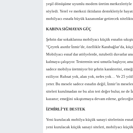
yeşil dönüşüme uyumlu modern üretim merkezleriyle m
söyledi. Yerel ve merkezi iktidarın destekleriyle hayat
mobilyacı esnafa büyük kazanımlar getirecek nitelikte
KABINA SIĞMAYAN GÜÇ
Şehrin dar sokaklarına mobilyacı küçük esnafın sıkış
“Çeyrek asırdır İzmir’de, özellikle Karabağlar’da, küç
Mobilyacı esnaf dar atölyelerde, rutubetli duvarlar a
kalmaya çalışıyor. Testerenin sesi umutla başlıyor, am
sadece mobilya üretmiyor bir şehrin karakterini, emeğ
eziliyor. Ruhsat yok, alan yok, nefes yok… Ve 25 yıld
yeter. Bu mesele sadece esnafın değil, İzmir’in mesele
siteleri kurulmadan ne bu alın teri değer bulur, ne de İ
kazanır; emeğini sıkıştırmaya devam ederse, geleceği
İZMİRLİ’YE DESTEK
Yeni kurulacak mobilya küçük sanayi sitelerinin esnaf
yeni kurulacak küçük sanayi siteleri, mobilyacı küçük 