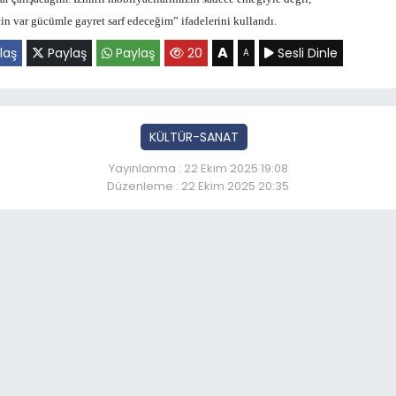
n var gücümle gayret sarf edeceğim” ifadelerini kullandı.
A
laş
Paylaş
Paylaş
20
Sesli Dinle
A
KÜLTÜR-SANAT
Yayınlanma : 22 Ekim 2025 19:08
Düzenleme : 22 Ekim 2025 20:35
enç sanatçının sergisi yo
So
17: