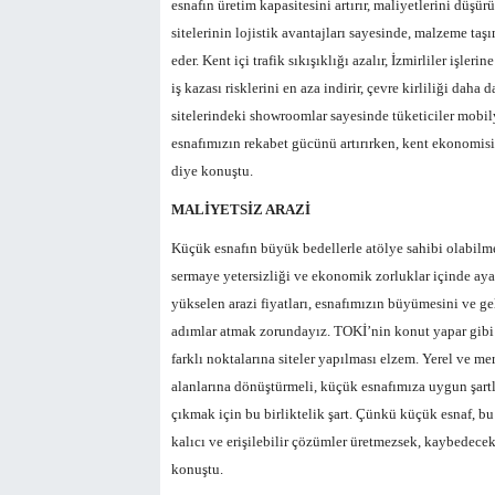
esnafın üretim kapasitesini artırır, maliyetlerini düşür
sitelerinin lojistik avantajları sayesinde, malzeme ta
eder. Kent içi trafik sıkışıklığı azalır, İzmirliler işle
iş kazası risklerini en aza indirir, çevre kirliliği daha d
sitelerindeki showroomlar sayesinde tüketiciler mobily
esnafımızın rekabet gücünü artırırken, kent ekonomisin
diye konuştu.
MALİYETSİZ ARAZİ
Küçük esnafın büyük bedellerle atölye sahibi olabilm
sermaye yetersizliği ve ekonomik zorluklar içinde ayak
yükselen arazi fiyatları, esnafımızın büyümesini ve gel
adımlar atmak zorundayız. TOKİ’nin konut yapar gibi 
farklı noktalarına siteler yapılması elzem. Yerel ve me
alanlarına dönüştürmeli, küçük esnafımıza uygun şartla
çıkmak için bu birliktelik şart. Çünkü küçük esnaf, bu
kalıcı ve erişilebilir çözümler üretmezsek, kaybedecek
konuştu.