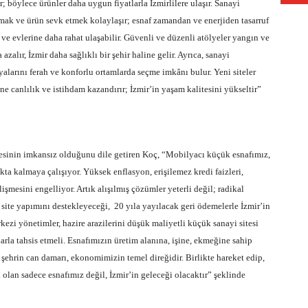
ür; böylece ürünler daha uygun fiyatlarla İzmirlilere ulaşır. Sanayi
şımak ve ürün sevk etmek kolaylaşır; esnaf zamandan ve enerjiden tasarruf
rine ve evlerine daha rahat ulaşabilir. Güvenli ve düzenli atölyeler yangın ve
a azalır, İzmir daha sağlıklı bir şehir haline gelir. Ayrıca, sanayi
alarını ferah ve konforlu ortamlarda seçme imkânı bulur. Yeni siteler
e canlılık ve istihdam kazandırır; İzmir’in yaşam kalitesini yükseltir”
esinin imkansız olduğunu dile getiren Koç, “Mobilyacı küçük esnafımız,
ta kalmaya çalışıyor. Yüksek enflasyon, erişilemez kredi faizleri,
işmesini engelliyor. Artık alışılmış çözümler yeterli değil; radikal
site yapımını destekleyeceği, 20 yıla yayılacak geri ödemelerle İzmir’in
rkezi yönetimler, hazire arazilerini düşük maliyetli küçük sanayi sitesi
rla tahsis etmeli. Esnafımızın üretim alanına, işine, ekmeğine sahip
 şehrin can damarı, ekonomimizin temel direğidir. Birlikte hareket edip,
 olan sadece esnafımız değil, İzmir’in geleceği olacaktır” şeklinde