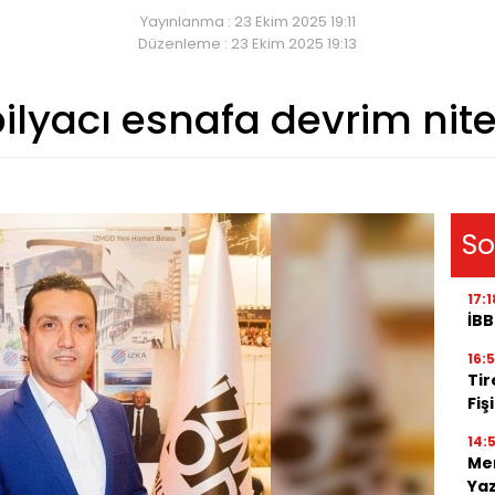
Yayınlanma : 23 Ekim 2025 19:11
Düzenleme : 23 Ekim 2025 19:13
lyacı esnafa devrim nitel
So
17:1
İBB
16:
Tir
Fiş
14:
Men
Ya