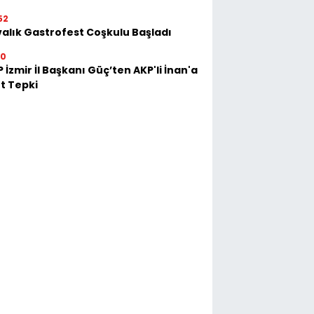
52
alık Gastrofest Coşkulu Başladı
30
 İzmir İl Başkanı Güç’ten AKP'li İnan'a
t Tepki