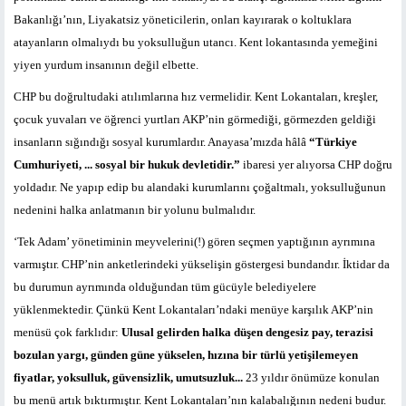
Bakanlığı’nın, Liyakatsiz yöneticilerin, onları kayırarak o koltuklara
atayanların olmalıydı bu yoksulluğun utancı. Kent lokantasında yemeğini
yiyen yurdum insanının değil elbette.
CHP bu doğrultudaki atılımlarına hız vermelidir. Kent Lokantaları, kreşler,
çocuk yuvaları ve öğrenci yurtları AKP’nin görmediği, görmezden geldiği
insanların sığındığı sosyal kurumlardır. Anayasa’mızda hâlâ
“Türkiye
Cumhuriyeti, ... sosyal bir hukuk devletidir.”
ibaresi yer alıyorsa CHP doğru
yoldadır. Ne yapıp edip bu alandaki kurumlarını çoğaltmalı, yoksulluğunun
nedenini halka anlatmanın bir yolunu bulmalıdır.
‘Tek Adam’ yönetiminin meyvelerini(!) gören seçmen yaptığının ayrımına
varmıştır. CHP’nin anketlerindeki yükselişin göstergesi bundandır. İktidar da
bu durumun ayrımında olduğundan tüm gücüyle belediyelere
yüklenmektedir. Çünkü Kent Lokantaları’ndaki menüye karşılık AKP’nin
menüsü çok farklıdır:
Ulusal gelirden halka düşen dengesiz pay, terazisi
bozulan yargı, günden güne yükselen, hızına bir türlü yetişilemeyen
fiyatlar, yoksulluk, güvensizlik, umutsuzluk...
23 yıldır önümüze konulan
bu menü artık bıktırmıştır. Kent Lokantaları’nın kalabalığının nedeni budur.