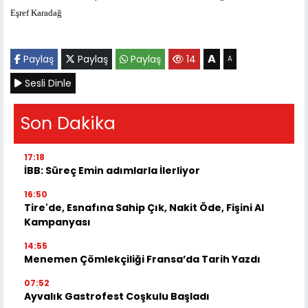
Eşref Karadağ
A
Paylaş
Paylaş
Paylaş
14
A
Sesli Dinle
Son Dakika
17:18
İBB: Süreç Emin adımlarla İlerliyor
16:50
Tire'de, Esnafına Sahip Çık, Nakit Öde, Fişini Al
Kampanyası
14:55
Menemen Çömlekçiliği Fransa’da Tarih Yazdı
07:52
Ayvalık Gastrofest Coşkulu Başladı