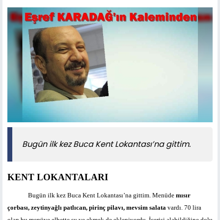
Bugün ilk kez Buca Kent Lokantası’na gittim.
KENT LOKANTALARI
Bugün ilk kez Buca Kent Lokantası’na gittim. Menüde
mısır
çorbası, zeytinyağlı patlıcan, pirinç pilavı, mevsim salata
vardı. 70 lira
olan bu menüye elbette su ve ekmek de ekleniyordu. İçerisi alabildiğine dolu