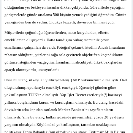
olduğundan yer bekleyen insanlar dikkat çekiyordu. Görevlilerle yaptığım
görüşmelerde günde ortalama 500 kişinin yemek yediğini öğrendim. Günün
yemeğinden ben de yedim. Oldukça lezzetli, doyurucu bir menüydü.
Müşterilerin çoğunluğu öğrencilerden, moto-kuryelerden, elbette
emeklilerden oluşuyordu. Hatta tanıdığım birkaç memur ile çevre
esnaflarının çalışanları da vardı. Fotoğraf çekmek istedim. Ancak insanların
rahatsız olduğunu, yüzlerini sağa sola çevirerek objektiften kaçındıklarını
görünce isteğimden vazgeçtim. İnsanların mahcubiyeti ürkek bakışlardan
apaçık okunuyordu, utanıyorlardı.
Oysa bu utanç, ülkeyi 23 yıldır yöneten(!) AKP hükûmetinin olmalıydı. Özel
oluşturulmuş raporlarıyla emekliyi, emekçiyi, öğrenciyi günden güne
yoksullaştıran TÜİK’in olmalıydı. Yap-İşlet-Devret eserleriyle(!) hazineyi
yıllarca borçlandıran kurum ve kuruluşların olmalıydı. Bu utanç, kasadaki
dövizlerin arka kapıdan satılarak Merkez Bankası’nı zayıflatanların
olmalıydı. Yine bu utanç, halkın gözünde güvenilirliği yüzde 20’ye düşen
yargının olmalıydı. Köylümüzü yoksullaştıran, tarımdan uzaklaştıran
politikasız Tarım Bakanlığı’nın olmalıydı bu utanç. Eğitimsiz Milli Eğitim