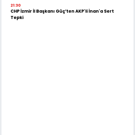
21:30
CHP İzmir İl Başkanı Güç’ten AKP'li İnan'a Sert
Tepki