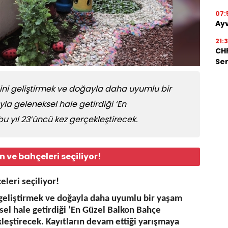
07:
Ayv
21:
CHP
Ser
ğini geliştirmek ve doğayla daha uyumlu bir
a geleneksel hale getirdiği ‘En
u yıl 23’üncü kez gerçekleştirecek.
 ve bahçeleri seçiliyor!
eleri seçiliyor!
i geliştirmek ve doğayla daha uyumlu bir yaşam
el hale getirdiği ‘En Güzel Balkon Bahçe
kleştirecek. Kayıtların devam ettiği yarışmaya