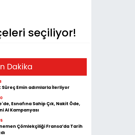
leri seçiliyor!
n Dakika
8
: Süreç Emin adımlarla İlerliyor
50
e'de, Esnafına Sahip Çık, Nakit Öde,
ini Al Kampanyası
55
emen Çömlekçiliği Fransa’da Tarih
zdı