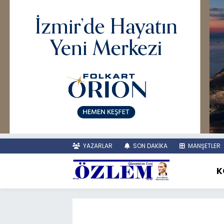
YAZARLAR
SON DAKİKA
MANŞETLER
K