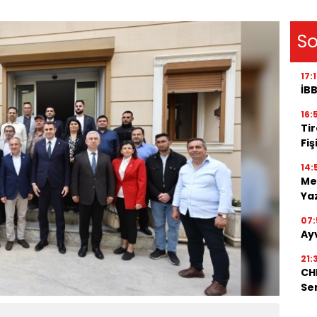
So
17:
İBB
16:
Tir
Fiş
14:
Me
Ya
07:
Ay
21:
CHP
Se