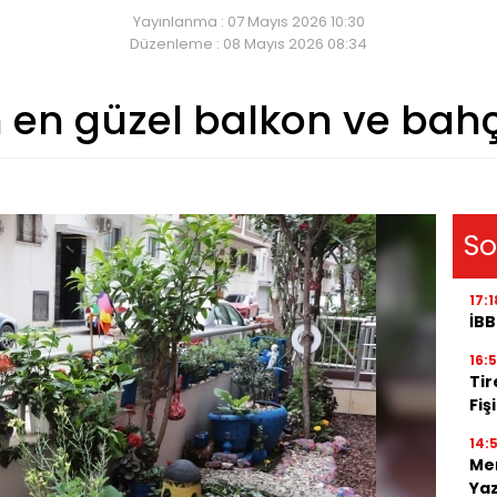
Yayınlanma : 07 Mayıs 2026 10:30
Düzenleme : 08 Mayıs 2026 08:34
 en güzel balkon ve bahçe
So
17:1
İBB
16:
Tir
Fiş
14:
Men
Ya