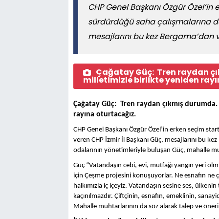
CHP Genel Başkanı Özgür Özel’in er
sürdürdüğü saha çalışmalarına dah
mesajlarını bu kez Bergama’dan v
Çağatay Güç: Tren raydan çık
milletimizle birlikte yeniden ray
Çağatay Güç: Tren raydan çıkmış durumda. Er
rayına oturtacağız.
CHP Genel Başkanı Özgür Özel’in erken seçim startı
veren CHP İzmir İl Başkanı Güç, mesajlarını bu kez 
odalarının yönetimleriyle buluşan Güç, mahalle mu
Güç “Vatandaşın cebi, evi, mutfağı yangın yeri ol
için Çeşme projesini konuşuyorlar. Ne esnafın ne çi
halkımızla iç içeyiz. Vatandaşın sesine ses, ülken
kaçınılmazdır. Çiftçinin, esnafın, emeklinin, sanay
Mahalle muhtarlarının da söz alarak talep ve öneril