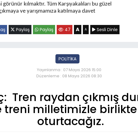
i görünür kılmaktır. Tüm Karşıyakalıları bu güzel
çıkmaya ve yarışmamıza katılmaya davet
A
laş
Paylaş
Paylaş
47
Sesli Dinle
A
POLİTİKA
Yayınlanma : 07 Mayıs 2026 15:00
Düzenleme : 08 Mayıs 2026 08:30
: Tren raydan çıkmış du
e treni milletimizle birlik
oturtacağız.