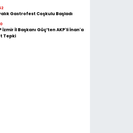
52
alık Gastrofest Coşkulu Başladı
30
 İzmir İl Başkanı Güç’ten AKP'li İnan'a
t Tepki