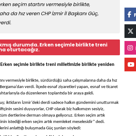
ken seçim startını vermesiyle birlikte,
a da hız veren CHP İzmir İl Başkanı Güç,
erdi.
mış durumda. Erken seçimle birlikte treni
ına oturtacağız.
ken seçimle birlikte treni milletimizle birlikte yeniden
nı vermesiyle birlikte, sürdürdüğü saha çalışmalarına daha da hız
Bergama’dan verdi. İlçede esnaf ziyaretleri yapan, esnaf ve ticaret
htarlarıyla da düzenlenen toplantıda bir araya geldi.
muş; iktidarın İzmir’deki derdi sadece halkın gündemini unutturmak
ftçinin sesini duyuyorlar, CHP olarak biz halkımızın sesiyiz,
in tüm dertlerine derman olmaya geliyoruz. Erken seçim artık
icinin istediği erken seçim artık memleket meselesidir” dedi.
erini anlattığı buluşmada Güç şunları söyledi: