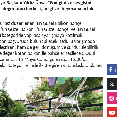
iye Başkanı Yıldız Ünsal “Emeğini ve sevgisini
e değer atan herkesi, bu güzel heyecana ortak
cü kez düzenlenen ‘En Güzel Balkon Bahçe
‘En Güzel Balkon’, ‘En Güzel Bahçe’ ve ‘En Güzel
 kategoride yapılacak yarışmaya katılmak
ndan başvuruda bulunabilecek. Ödüllü yarışmada
lleştiren, hem de geri dönüşüm ve sürdürülebilirlik
e değer katan balkon ile bahçeler seçilecek. Ödül
kapsamında, 15 Mayıs Cuma günü saat 15.00’da
cek. Kategorilerinde ilk 3’e giren vatandaşlara plaket
F