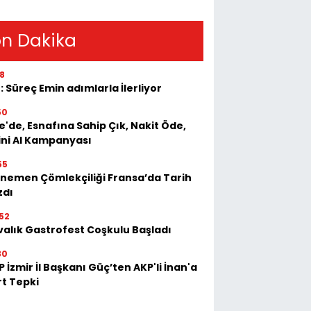
n Dakika
18
: Süreç Emin adımlarla İlerliyor
50
e'de, Esnafına Sahip Çık, Nakit Öde,
ini Al Kampanyası
55
nemen Çömlekçiliği Fransa’da Tarih
zdı
52
valık Gastrofest Coşkulu Başladı
30
 İzmir İl Başkanı Güç’ten AKP'li İnan'a
rt Tepki