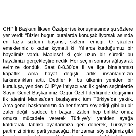
CHP İl Başkanı İlksen Özalper ise konuşmasında şu sözlere
yer verdi: “Bizler bugün buralarda konuşabiliyorsak aslında
en fazla sizlerin başarısı, sizlerin emeği. O yüzden
emekleriniz o kadar kıymetli ki. Yıllarca kurduğumuz bir
hayalimiz vardı. Maalesef ki çok uzun bir süredir bu
hayalimizi gerçekleştiremedik. Her seçim sonrası ağlayarak
evimize döndük. Saat 8-8.30’da il ve ilçe binalarımızı
kapattık. Ama hayat değişti, artık insanlarımızın
farkındalıkları arttı. Dediler ki bu ülkenin yeniden bir
kurtuluşa, yeniden CHP’ye ihtiyacı var. İlk gelen seçimlerde
Sayın Genel Başkanımız Özgür Özel liderliğinde değişimin
ilk ateşini Manisa’dan başlayarak tüm Türkiye’de yaktık.
Ama genel başkanımızın da her fırsatta söylediği gibi bu bir
zafer değil, sadece bir başarı. Zaferi hep birlikte omuz
omuza mücadele vererek Türkiye’yi yeniden ayağa
kaldırarak, fabrika ayarlarımıza geri dönerek, Türkiye’de
partimizi birinci parti yapacağız. Her zaman söylediğimiz gibi