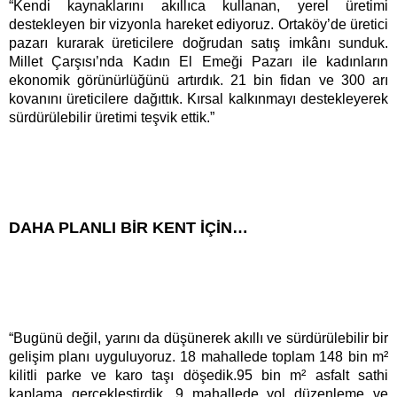
“Kendi kaynaklarını akıllıca kullanan, yerel üretimi
destekleyen bir vizyonla hareket ediyoruz. Ortaköy’de üretici
pazarı kurarak üreticilere doğrudan satış imkânı sunduk.
Millet Çarşısı’nda Kadın El Emeği Pazarı ile kadınların
ekonomik görünürlüğünü artırdık. 21 bin fidan ve 300 arı
kovanını üreticilere dağıttık. Kırsal kalkınmayı destekleyerek
sürdürülebilir üretimi teşvik ettik.”
DAHA PLANLI BİR KENT İÇİN…
“Bugünü değil, yarını da düşünerek akıllı ve sürdürülebilir bir
gelişim planı uyguluyoruz. 18 mahallede toplam 148 bin m²
kilitli parke ve karo taşı döşedik.95 bin m² asfalt sathi
kaplama gerçekleştirdik. 9 mahallede yol düzenleme ve