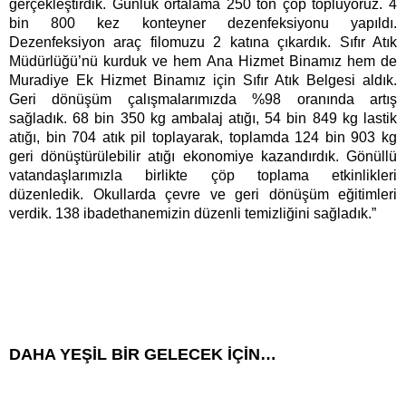
gerçekleştirdik. Günlük ortalama 250 ton çöp topluyoruz. 4
bin 800 kez konteyner dezenfeksiyonu yapıldı.
Dezenfeksiyon araç filomuzu 2 katına çıkardık. Sıfır Atık
Müdürlüğü’nü kurduk ve hem Ana Hizmet Binamız hem de
Muradiye Ek Hizmet Binamız için Sıfır Atık Belgesi aldık.
Geri dönüşüm çalışmalarımızda %98 oranında artış
sağladık. 68 bin 350 kg ambalaj atığı, 54 bin 849 kg lastik
atığı, bin 704 atık pil toplayarak, toplamda 124 bin 903 kg
geri dönüştürülebilir atığı ekonomiye kazandırdık. Gönüllü
vatandaşlarımızla birlikte çöp toplama etkinlikleri
düzenledik. Okullarda çevre ve geri dönüşüm eğitimleri
verdik. 138 ibadethanemizin düzenli temizliğini sağladık.”
DAHA YEŞİL BİR GELECEK İÇİN…