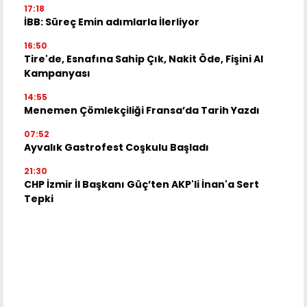
17:18
İBB: Süreç Emin adımlarla İlerliyor
16:50
Tire'de, Esnafına Sahip Çık, Nakit Öde, Fişini Al
Kampanyası
14:55
Menemen Çömlekçiliği Fransa’da Tarih Yazdı
07:52
Ayvalık Gastrofest Coşkulu Başladı
21:30
CHP İzmir İl Başkanı Güç’ten AKP'li İnan'a Sert
Tepki