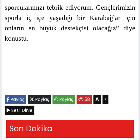
sporcularımızı tebrik ediyorum. Gençlerimizin
sporla iç içe yaşadığı bir Karabağlar için
onların en büyük destekçisi olacağız” diye
konuştu.
A
Paylaş
Paylaş
Paylaş
58
A
Sesli Dinle
Son Dakika