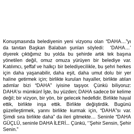
Konuşmasında belediyenin yeni vizyonu olan “DAHA…”yı
da tanıtan Başkan Balaban şunları söyledi: ‘DAHA…’
diyerek çıktığımız bu yolda bu şehirde artık tek başına
yönetilen değil, omuz omuza yürüyen bir belediye var.
Katılımcı, şeffaf ve halkçı bir belediyecilikle, bu şehri herkes
için daha yaşanabilir, daha eşit, daha umut dolu bir yer
haline getirmek için; birlikte kurulan hayaller, birlikte atılan
adımlar bizi “DAHA” iyisine taşıyor. Çünkü biliyoruz:
DAHA’sı mümkün! İşte, bu yüzden; DAHA sadece bir kelime
değil; bir vizyon, bir yön, bir gelecek hedefidir. Birlikte hayal
ettik, birlikte inşa ettik. Birlikte değiştirdik. Bugünü
güzelleştirmek, yarını birlikte kurmak için, “DAHA”sı var.
Şimdi sıra birlikte daha” da ileri gitmekte… Seninle “DAHA
GÜÇLÜ, seninle DAHA İLERİ... Çünkü, ‘’Şehir Sensin, Şehir
Senin.”