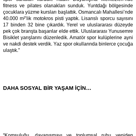
fitness ve pilates olanakları sunduk. Yuntdağı bölgesinde
çocuklara yüzme kursları başlattık. Osmancalı Mahallesi’nde
40.000 m²’lik motokros pisti yaptık. Lisanslı sporcu sayısını
17 binden 32 bine çıkardık. Yerel ve uluslararası düzeyde
pek çok branşta başarılar elde ettik. Uluslararası Yunusemre
Bisiklet yarışlarını düzenledik. Amatör spor kulüplerine ayni
ve nakdi destek verdik. Yaz spor okullarında binlerce çocuğa
ulaştık.”
DAHA SOSYAL BİR YAŞAM İÇİN…
“Komşuluğu, dayanışmayı ve toplumsal ruhu yeniden