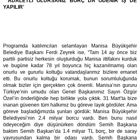
‘ADALETLİ OLURSANIZ BORÇ DA ÖDENİR İŞ DE
YAPILIR’
Programda katılımcıları selamlayan Manisa Büyükşehir
Belediye Başkanı Ferdi Zeyrek ise, “Tam 14 ay önce biz
partili partisiz herkesin oluşturduğu Manisa ittifakını kurduk
ve bugüne kadar 78 yıl boyunca hiç kazanılmamış olan
onurlu ve gururlu koltuğu vatandaşlarımız bizlere emanet
etti. Bu onurlu koltuğu korumak, bunun sorumluluğunda
olmak bizler için gerçekten çok önemli. Manisa’nın gururu
Türkiye’nin umudu olan Genel Başkanımız Sayın Özgür
Özel’in önderliğinde hep birlikte yola çıktık. 31 Mart’ta bize
inanan güvenen tüm halkımız bu göreve layık gördüler. Ama
göreve başladığımızda şunları gördük: Manisa Büyükşehir
Belediyesi’nin 2.4 milyar borcu vardı. Ben bunu nasıl
ödeyeceğim diye düşünürken döndüm Semih Başkana
baktım Semih Başkan’da 1.4 milyar TL borç, bir de saray
yavrusundan kalma bir odası vardı. Semih Başkana