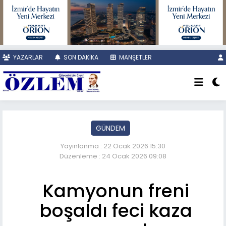
YAZARLAR
SON DAKİKA
MANŞETLER
GÜNDEM
Yayınlanma : 22 Ocak 2026 15:30
Düzenleme : 24 Ocak 2026 09:08
Kamyonun freni
boşaldı feci kaza