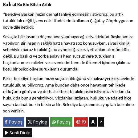
Bu İnat Bu Kin Bitsin Artık
“Belediye Başkanımızın derhal tahliye edilmesini istiyoruz, bu artık
tutukluluk değil işkencedir” ifadelerini kullanan Çağatay Güç duygularını
şöyle dile getirdi:
Savaşta bile insanın düşmanına yapmayacağı eziyet Murat Başkanımıza
yapılıyor. Bir insanın sağlığı hatta hayatı söz konusuyken, siyasi kimliği
sebebiyle maruz bırakıldığı bu ayrımcılığı ve eziyeti anlamak mümkün
değil. Bu baskıcı ve zorba anlayış hem suçsuz yere tutuklamış
başkanlarımızın aileleri ve sevenlerini hem de ülkemizi içinden çıkılmaz
kötü bir psikolojiye sürüklemiş durumda.
Bizler belediye başkanımızın suçsuz olduğunu ve haksız yere cezaevinde
tutulduğunu biliyoruz. Ama bundan daha önce hayatının tehlikede
olduğunu görüyor ve derhal serbest bırakılmasını istiyoruz. Vicdan da
hukuk da bunu gerektiriyor. Vicdanları sızlatan, hukuku ve adaleti hiçe
sayan bu inat bu kin bitsin artık. Belediye başkanımıza yapılan bu zulme
son verilsin.
A
Paylaş
Paylaş
Paylaş
19
A
Sesli Dinle