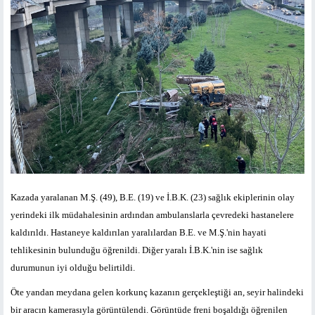
Kazada yaralanan M.Ş. (49), B.E. (19) ve İ.B.K. (23) sağlık ekiplerinin olay
yerindeki ilk müdahalesinin ardından ambulanslarla çevredeki hastanelere
kaldırıldı. Hastaneye kaldırılan yaralılardan B.E. ve M.Ş.'nin hayati
tehlikesinin bulunduğu öğrenildi. Diğer yaralı İ.B.K.'nin ise sağlık
durumunun iyi olduğu belirtildi.
Öte yandan meydana gelen korkunç kazanın gerçekleştiği an, seyir halindeki
bir aracın kamerasıyla görüntülendi. Görüntüde freni boşaldığı öğrenilen