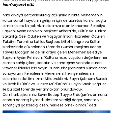
İnan'ı ziyaret etti.
Arka arkaya gerçekleştirdiği açılışlarla birlikte Menemen'in
kültür sanat hayatının gelişimi için de ücretsiz kurslar başta
olmak üzere birçok hizmete imza atan Menemen Belediye
Başkanı Aydın Pehlivan, başkent Ankara'da, Kültür ve Turizm
Bakanlığı Özel Ödülleri ve Yaşayan İnsan Hazineleri Ödülleri
Takdim Töreni'ne katıldı. Beştepe Millet Kongre ve Kültür
Merkezi'nde düzenlenen törende Cumhurbaşkanı Recep
Tayyip Erdoğan ile de bir araya gelen Menemen Belediye
Başkanı Aydın Pehlivan, "Kültürümüzü yaşatan değerlere her
zaman sahip çıkan, sanatın ve sanatçının yanında duran
vizyoner liderliği için Sayın Cumhurbaşkanımıza şükranlarımı
sunuyorum. Kendilerine Menemenli hemşehrilerimin
selamlarını ilettim. İzmir Milletvekilimiz Sayın Şebnem Bursalı
ve İzmir İl Kültür ve Turizm Müdürümüz Sayın Sadık Doğruer
ile bu özel törende yer almaktan onur duyduk.
Cumhurbaşkanımız Sayın Recep Tayyip Erdoğan'ın, ömrünü
sanata adamış kıymetli isimlere verdiği değer, sanata ve
sanatçıya gösterdiği özen, herkese örnek olmalı." dedi.