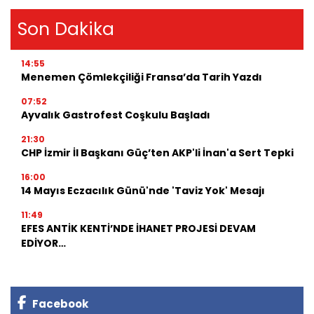
Son Dakika
14:55
Menemen Çömlekçiliği Fransa’da Tarih Yazdı
07:52
Ayvalık Gastrofest Coşkulu Başladı
21:30
CHP İzmir İl Başkanı Güç’ten AKP'li İnan'a Sert Tepki
16:00
14 Mayıs Eczacılık Günü'nde 'Taviz Yok' Mesajı
11:49
EFES ANTİK KENTİ’NDE İHANET PROJESİ DEVAM
EDİYOR…
Facebook