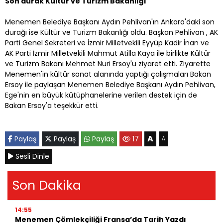
Son durak Kültür ve Turizm Bakanlığı
Menemen Belediye Başkanı Aydın Pehlivan'ın Ankara'daki son
durağı ise Kültür ve Turizm Bakanlığı oldu. Başkan Pehlivan , AK
Parti Genel Sekreteri ve İzmir Milletvekili Eyyüp Kadir İnan ve
AK Parti İzmir Milletvekili Mahmut Atilla Kaya ile birlikte Kültür
ve Turizm Bakanı Mehmet Nuri Ersoy'u ziyaret etti. Ziyarette
Menemen'in kültür sanat alanında yaptığı çalışmaları Bakan
Ersoy ile paylaşan Menemen Belediye Başkanı Aydın Pehlivan,
Ege'nin en büyük kütüphanelerine verilen destek için de
Bakan Ersoy'a teşekkür etti.
A
Paylaş
Paylaş
Paylaş
17
A
Sesli Dinle
Son Dakika
14:55
Menemen Çömlekçiliği Fransa’da Tarih Yazdı