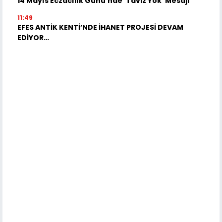
14 Mayıs Eczacılık Günü'nde 'Taviz Yok' Mesajı
11:49
EFES ANTİK KENTİ’NDE İHANET PROJESİ DEVAM
EDİYOR…