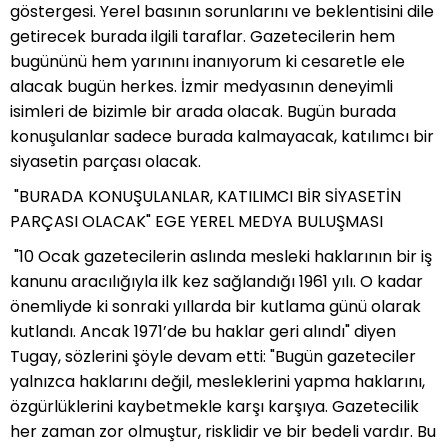
göstergesi. Yerel basının sorunlarını ve beklentisini dile
getirecek burada ilgili taraflar. Gazetecilerin hem
bugününü hem yarınını inanıyorum ki cesaretle ele
alacak bugün herkes. İzmir medyasının deneyimli
isimleri de bizimle bir arada olacak. Bugün burada
konuşulanlar sadece burada kalmayacak, katılımcı bir
siyasetin parçası olacak.
"BURADA KONUŞULANLAR, KATILIMCI BİR SİYASETİN
PARÇASI OLACAK" EGE YEREL MEDYA BULUŞMASI
"10 Ocak gazetecilerin aslında mesleki haklarının bir iş
kanunu aracılığıyla ilk kez sağlandığı 1961 yılı. O kadar
önemliyde ki sonraki yıllarda bir kutlama günü olarak
kutlandı. Ancak 1971’de bu haklar geri alındı" diyen
Tugay, sözlerini şöyle devam etti: "Bugün gazeteciler
yalnızca haklarını değil, mesleklerini yapma haklarını,
özgürlüklerini kaybetmekle karşı karşıya. Gazetecilik
her zaman zor olmuştur, risklidir ve bir bedeli vardır. Bu