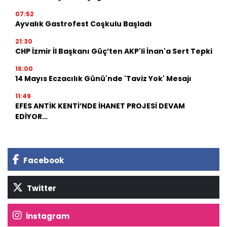
07:52
Ayvalık Gastrofest Coşkulu Başladı
21:30
CHP İzmir İl Başkanı Güç’ten AKP'li İnan'a Sert Tepki
16:00
14 Mayıs Eczacılık Günü'nde 'Taviz Yok' Mesajı
11:49
EFES ANTİK KENTİ’NDE İHANET PROJESİ DEVAM
EDİYOR…
Facebook
Twitter
İnstagram