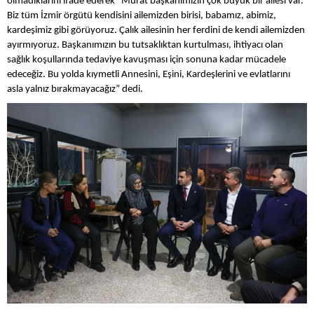
olmadıklarını ifade ederek “Murat başkanımızın çok büyük bir ailesi var.
Biz tüm İzmir örgütü kendisini ailemizden birisi, babamız, abimiz,
kardeşimiz gibi görüyoruz. Çalık ailesinin her ferdini de kendi ailemizden
ayırmıyoruz. Başkanımızın bu tutsaklıktan kurtulması, ihtiyacı olan
sağlık koşullarında tedaviye kavuşması için sonuna kadar mücadele
edeceğiz. Bu yolda kıymetli Annesini, Eşini, Kardeşlerini ve evlatlarını
asla yalnız bırakmayacağız” dedi.