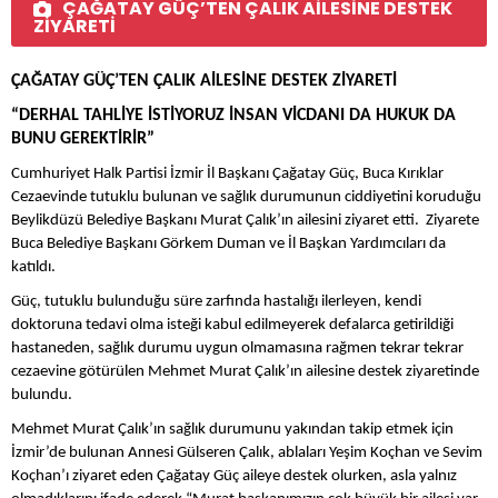
ÇAĞATAY GÜÇ’TEN ÇALIK AİLESİNE DESTEK
ZİYARETİ
ÇAĞATAY GÜÇ’TEN ÇALIK AİLESİNE DESTEK ZİYARETİ
“DERHAL TAHLİYE İSTİYORUZ İNSAN VİCDANI DA HUKUK DA
BUNU GEREKTİRİR”
Cumhuriyet Halk Partisi İzmir İl Başkanı Çağatay Güç, Buca Kırıklar
Cezaevinde tutuklu bulunan ve sağlık durumunun ciddiyetini koruduğu
Beylikdüzü Belediye Başkanı Murat Çalık’ın ailesini ziyaret etti. Ziyarete
Buca Belediye Başkanı Görkem Duman ve İl Başkan Yardımcıları da
katıldı.
Güç, tutuklu bulunduğu süre zarfında hastalığı ilerleyen, kendi
doktoruna tedavi olma isteği kabul edilmeyerek defalarca getirildiği
hastaneden, sağlık durumu uygun olmamasına rağmen tekrar tekrar
cezaevine götürülen Mehmet Murat Çalık’ın ailesine destek ziyaretinde
bulundu.
Mehmet Murat Çalık’ın sağlık durumunu yakından takip etmek için
İzmir’de bulunan Annesi Gülseren Çalık, ablaları Yeşim Koçhan ve Sevim
Koçhan’ı ziyaret eden Çağatay Güç aileye destek olurken, asla yalnız