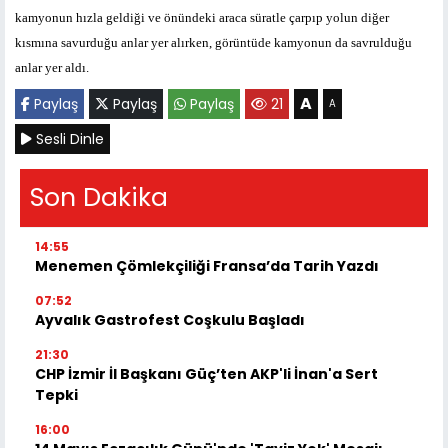
kamyonun hızla geldiği ve önündeki araca süratle çarpıp yolun diğer
kısmına savurduğu anlar yer alırken, görüntüde kamyonun da savrulduğu
anlar yer aldı.
A
Paylaş
Paylaş
Paylaş
21
A
Sesli Dinle
Son Dakika
14:55
Menemen Çömlekçiliği Fransa’da Tarih Yazdı
07:52
Ayvalık Gastrofest Coşkulu Başladı
21:30
CHP İzmir İl Başkanı Güç’ten AKP'li İnan'a Sert
Tepki
16:00