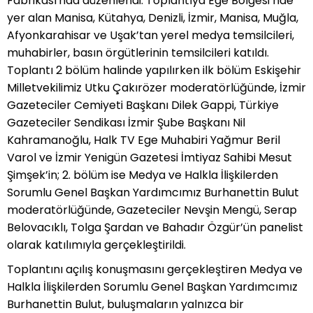
Fabrikası'nda düzenlendi. Toplantıya Ege Bölgesi’nde
yer alan Manisa, Kütahya, Denizli, İzmir, Manisa, Muğla,
Afyonkarahisar ve Uşak’tan yerel medya temsilcileri,
muhabirler, basın örgütlerinin temsilcileri katıldı.
Toplantı 2 bölüm halinde yapılırken ilk bölüm Eskişehir
Milletvekilimiz Utku Çakırözer moderatörlüğünde, İzmir
Gazeteciler Cemiyeti Başkanı Dilek Gappi, Türkiye
Gazeteciler Sendikası İzmir Şube Başkanı Nil
Kahramanoğlu, Halk TV Ege Muhabiri Yağmur Beril
Varol ve İzmir Yenigün Gazetesi İmtiyaz Sahibi Mesut
Şimşek’in; 2. bölüm ise Medya ve Halkla İlişkilerden
Sorumlu Genel Başkan Yardımcımız Burhanettin Bulut
moderatörlüğünde, Gazeteciler Nevşin Mengü, Serap
Belovacıklı, Tolga Şardan ve Bahadır Özgür’ün panelist
olarak katılımıyla gerçekleştirildi.
Toplantını açılış konuşmasını gerçekleştiren Medya ve
Halkla İlişkilerden Sorumlu Genel Başkan Yardımcımız
Burhanettin Bulut, buluşmaların yalnızca bir