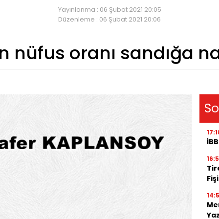
Yayınlanma : 06 Şubat 2021 20:05
Düzenleme : 06 Şubat 2021 20:06
on nüfus oranı sandığa na
So
17:1
İBB
16:
Tir
Fiş
14:
Men
Ya