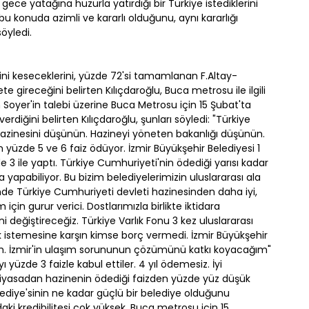
ce yatağına huzurla yatırdığı bir Türkiye istediklerini
bu konuda azimli ve kararlı olduğunu, aynı kararlığı
öyledi.
sini keseceklerini, yüzde 72'si tamamlanan F.Altay-
gireceğini belirten Kılıçdaroğlu, Buca metrosu ile ilgili
n Soyer'in talebi üzerine Buca Metrosu için 15 Şubat'ta
verdiğini belirten Kılıçdaroğlu, şunları söyledi: "Türkiye
zinesini düşünün. Hazineyi yöneten bakanlığı düşünün.
n yüzde 5 ve 6 faiz ödüyor. İzmir Büyükşehir Belediyesi 1
3 ile yaptı. Türkiye Cumhuriyeti'nin ödediği yarısı kadar
 yapabiliyor. Bu bizim belediyelerimizin uluslararası ala
ünde Türkiye Cumhuriyeti devleti hazinesinden daha iyi,
için gurur verici. Dostlarımızla birlikte iktidara
i değiştireceğiz. Türkiye Varlık Fonu 3 kez uluslararası
 istemesine karşın kimse borç vermedi. İzmir Büyükşehir
. İzmir'in ulaşım sorununun çözümünü katkı koyacağım"
yüzde 3 faizle kabul ettiler. 4 yıl ödemesiz. İyi
ı piyasadan hazinenin ödediği faizden yüzde yüz düşük
lediye'sinin ne kadar güçlü bir belediye olduğunu
daki kredibilitesi çok yüksek. Buca metrosu için 15