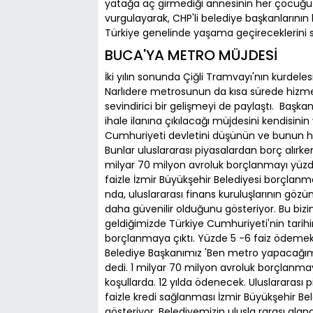
yatağa aç girmediği annesinin her çocuğu ge
vurgulayarak, CHP'li belediye başkanlarının 
Türkiye genelinde yaşama geçireceklerini s
BUCA'YA METRO MÜJDESİ
İki yılın sonunda Çiğli Tramvayı'nın kurdele
Narlıdere metrosunun da kısa sürede hizmete 
sevindirici bir gelişmeyi de paylaştı. Başka
ihale ilanına çıkılacağı müjdesini kendisinin 
Cumhuriyeti devletini düşünün ve bunun ha
Bunlar uluslararası piyasalardan borç alırke
milyar 70 milyon avroluk borçlanmayı yüzde 
faizle İzmir Büyükşehir Belediyesi borçlanma
nda, uluslararası finans kuruluşlarının göz
daha güvenilir olduğunu gösteriyor. Bu bizim 
geldiğimizde Türkiye Cumhuriyeti'nin tarihin
borçlanmaya çıktı. Yüzde 5 -6 faiz ödemek
Belediye Başkanımız 'Ben metro yapacağım
dedi. 1 milyar 70 milyon avroluk borçlanmayı 
koşullarda. 12 yılda ödenecek. Uluslararas
faizle kredi sağlanması İzmir Büyükşehir Be
gösteriyor. Belediyemizin ulusla rarası alan