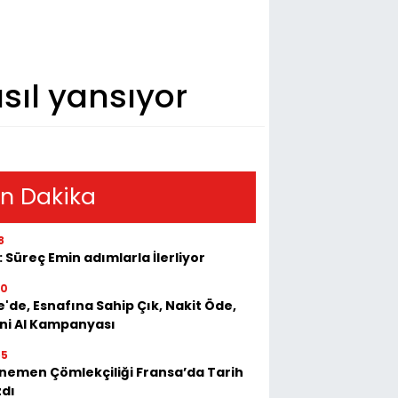
sıl yansıyor
n Dakika
8
: Süreç Emin adımlarla İlerliyor
50
e'de, Esnafına Sahip Çık, Nakit Öde,
ini Al Kampanyası
55
emen Çömlekçiliği Fransa’da Tarih
zdı