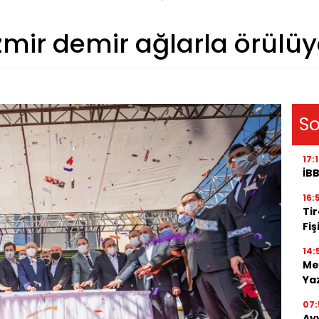
zmir demir ağlarla örülüy
So
17:
İBB
16:
Tir
Fiş
14:
Me
Ya
07:
Ay