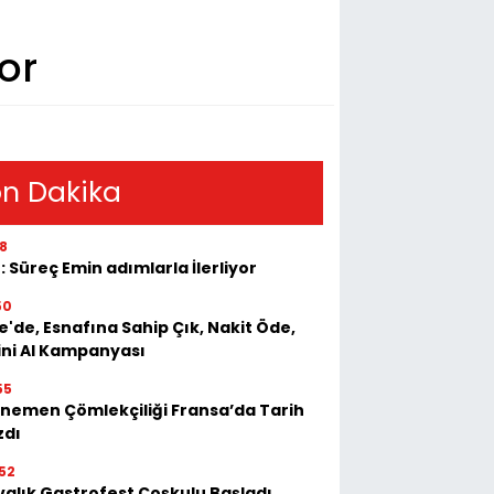
or
n Dakika
18
: Süreç Emin adımlarla İlerliyor
50
e'de, Esnafına Sahip Çık, Nakit Öde,
ini Al Kampanyası
55
nemen Çömlekçiliği Fransa’da Tarih
zdı
52
valık Gastrofest Coşkulu Başladı