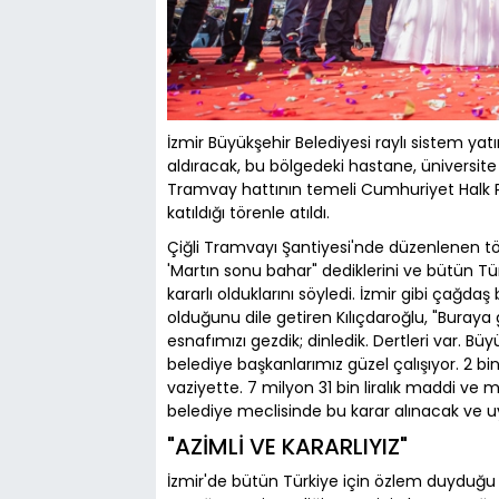
İzmir Büyükşehir Belediyesi raylı sistem yatı
aldıracak, bu bölgedeki hastane, üniversite 
Tramvay hattının temeli Cumhuriyet Halk P
katıldığı törenle atıldı.
Çiğli Tramvayı Şantiyesi'nde düzenlenen t
'Martın sonu bahar" dediklerini ve bütün Tür
kararlı olduklarını söyledi. İzmir gibi çağda
olduğunu dile getiren Kılıçdaroğlu, "Buray
esnafımızı gezdik; dinledik. Dertleri var. 
belediye başkanlarımız güzel çalışıyor. 2 bi
vaziyette. 7 milyon 31 bin liralık maddi v
belediye meclisinde bu karar alınacak ve 
"AZİMLİ VE KARARLIYIZ"
İzmir'de bütün Türkiye için özlem duyduğu b