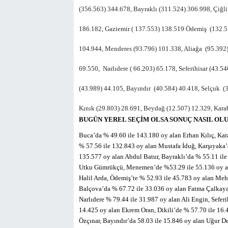
(356.563) 344.678, Bayraklı (311.524) 306.998, Çiğl
186.182, Gaziemir ( 137.553) 138.519 Ödemiş (132.5
104.944, Menderes (93.796) 101.338, Aliağa (95.392)
69.550, Narlıdere ( 66.203) 65.178, Seferihisar (43.5
(43.989) 44.105, Bayındır (40.584) 40.418, Selçuk (
Kınık (29.803) 28.691, Beydağ (12.507) 12.329, Kara
BUGÜN YEREL SEÇİM OLSA SONUÇ NASIL OL
Buca’da % 49.60 ile 143.180 oy alan Erhan Kılıç, Ka
% 57.56 ile 132.843 oy alan Mustafa İduğ, Karşıyaka
135.577 oy alan Abdul Batur, Bayraklı’da % 55.11 ile
Utku Gümrükçü, Menemen’de %53.29 ile 55.136 oy ala
Halil Arda, Ödemiş’te % 52.93 ile 45.783 oy alan Meh
Balçova’da % 67.72 ile 33.036 oy alan Fatma Çalkaya,
Narlıdere % 79.44 ile 31.987 oy alan Ali Engin, Sefer
14.425 oy alan Ekrem Oran, Dikili’de % 57.70 ile 16.4
Özçınar, Bayındır’da 58.03 ile 15.846 oy alan Uğur De