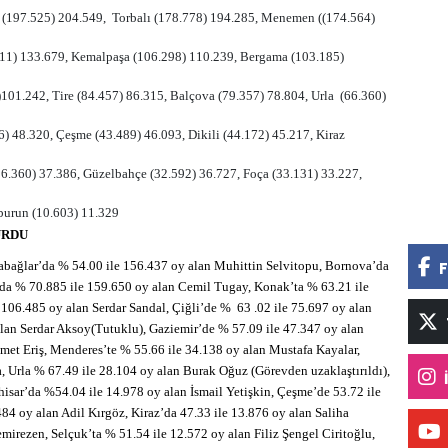
i (197.525) 204.549, Torbalı (178.778) 194.285, Menemen ((174.564)
11) 133.679, Kemalpaşa (106.298) 110.239, Bergama (103.185)
101.242, Tire (84.457) 86.315, Balçova (79.357) 78.804, Urla (66.360)
46) 48.320, Çeşme (43.489) 46.093, Dikili (44.172) 45.217, Kiraz
36.360) 37.386, Güzelbahçe (32.592) 36.727, Foça (33.131) 33.227,
burun (10.603) 11.329
URDU
F
rabağlar’da % 54.00 ile 156.437 oy alan Muhittin Selvitopu, Bornova’da
’da % 70.885 ile 159.650 oy alan Cemil Tugay, Konak’ta % 63.21 ile
 106.485 oy alan Serdar Sandal, Çiğli’de % 63 .02 ile 75.697 oy alan
n Serdar Aksoy(Tutuklu), Gaziemir’de % 57.09 ile 47.347 oy alan
met Eriş, Menderes’te % 55.66 ile 34.138 oy alan Mustafa Kayalar,
 Urla % 67.49 ile 28.104 oy alan Burak Oğuz (Görevden uzaklaştırıldı),
ihisar’da %54.04 ile 14.978 oy alan İsmail Yetişkin, Çeşme’de 53.72 ile
84 oy alan Adil Kırgöz, Kiraz’da 47.33 ile 13.876 oy alan Saliha
mirezen, Selçuk’ta % 51.54 ile 12.572 oy alan Filiz Şengel Ciritoğlu,