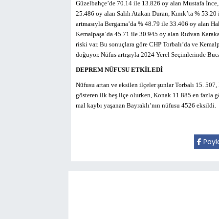
Güzelbahçe’de 70.14 ile 13.826 oy alan Mustafa İnce, 
25.486 oy alan Salih Atakan Duran, Kınık’ta % 53.20
artmasıyla Bergama’da % 48.79 ile 33.406 oy alan Hak
Kemalpaşa’da 45.71 ile 30.945 oy alan Rıdvan Karaka
riski var. Bu sonuçlara göre CHP Torbalı’da ve Kemal
doğuyor. Nüfus artışıyla 2024 Yerel Seçimlerinde Buca
DEPREM NÜFUSU ETKİLEDİ
Nüfusu artan ve eksilen ilçeler şunlar Torbalı 15. 50
gösteren ilk beş ilçe olurken, Konak 11.885 en fazla 
mal kaybı yaşanan Bayraklı’nın nüfusu 4526 eksildi.
Payl