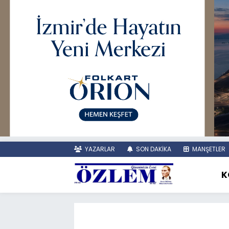
YAZARLAR
SON DAKİKA
MANŞETLER
K