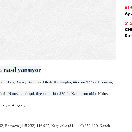
07:
Ayv
21:
CHP
Ser
a nasıl yansıyor
a olurken, Buca'yı 479 bin 986 ile Karabağlar, 446 bin 927 ile Bornova,
ledi. Nüfusu en düşük ilçe ise 11 bin 329 ile Karaburun oldu.
Nüfus
 sayısı 45 çıkıyor.
592, Bornova (445.232) 446.927, Karşıyaka (344.140) 350.100, Konak