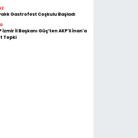
52
alık Gastrofest Coşkulu Başladı
30
 İzmir İl Başkanı Güç’ten AKP'li İnan'a
t Tepki