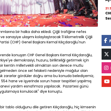
21:
CHP
Se
rımlarına bir halka daha ekledi. Çiğli trafiğine nefes
ve sanayiye ulaşımı kolaylaştıracak 11 kilometrelik Çiğli
artisi (CHP) Genel Başkanı Kemal Kılıçdaroğlu'nun
örende konuşan CHP Genel Başkanı Kemal Kılıçdaroğlu,
kiye'ye demokrasiyi, huzuru, birlikteliği getirmek için
ş bir kentin milletvekili olmaktan son derece mutlu
a gelmeden önce sel felaketi nedeniyle mağdur olan
Büyük zararlar gördüler doğru ama bu konuda belediyemiz,
n 554 hane ve işyerinde sorun hasar tespitleri yapılmış
e manevi yardım esnafımıza yapılacak. Pazartesi günü
uygulamaya konulacak" diye konuştu.
ir tablo olduğunu dile getiren Kılıçdaroğlu, hiç kimsenin