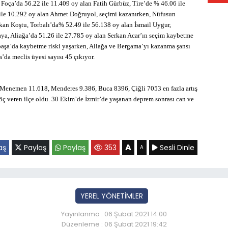
Foça’da 56.22 ile 11.409 oy alan Fatih Gürbüz, Tire’de % 46.06 ile
 ile 10.292 oy alan Ahmet Doğruyol, seçimi kazanırken, Nüfusun
an Koştu, Torbalı’da% 52.49 ile 56.138 oy alan İsmail Uygur,
ya, Aliağa’da 51.26 ile 27.785 oy alan Serkan Acar’ın seçim kaybetme
paşa’da kaybetme riski yaşarken, Aliağa ve Bergama’yı kazanma şansı
’da meclis üyesi sayısı 45 çıkıyor.
7, Menemen 11.618, Menderes 9.386, Buca 8396, Çiğli 7053 en fazla artış
göç veren ilçe oldu. 30 Ekim’de İzmir’de yaşanan deprem sonrası can ve
A
aş
Paylaş
Paylaş
353
Sesli Dinle
A
YEREL YÖNETİMLER
Yayınlanma : 06 Şubat 2021 14:00
Düzenleme : 06 Şubat 2021 19:42