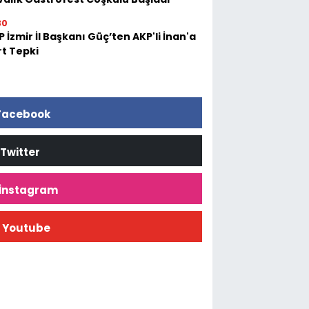
30
 İzmir İl Başkanı Güç’ten AKP'li İnan'a
rt Tepki
Facebook
Twitter
İnstagram
Youtube