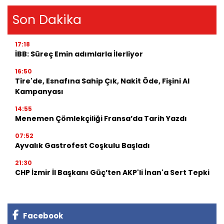
Son Dakika
17:18
İBB: Süreç Emin adımlarla İlerliyor
16:50
Tire'de, Esnafına Sahip Çık, Nakit Öde, Fişini Al
Kampanyası
14:55
Menemen Çömlekçiliği Fransa’da Tarih Yazdı
07:52
Ayvalık Gastrofest Coşkulu Başladı
21:30
CHP İzmir İl Başkanı Güç’ten AKP'li İnan'a Sert Tepki
Facebook