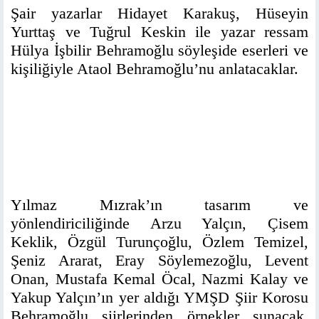
Şair yazarlar Hidayet Karakuş, Hüseyin
Yurttaş ve Tuğrul Keskin ile yazar ressam
Hülya İşbilir Behramoğlu söyleşide eserleri ve
kişiliğiyle Ataol Behramoğlu’nu anlatacaklar.
Yılmaz Mızrak’ın tasarım ve
yönlendiriciliğinde Arzu Yalçın, Çisem
Keklik, Özgül Turunçoğlu, Özlem Temizel,
Şeniz Ararat, Eray Söylemezoğlu, Levent
Onan, Mustafa Kemal Öcal, Nazmi Kalay ve
Yakup Yalçın’ın yer aldığı YMŞD Şiir Korosu
Behramoğlu şiirlerinden örnekler sunacak.