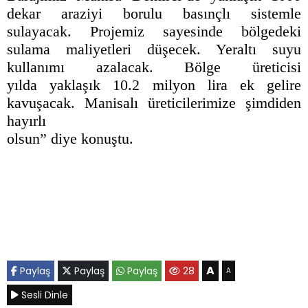
dekar araziyi borulu basınçlı sistemle
sulayacak. Projemiz sayesinde bölgedeki
sulama maliyetleri düşecek. Yeraltı suyu
kullanımı azalacak. Bölge üreticisi
yılda yaklaşık 10.2 milyon lira ek gelire
kavuşacak. Manisalı üreticilerimize şimdiden
hayırlı
olsun” diye konuştu.
A
Paylaş
Paylaş
Paylaş
28
A
Sesli Dinle