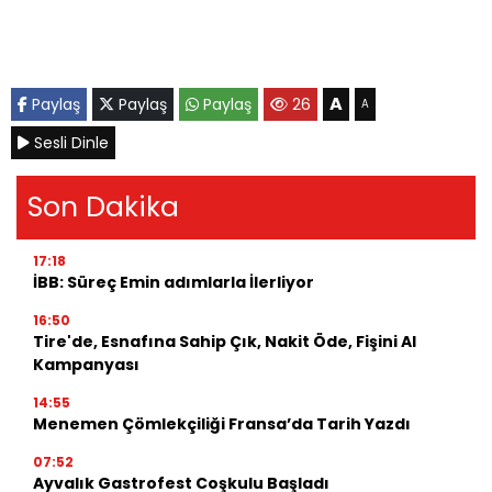
A
Paylaş
Paylaş
Paylaş
26
A
Sesli Dinle
Son Dakika
17:18
İBB: Süreç Emin adımlarla İlerliyor
16:50
Tire'de, Esnafına Sahip Çık, Nakit Öde, Fişini Al
Kampanyası
14:55
Menemen Çömlekçiliği Fransa’da Tarih Yazdı
07:52
Ayvalık Gastrofest Coşkulu Başladı