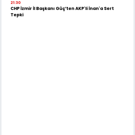
21:30
CHP İzmir İl Başkanı Güç’ten AKP'li İnan'a Sert
Tepki