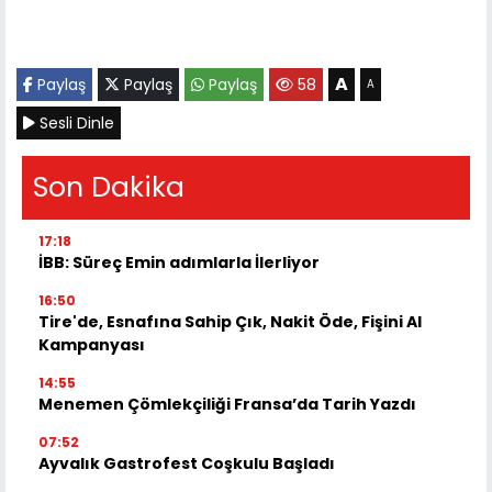
A
Paylaş
Paylaş
Paylaş
58
A
Sesli Dinle
Son Dakika
17:18
İBB: Süreç Emin adımlarla İlerliyor
16:50
Tire'de, Esnafına Sahip Çık, Nakit Öde, Fişini Al
Kampanyası
14:55
Menemen Çömlekçiliği Fransa’da Tarih Yazdı
07:52
Ayvalık Gastrofest Coşkulu Başladı