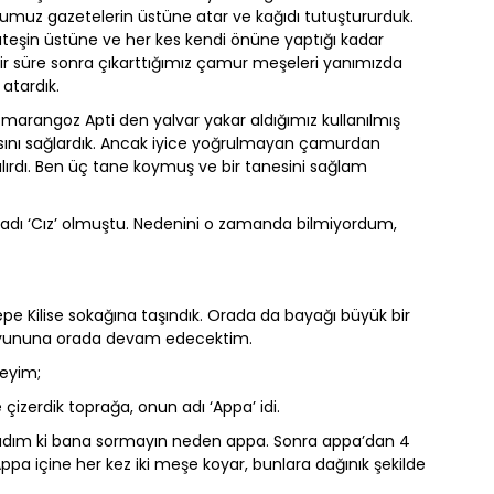
duğumuz gazetelerin üstüne atar ve kağıdı tutuştururduk.
teşin üstüne ve her kes kendi önüne yaptığı kadar
Bir süre sonra çıkarttığımız çamur meşeleri yanımızda
atardık.
 marangoz Apti den yalvar yakar aldığımız kullanılmış
asını sağlardık. Ancak iyice yoğrulmayan çamurdan
ılırdı. Ben üç tane koymuş ve bir tanesini sağlam
adı ‘Cız’ olmuştu. Nedenini o zamanda bilmiyordum,
epe Kilise sokağına taşındık. Orada da bayağı büyük bir
şe oyununa orada devam edecektim.
deyim;
 çizerdik toprağa, onun adı ‘Appa’ idi.
adım ki bana sormayın neden appa. Sonra appa’dan 4
. Appa içine her kez iki meşe koyar, bunlara dağınık şekilde