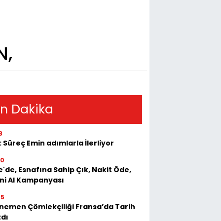
N,
n Dakika
8
: Süreç Emin adımlarla İlerliyor
50
e'de, Esnafına Sahip Çık, Nakit Öde,
ini Al Kampanyası
55
emen Çömlekçiliği Fransa’da Tarih
zdı