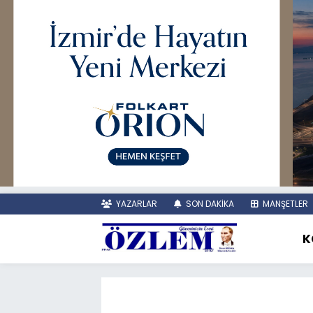
YAZARLAR
SON DAKİKA
MANŞETLER
K