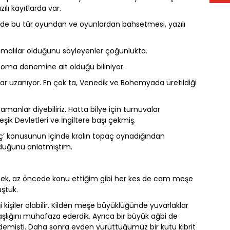
lı kayıtlarda var.
rinde bu tür oyundan ve oyunlardan bahsetmesi, yazılı
malılar olduğunu söyleyenler çoğunlukta.
Roma dönemine ait olduğu biliniyor.
dar uzanıyor. En çok ta, Venedik ve Bohemyada üretildiği
amanlar diyebiliriz. Hatta bilye için turnuvalar
ik Devletleri ve İngiltere başı çekmiş.
opaç’ konusunun içinde kralın topaç oynadığından
lduğunu anlatmıştım.
ek, az öncede konu ettiğim gibi her kes de cam meşe
ştuk.
i kişiler olabilir. Kilden meşe büyüklüğünde yuvarlaklar
 yaşlığını muhafaza ederdik. Ayrıca bir büyük ağbi de
 demişti. Daha sonra evden yürüttüğümüz bir kutu kibrit