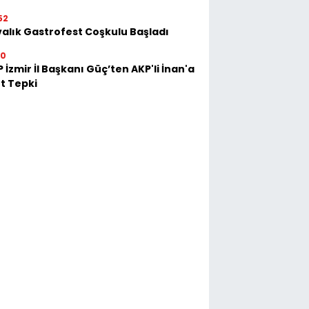
52
alık Gastrofest Coşkulu Başladı
30
 İzmir İl Başkanı Güç’ten AKP'li İnan'a
t Tepki