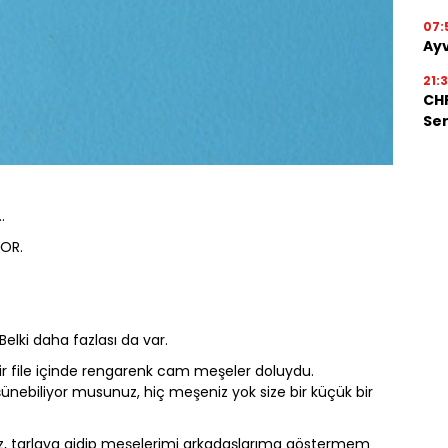
07:
Ayv
21:
CHP
Ser
…
YOR.
 Belki daha fazlası da var.
bir file içinde rengarenk cam meşeler doluydu.
nebiliyor musunuz, hiç meşeniz yok size bir küçük bir
iz, tarlaya gidip meşelerimi arkadaşlarıma göstermem