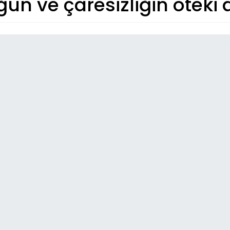
un ve çaresizliğin öteki a
So
17:
İBB
16:
Tir
Fiş
14:
Me
Ya
07:
Ay
21: