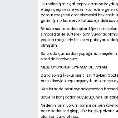
ile topladığımız çalı çırpıyı ortasına koy
Ateşin geçmesine yakın köz haline gelen a
çamur meşeleri atar pişmesini beklerdik. 
getirdiğimiz konserve kutusu içindeki suya 
Bir süre sonra sudan çıkardığımız meşeleri
zımparalar ile sürterek tam yuvarlak olm
yapılan meşelerin bir kısmı patlayarak dağ
almıştım.
Bu arada çamurdan yaptığımız meşelerin 
şimdide bilmiyorum.
MEŞE OYUNUNUN OYNAMA DETAYLARI.
Daha sonra İlkokul birinci sınıftayken Gözt
arsa kiliseyle karşı karşıyaydı, artık me
Size biraz da nasıl oynadığımızdan bahse
Şöyle iki karış kadar büyüklüğünde bir daire
Nedenini bilmiyorum, ismini de ben koym
adım kadar ileri gidip, düz bir çizgi çizeriz
olur yan,yana olmaz.