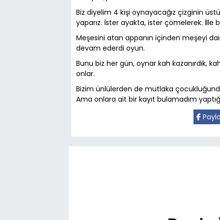
Biz diyelim 4 kişi oynayacağız çizginin üs
yaparız. İster ayakta, ister çömelerek. İlle 
Meşesini atan appanın içinden meşeyi daire
devam ederdi oyun.
Bunu biz her gün, oynar kah kazanırdık, k
onlar.
Bizim ünlülerden de mutlaka çocukluğund
Ama onlara ait bir kayıt bulamadım yapt
Payl