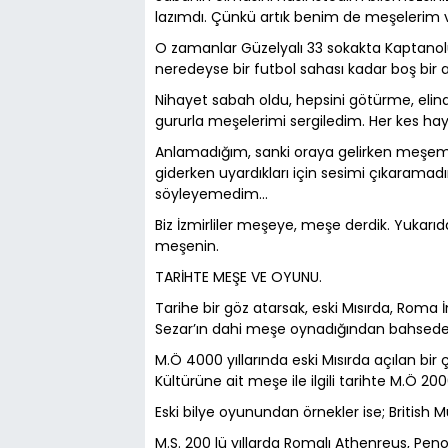
lazımdı. Çünkü artık benim de meşelerim v
O zamanlar Güzelyalı 33 sokakta Kaptanolu 
neredeyse bir futbol sahası kadar boş bir 
Nihayet sabah oldu, hepsini götürme, elinde
gururla meşelerimi sergiledim. Her kes hay
Anlamadığım, sanki oraya gelirken meşem
giderken uyardıkları için sesimi çıkara
söyleyemedim…
Biz İzmirliler meşeye, meşe derdik. Yukarıda
meşenin.
TARİHTE MEŞE VE OYUNU.
Tarihe bir göz atarsak, eski Mısırda, Roma
Sezar’ın dahi meşe oynadığından bahseden
M.Ö 4000 yıllarında eski Mısırda açılan bi
Kültürüne ait meşe ile ilgili tarihte M.Ö 2000
Eski bilye oyunundan örnekler ise; British 
M.S. 200 lü yıllarda Romalı Athenreus, Pe