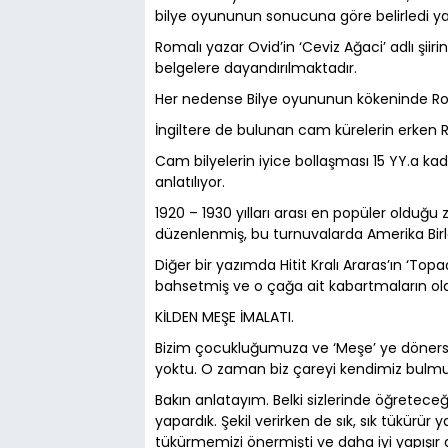
bilye oyununun sonucuna göre belirledi yazı
Romalı yazar Ovid’in ‘Ceviz Ağaci’ adlı şii
belgelere dayandırılmaktadır.
Her nedense Bilye oyununun kökeninde Ro
İngiltere de bulunan cam kürelerin erken 
Cam bilyelerin iyice bollaşması 15 YY.a ka
anlatılıyor.
1920 – 1930 yılları arası en popüler olduğu z
düzenlenmiş, bu turnuvalarda Amerika Birleş
Diğer bir yazımda Hitit Kralı Araras’ın ‘T
bahsetmiş ve o çağa ait kabartmaların o
KİLDEN MEŞE İMALATI.
Bizim çocukluğumuza ve ‘Meşe’ ye döners
yoktu. O zaman biz çareyi kendimiz bulmu
Bakın anlatayım. Belki sizlerinde öğreteceğ
yapardık. Şekil verirken de sık, sık tükürür
tükürmemizi önermişti ve daha iyi yapışır