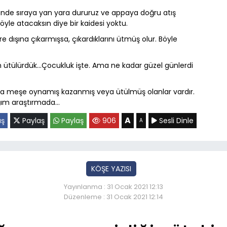
tünde sıraya yan yara dururuz ve appaya doğru atış
böyle atacaksın diye bir kaidesi yoktu.
 dışına çıkarmışsa, çıkardıklarını ütmüş olur. Böyle
ah ütülürdük…Çocukluk işte. Ama ne kadar güzel günlerdi
a meşe oynamış kazanmış veya ütülmüş olanlar vardır.
ığım araştırmada…
A
aş
Paylaş
Paylaş
906
Sesli Dinle
A
KÖŞE YAZISI
Yayınlanma : 31 Ocak 2021 12:13
Düzenleme : 31 Ocak 2021 12:14