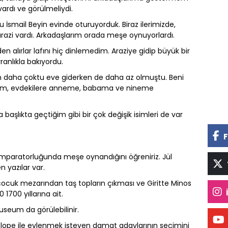
ardı ve görülmeliydi.
İsmail Beyin evinde oturuyorduk. Biraz ilerimizde,
arazi vardı. Arkadaşlarım orada meşe oynuyorlardı.
n alırlar lafını hiç dinlemedim. Araziye gidip büyük bir
ranlıkla bakıyordu.
 daha çoktu eve giderken de daha az olmuştu. Beni
madım, evdekilere anneme, babama ve nineme
 başlıkta geçtiğim gibi bir çok değişik isimleri de var
F
 İmparatorluğunda meşe oynandığını öğreniriz. Jül
 yazılar var.
r çocuk mezarından taş topların çıkması ve Giritte Minos
 1700 yıllarına ait.
Museum da görülebilinir.
nolope ile evlenmek isteyen damat adaylarının seçimini