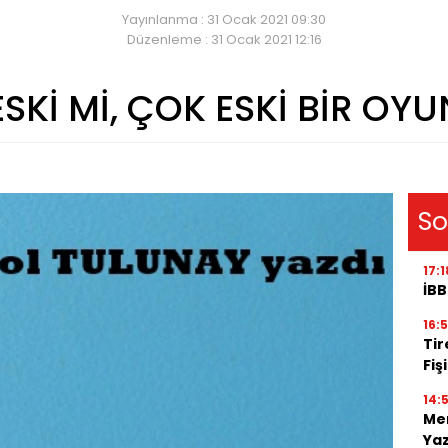
Yayınlanma : 31 Ocak 2021 09:30
Düzenleme : 31 Ocak 2021 12:16
ESKİ Mİ, ÇOK ESKİ BİR OYU
So
17:1
İBB
16:
Tir
Fiş
14:
Men
Ya