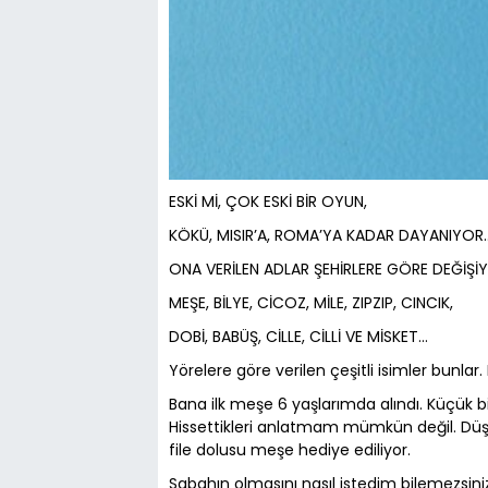
ESKİ Mİ, ÇOK ESKİ BİR OYUN,
KÖKÜ, MISIR’A, ROMA’YA KADAR DAYANIYOR
ONA VERİLEN ADLAR ŞEHİRLERE GÖRE DEĞİŞİ
MEŞE, BİLYE, CİCOZ, MİLE, ZIPZIP, CINCIK,
DOBİ, BABÜŞ, CİLLE, CİLLİ VE MİSKET…
Yörelere göre verilen çeşitli isimler bunlar.
Bana ilk meşe 6 yaşlarımda alındı. Küçük 
Hissettikleri anlatmam mümkün değil. Düşü
file dolusu meşe hediye ediliyor.
Sabahın olmasını nasıl istedim bilemezsin