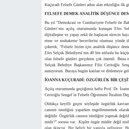
Kuçuradi Felsefe Günleri adını alan etkinliğin ilk g
FELSEFE DEMEK ANALİTİK DÜŞÜNCE DE
Bu yıl “Demokrasi ve Cumhuriyete Felsefe ile Bak
Günleri’nin açılış oturumunda konuşan Efes Se
dijitalleşme ve yapay zekâ ile başlayan sürecin hay
etme ve muhakeme becerilerini olumsuz yönde de 
çekerek; “Felsefe bizim için analitik düşünce 
Efes Selçuk Belediyesi’nin 40 bin nüfuslu bu küçüc
olan felsefe günleri gerçekten çok önemli. Buna
Selçuk Belediye Başkanımız Filiz Ceritoğlu Sen
sunuyorum. Buraya bugün katılan ve dinlemeye gele
İOANNA KUÇURADİ: ÖZGÜRLÜK BİR ÇEŞİ
Açılış oturumunda geçtiğimiz hafta Prof. Dr. İoann
Ceritoğlu Sengel’in Felsefe Öğretmeni İbrahim Depe i
Oldukça keyifli geçen söyleşide özgürlük kavra
canının istediğini yaparken engellenmemek olarak
değildir. Özgürlük canının istediğini yapmak değild
midir?” sorusu var. Kişiler özgür müdür değil midi
olan ikincisi. Biz belirli bir yapıyla geliyoruz.