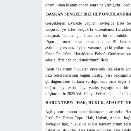
önemli olan kişinin ondan sonra ne yaptığıdır” dedi
BAŞKAN SENGEL: BİZİ HEP ONURLANDIR
Gerçekleşen ziyarette yapılan söyleşide Efes S
Kuçuradi’ye Efes Selçuk’ta düzenlenen Herakleit
tanışmak benim için inanılmaz bir mutluluktu. 
röportajlarınızı tekrar tekrar izledim. Bir hukuk
aydınlatıyorsunuz. İyi ki varsınız, iyi ki yollarımı
Onur Ödülü’nü, Herakleitos Felsefe Günlerine su
ederiz. Bizi hep onurlandırdınız” dedi.
İnsan haklarının hukuktan önce etik ilke olarak g
bazı felsefecilerinin bugün ulaştığı yere baktığımı
gördüğümüzün farkına vardığımızda ama diğer ya
doğru, neyi eksik, neyi yanlış yaptığımızın bi
düşüncelerle 2025 Yılı Dünya Felsefe Gününüzü kut
HARUN TEPE: “HAK, HUKUK, ADALET” NE
Açılış oturumunun tamamlanmasının ardından Hera
Prof. Dr. Harun Tepe “Hak, Hukuk, Adalet” başlıkl
söyleşide hak, hukuk ve adalet kavramlarının felse
haklarını istiyorlar. Hak talep ediyorlar. Hak taleb