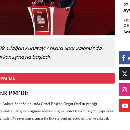
07:
Ay
21:
CHP
Se
 39. Olağan Kurultayı Ankara Spor Salonu'nda
ğı konuşmayla başladı.
 PM’DE
ER PM’DE
yı Ankara Spor Salonu'nda Genel Başkan Özgür Özel'in yaptığı
oylandığı ilk gün programı sonrası bugün Genel Başkan seçimi yapılacak
erinde PM sayısının artması ile lisyete yeni girecek isimler ve çıkacak