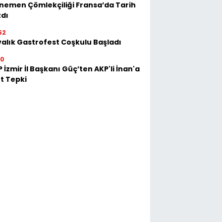
emen Çömlekçiliği Fransa’da Tarih
zdı
52
alık Gastrofest Coşkulu Başladı
30
 İzmir İl Başkanı Güç’ten AKP'li İnan'a
t Tepki