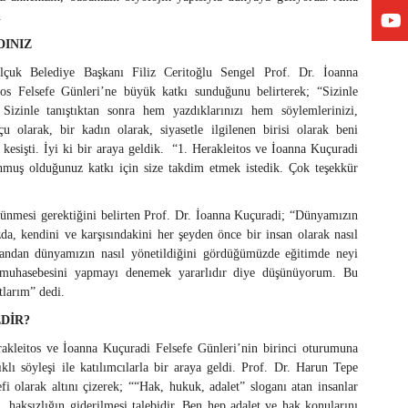
.
DINIZ
elçuk Belediye Başkanı Filiz Ceritoğlu Sengel Prof. Dr. İoanna
os Felsefe Günleri’ne büyük katkı sunduğunu belirterek; “Sizinle
Sizinle tanıştıktan sonra hem yazdıklarınızı hem söylemlerinizi,
çu olarak, bir kadın olarak, siyasetle ilgilenen birisi olarak beni
z kesişti. İyi ki bir araya geldik. “1. Herakleitos ve İoanna Kuçuradi
nmuş olduğunuz katkı için size takdim etmek istedik. Çok teşekkür
örünmesi gerektiğini belirten Prof. Dr. İoanna Kuçuradi; “Dünyamızın
zda, kendini ve karşısındakini her şeyden önce bir insan olarak nasıl
ndan dünyamızın nasıl yönetildiğini gördüğümüzde eğitimde neyi
r muhasebesini yapmayı denemek yararlıdır diye düşünüyorum. Bu
larım” dedi.
DİR?
kleitos ve İoanna Kuçuradi Felsefe Günleri’nin birinci oturumuna
ı söyleşi ile katılımcılarla bir araya geldi. Prof. Dr. Harun Tepe
fi olarak altını çizerek; ““Hak, hukuk, adalet” sloganı atan insanlar
i, haksızlığın giderilmesi talebidir. Ben hep adalet ve hak konularını