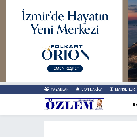
YAZARLAR
SON DAKİKA
MANŞETLER
K