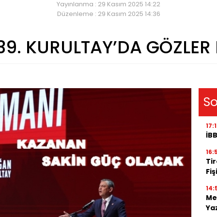
Yayınlanma : 29 Kasım 2025 14:22
Düzenleme : 29 Kasım 2025 14:36
39. KURULTAY’DA GÖZLER
So
17:
İBB
16:
Tir
Fiş
14:
Me
Ya