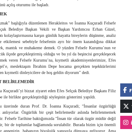
ünü açılış oturumu ile başladı.
MEK
mak” başlığıyla düzenlenen Herakleitos ve İoanna Kuçuradi Felsefe
lçuk Belediye Başkan Vekili ve Başkan Yardımcısı Erhan Güzel,
atı kolaylaştırmasına karşın günlük hayatta bireylerin düşünme, analiz
etkilemesi sebebiyle felsefenin ayrı bir önem kazandığına dikkat
demek, mantık ve muhakeme demek. O yüzden Felsefe Kurumu’nun ve
ük ilçede gerçekleştirmiş olduğu ve bu yıl da beşincisi gerçekleşecek
 emek veren Felsefe Kurumu’na, kıymetli akademisyenlerimize, Efes
gel’e, meslektaşım İbrahim Depe hocama gerçekten teşekkürlerimi
n kıymetli dinleyicilere de hoş geldin diyorum” dedi.
T BELİRLEMEDİR
F
a Kuçuradi’yi bizzat ziyaret eden Efes Selçuk Belediye Başkanı Filiz
le birlikte gerçekleştirdiği söyleşinin gösterimi yapıldı.
mı üzerinde duran Prof. Dr. İoanna Kuçuradi; “İnsanlar özgürlüğü
 anlıyorlar. Özgürlük bir çeşit belirlemedir aslında belirlenmemek
ir. Felsefe Tarihine baktığımızda “İnsan tür olarak özgür müdür değil
r, bir de toplumlar bağlamında sorulabilir. Burada bizim için önemli
 Biz annenizin, babanızın biyolojik yapısıyla dünyaya geliyoruz. Ama