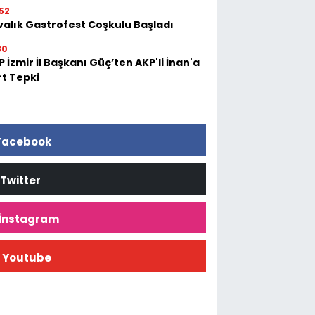
52
valık Gastrofest Coşkulu Başladı
30
 İzmir İl Başkanı Güç’ten AKP'li İnan'a
rt Tepki
Facebook
Twitter
İnstagram
Youtube