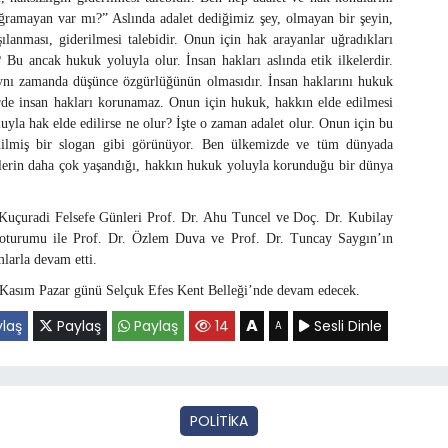
 uğramayan var mı?” Aslında adalet dediğimiz şey, olmayan bir şeyin,
şılanması, giderilmesi talebidir. Onun için hak arayanlar uğradıkları
r? Bu ancak hukuk yoluyla olur. İnsan hakları aslında etik ilkelerdir.
ynı zamanda düşünce özgürlüğünün olmasıdır. İnsan haklarını hukuk
de insan hakları korunamaz. Onun için hukuk, hakkın elde edilmesi
uyla hak elde edilirse ne olur? İşte o zaman adalet olur. Onun için bu
dilmiş bir slogan gibi görünüyor. Ben ülkemizde ve tüm dünyada
üklerin daha çok yaşandığı, hakkın hukuk yoluyla korunduğu bir dünya
 Kuçuradi Felsefe Günleri Prof. Dr. Ahu Tuncel ve Doç. Dr. Kubilay
oturumu ile Prof. Dr. Özlem Duva ve Prof. Dr. Tuncay Saygın’ın
mlarla devam etti.
0 Kasım Pazar günü Selçuk Efes Kent Belleği’nde devam edecek.
A
laş
Paylaş
Paylaş
14
Sesli Dinle
A
POLİTİKA