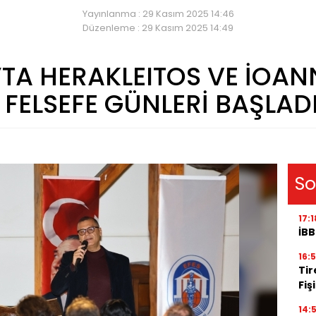
Yayınlanma : 29 Kasım 2025 14:46
Düzenleme : 29 Kasım 2025 14:49
’TA HERAKLEITOS VE İOA
FELSEFE GÜNLERİ BAŞLAD
So
17:1
İBB
16:
Tir
Fiş
14: