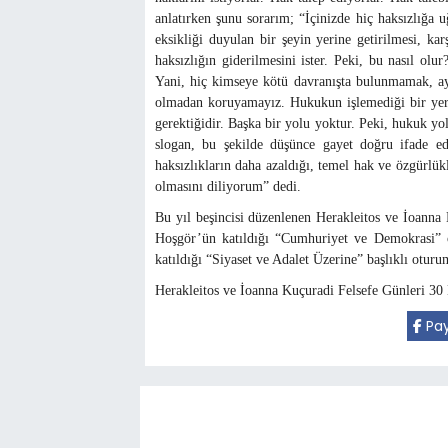
anlatırken şunu sorarım; “İçinizde hiç haksızlığa
eksikliği duyulan bir şeyin yerine getirilmesi, kar
haksızlığın giderilmesini ister. Peki, bu nasıl olu
Yani, hiç kimseye kötü davranışta bulunmamak, a
olmadan koruyamayız. Hukukun işlemediği bir yer
gerektiğidir. Başka bir yolu yoktur. Peki, hukuk yol
slogan, bu şekilde düşünce gayet doğru ifade e
haksızlıkların daha azaldığı, temel hak ve özgürl
olmasını diliyorum” dedi.
Bu yıl beşincisi düzenlenen Herakleitos ve İoanna
Hoşgör’ün katıldığı “Cumhuriyet ve Demokrasi” 
katıldığı “Siyaset ve Adalet Üzerine” başlıklı oturu
Herakleitos ve İoanna Kuçuradi Felsefe Günleri 3
Pay