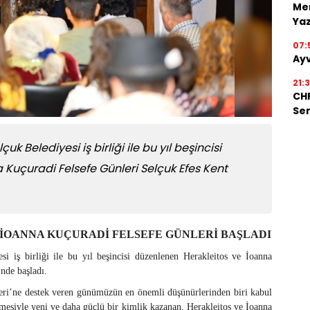
Men
Ya
07:
Ayv
21:
CHP
Ser
k Belediyesi iş birliği ile bu yıl beşincisi
 Kuçuradi Felsefe Günleri Selçuk Efes Kent
 İOANNA KUÇURADİ FELSEFE GÜNLERİ BAŞLADI
 iş birliği ile bu yıl beşincisi düzenlenen Herakleitos ve İoanna
nde başladı.
eri’ne destek veren günümüzün en önemli düşünürlerinden biri kabul
mesiyle yeni ve daha güçlü bir kimlik kazanan, Herakleitos ve İoanna