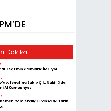
 PM’DE
n Dakika
18
: Süreç Emin adımlarla İlerliyor
50
e'de, Esnafına Sahip Çık, Nakit Öde,
ini Al Kampanyası
55
nemen Çömlekçiliği Fransa’da Tarih
zdı