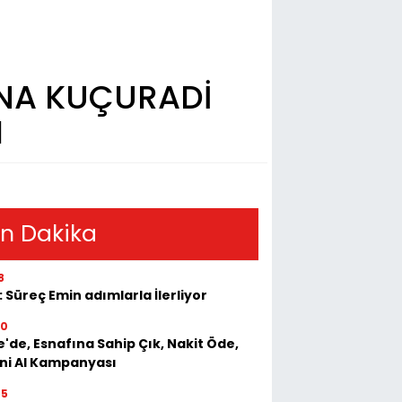
NNA KUÇURADİ
I
n Dakika
8
: Süreç Emin adımlarla İlerliyor
50
e'de, Esnafına Sahip Çık, Nakit Öde,
ini Al Kampanyası
55