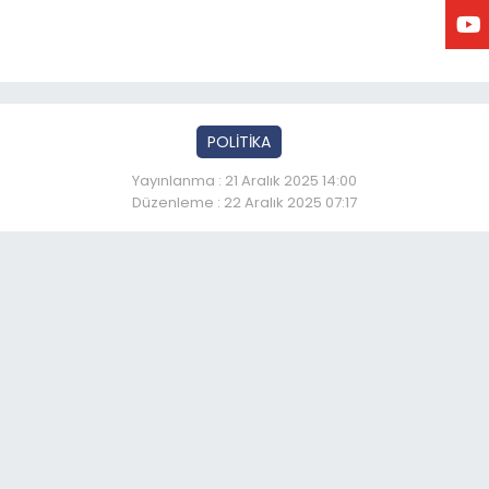
POLİTİKA
Yayınlanma : 21 Aralık 2025 14:00
Düzenleme : 22 Aralık 2025 07:17
LK DOYMAK DEĞİL BESLEN
So
17:
İBB