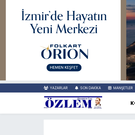
YAZARLAR
SON DAKİKA
MANŞETLER
K