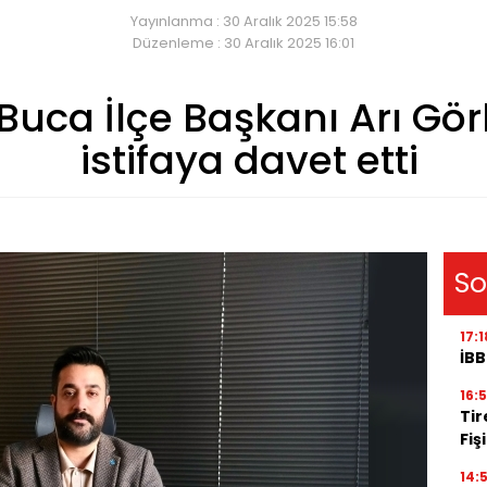
Yayınlanma : 30 Aralık 2025 15:58
Düzenleme : 30 Aralık 2025 16:01
 Buca İlçe Başkanı Arı G
istifaya davet etti
So
17:1
İBB
16:
Tir
Fiş
14: