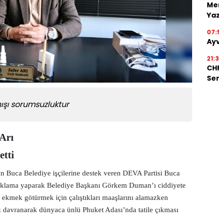
Men
Ya
07:
Ayv
21:
CHP
Ser
şı sorumsuzluktur
Arı
etti
n Buca Belediye işçilerine destek veren DEVA Partisi Buca
r açıklama yaparak Belediye Başkanı Görkem Duman’ı ciddiyete
ma ekmek götürmek için çalıştıkları maaşlarını alamazken
avranarak dünyaca ünlü Phuket Adası’nda tatile çıkması