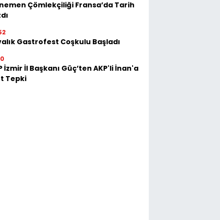
emen Çömlekçiliği Fransa’da Tarih
zdı
52
alık Gastrofest Coşkulu Başladı
30
 İzmir İl Başkanı Güç’ten AKP'li İnan'a
t Tepki