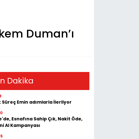
örkem Duman’ı
n Dakika
8
: Süreç Emin adımlarla İlerliyor
50
e'de, Esnafına Sahip Çık, Nakit Öde,
ini Al Kampanyası
55