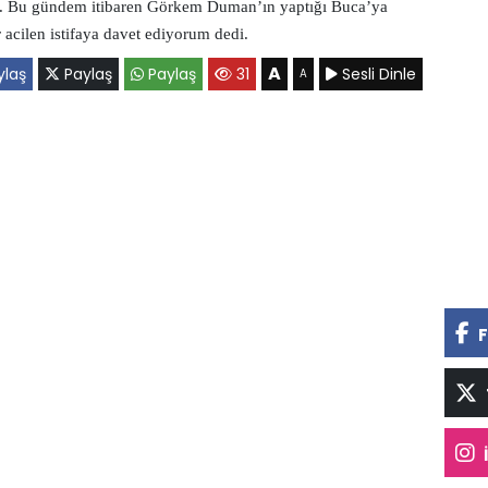
dir. Bu gündem itibaren Görkem Duman’ın yaptığı Buca’ya
 acilen istifaya davet ediyorum dedi.
A
laş
Paylaş
Paylaş
31
Sesli Dinle
A
F