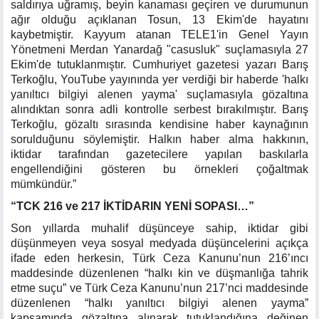
saldırıya uğramış, beyin kanaması geçiren ve durumunun
ağır olduğu açıklanan Tosun, 13 Ekim'de hayatını
kaybetmiştir. Kayyum atanan TELE1'in Genel Yayın
Yönetmeni Merdan Yanardağ "casusluk" suçlamasıyla 27
Ekim'de tutuklanmıştır. Cumhuriyet gazetesi yazarı Barış
Terkoğlu, YouTube yayınında yer verdiği bir haberde 'halkı
yanıltıcı bilgiyi alenen yayma' suçlamasıyla gözaltına
alındıktan sonra adli kontrolle serbest bırakılmıştır. Barış
Terkoğlu, gözaltı sırasında kendisine haber kaynağının
sorulduğunu söylemiştir. Halkın haber alma hakkının,
iktidar tarafından gazetecilere yapılan baskılarla
engellendiğini gösteren bu örnekleri çoğaltmak
mümkündür.”
“TCK 216 ve 217 İKTİDARIN YENİ SOPASI…”
Son yıllarda muhalif düşünceye sahip, iktidar gibi
düşünmeyen veya sosyal medyada düşüncelerini açıkça
ifade eden herkesin, Türk Ceza Kanunu’nun 216’ıncı
maddesinde düzenlenen “halkı kin ve düşmanlığa tahrik
etme suçu” ve Türk Ceza Kanunu’nun 217’nci maddesinde
düzenlenen “halkı yanıltıcı bilgiyi alenen yayma”
kapsamında gözaltına alınarak tutuklandığına değinen