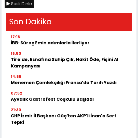
Sesli Dinle
Son Dakika
17:18
İBB: Süreç Emin adımlarla İlerliyor
16:50
Tire'de, Esnafına Sahip Çık, Nakit Öde, Fişini Al
Kampanyası
14:55
Menemen Çömlekçiliği Fransa’da Tarih Yazdı
07:52
Ayvalık Gastrofest Coşkulu Başladı
21:30
CHP İzmir İl Başkanı Güç’ten AKP'li İnan'a Sert
Tepki