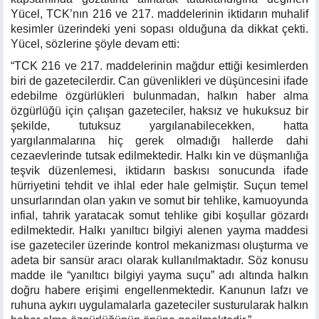
Yücel, TCK’nın 216 ve 217. maddelerinin iktidarın muhalif
kesimler üzerindeki yeni sopası olduğuna da dikkat çekti.
Yücel, sözlerine şöyle devam etti:
“TCK 216 ve 217. maddelerinin mağdur ettiği kesimlerden
biri de gazetecilerdir. Can güvenlikleri ve düşüncesini ifade
edebilme özgürlükleri bulunmadan, halkın haber alma
özgürlüğü için çalışan gazeteciler, haksız ve hukuksuz bir
şekilde, tutuksuz yargılanabilecekken, hatta
yargılanmalarına hiç gerek olmadığı hallerde dahi
cezaevlerinde tutsak edilmektedir. Halkı kin ve düşmanlığa
teşvik düzenlemesi, iktidarın baskısı sonucunda ifade
hürriyetini tehdit ve ihlal eder hale gelmiştir. Suçun temel
unsurlarından olan yakın ve somut bir tehlike, kamuoyunda
infial, tahrik yaratacak somut tehlike gibi koşullar gözardı
edilmektedir. Halkı yanıltıcı bilgiyi alenen yayma maddesi
ise gazeteciler üzerinde kontrol mekanizması oluşturma ve
adeta bir sansür aracı olarak kullanılmaktadır. Söz konusu
madde ile “yanıltıcı bilgiyi yayma suçu” adı altında halkın
doğru habere erişimi engellenmektedir. Kanunun lafzı ve
ruhuna aykırı uygulamalarla gazeteciler susturularak halkın