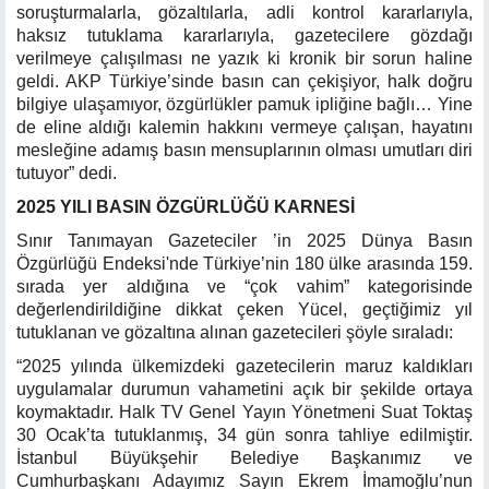
soruşturmalarla, gözaltılarla, adli kontrol kararlarıyla,
haksız tutuklama kararlarıyla, gazetecilere gözdağı
verilmeye çalışılması ne yazık ki kronik bir sorun haline
geldi. AKP Türkiye’sinde basın can çekişiyor, halk doğru
bilgiye ulaşamıyor, özgürlükler pamuk ipliğine bağlı… Yine
de eline aldığı kalemin hakkını vermeye çalışan, hayatını
mesleğine adamış basın mensuplarının olması umutları diri
tutuyor” dedi.
2025 YILI BASIN ÖZGÜRLÜĞÜ KARNESİ
Sınır Tanımayan Gazeteciler ’in 2025 Dünya Basın
Özgürlüğü Endeksi'nde Türkiye’nin 180 ülke arasında 159.
sırada yer aldığına ve “çok vahim” kategorisinde
değerlendirildiğine dikkat çeken Yücel, geçtiğimiz yıl
tutuklanan ve gözaltına alınan gazetecileri şöyle sıraladı:
“2025 yılında ülkemizdeki gazetecilerin maruz kaldıkları
uygulamalar durumun vahametini açık bir şekilde ortaya
koymaktadır. Halk TV Genel Yayın Yönetmeni Suat Toktaş
30 Ocak’ta tutuklanmış, 34 gün sonra tahliye edilmiştir.
İstanbul Büyükşehir Belediye Başkanımız ve
Cumhurbaşkanı Adayımız Sayın Ekrem İmamoğlu’nun