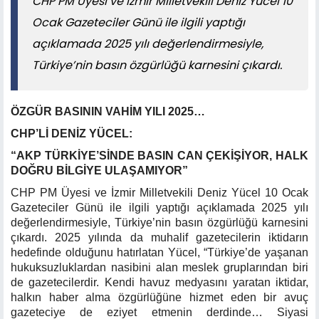
CHP PM Üyesi ve İzmir Milletvekili Deniz Yücel 10
Ocak Gazeteciler Günü ile ilgili yaptığı
açıklamada 2025 yılı değerlendirmesiyle,
Türkiye’nin basın özgürlüğü karnesini çıkardı.
ÖZGÜR BASININ VAHİM YILI 2025…
CHP’Lİ DENİZ YÜCEL:
“AKP TÜRKİYE’SİNDE BASIN CAN ÇEKİŞİYOR, HALK
DOĞRU BİLGİYE ULAŞAMIYOR”
CHP PM Üyesi ve İzmir Milletvekili Deniz Yücel 10 Ocak
Gazeteciler Günü ile ilgili yaptığı açıklamada 2025 yılı
değerlendirmesiyle, Türkiye’nin basın özgürlüğü karnesini
çıkardı. 2025 yılında da muhalif gazetecilerin iktidarın
hedefinde olduğunu hatırlatan Yücel, “Türkiye’de yaşanan
hukuksuzluklardan nasibini alan meslek gruplarından biri
de gazetecilerdir. Kendi havuz medyasını yaratan iktidar,
halkın haber alma özgürlüğüne hizmet eden bir avuç
gazeteciye de eziyet etmenin derdinde… Siyasi