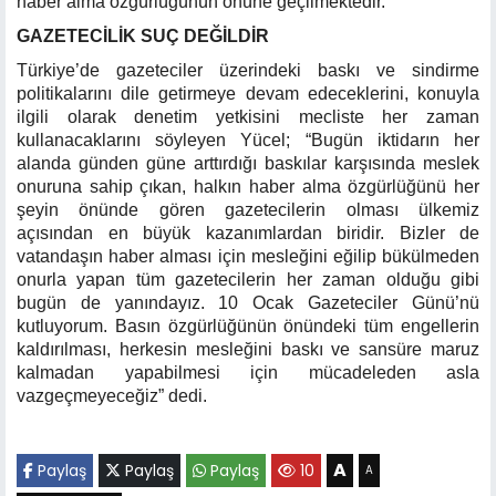
haber alma özgürlüğünün önüne geçilmektedir.”
GAZETECİLİK SUÇ DEĞİLDİR
Türkiye’de gazeteciler üzerindeki baskı ve sindirme
politikalarını dile getirmeye devam edeceklerini, konuyla
ilgili olarak denetim yetkisini mecliste her zaman
kullanacaklarını söyleyen Yücel; “Bugün iktidarın her
alanda günden güne arttırdığı baskılar karşısında meslek
onuruna sahip çıkan, halkın haber alma özgürlüğünü her
şeyin önünde gören gazetecilerin olması ülkemiz
açısından en büyük kazanımlardan biridir. Bizler de
vatandaşın haber alması için mesleğini eğilip bükülmeden
onurla yapan tüm gazetecilerin her zaman olduğu gibi
bugün de yanındayız. 10 Ocak Gazeteciler Günü’nü
kutluyorum. Basın özgürlüğünün önündeki tüm engellerin
kaldırılması, herkesin mesleğini baskı ve sansüre maruz
kalmadan yapabilmesi için mücadeleden asla
vazgeçmeyeceğiz” dedi.
A
Paylaş
Paylaş
Paylaş
10
A