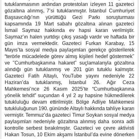
tutuklanmasının ardından protestoları izleyen 11 gazeteci
gözaltına alınmış, 7’si tutuklanmıştır. İstanbul Cumhuriyet
Başsavcılığı’nın yürüttüğü Gezi Parkı soruşturması
kapsamında 19 Mart sabahı gözaltına alınan gazeteci
İsmail Saymaz hakkında ev hapsi kararı verilmiştir.
Saymaz’ın halen yurtdışı çıkış yasağı vardır ve haftada bir
gün imza vermektedir. Gazeteci Furkan Karabay, 15
Mayıs’ta sosyal medya paylaşımları gerekçe gösterilerek
“terörle mücadelede görev almış kişileri hedef göstermek"
ve "Cumhurbaşkanına hakaret" suçlamalarıyla gözaltına
alındığı gün tutuklanmış ve 201 gün tutuklu kalmıştır.
Gazeteci Fatih Altaylı, YouTube yayını nedeniyle 22
Haziran’da tutuklanmış, İstanbul 26. Ağır Ceza
Mahkemesi’nce 26 Kasım 2025’te “Cumhurbaşkanına
yönelik tehdit” suçundan 4 yıl 2 ay hapsine hükmedilerek
tutukluluğu devam ettirilmiştir. Bölge Adliye Mahkemesi
tutukluluğunun 190. gününde Altaylı hakkında tahliye kararı
vermiştir. Temmuz’da gazeteci Timur Soykan sosyal medya
paylaşımları nedeniyle gözaltına alınmış daha sonra adli
kontrolle serbest bırakılmıştır. Gazeteci ve çevre aktivisti
Hakan Tosun, 10 Ekim akşamı İstanbul’da evine dönerken