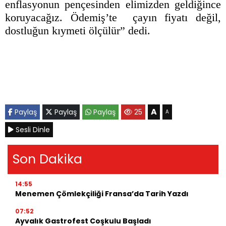
enflasyonun pençesinden elimizden geldiğince
koruyacağız. Ödemiş’te çayın fiyatı değil,
dostluğun kıymeti ölçülür” dedi.
A
Paylaş
Paylaş
Paylaş
25
A
Sesli Dinle
Son Dakika
14:55
Menemen Çömlekçiliği Fransa’da Tarih Yazdı
07:52
Ayvalık Gastrofest Coşkulu Başladı