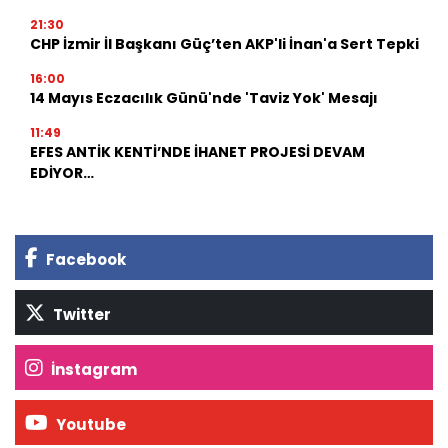
21:30
CHP İzmir İl Başkanı Güç’ten AKP'li İnan'a Sert Tepki
16:00
14 Mayıs Eczacılık Günü'nde 'Taviz Yok' Mesajı
11:49
EFES ANTİK KENTİ’NDE İHANET PROJESİ DEVAM
EDİYOR…
Facebook
Twitter
İnstagram
Youtube