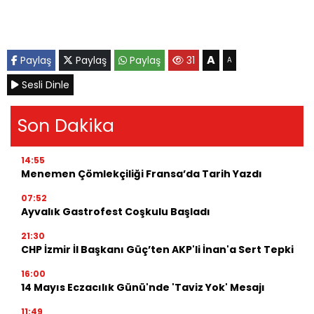
A
Paylaş
Paylaş
Paylaş
31
A
Sesli Dinle
Son Dakika
14:55
Menemen Çömlekçiliği Fransa’da Tarih Yazdı
07:52
Ayvalık Gastrofest Coşkulu Başladı
21:30
CHP İzmir İl Başkanı Güç’ten AKP'li İnan'a Sert Tepki
16:00
14 Mayıs Eczacılık Günü'nde 'Taviz Yok' Mesajı
11:49