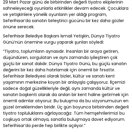
29 Mart Pazar günü de birbirinden değerli tiyatro ekiplerinin
sahneleyeceği oyunlarla etkinlikler devam edecek. Çocuklara
ve yetişkinlere yönelik oyunların yer aldığı program,
Seferihisar’da sanatın birleştirici gücünü bir kez daha gözler
önüne serecek.
Seferihisar Belediye Başkanı İsmail Yetişkin, Dünya Tiyatro
Günü’nün önemine vurgu yaparak şunları söyledi:
“Tiyatro, toplumların aynasıdır. İnsanları bir araya getiren,
düşündüren, sorgulatan ve aynı zamanda iyileştiren çok
güçlü bir sanat dalıdır. Dünya Tiyatro Günü, bu güçlü sanatın
değerini bir kez daha hatırlamak için önemli bir fırsattır.
Seferihisar Belediyesi olarak bizler, kültür ve sanatı kent
yaşamının merkezine koyan bir anlayışla çalışıyoruz. İlçemizi
sadece doğal güzellikleriyle değil, aynı zamanda kültür ve
sanatın başkenti olarak da anılan bir kent haline getirmek için
önemli adımlar atıyoruz. Bu buluşma da bu vizyonumuzun en
güzel örneklerinden biridir. Üç gün boyunca birbirinden değerli
tiyatro topluluklarını ağırlayacağız. Tüm hemşehrilerimizi bu
coşkuya ortak olmaya, sanatla buluşmaya davet ediyorum.
Seferihisar’da perde hep birlikte açılıyor.”