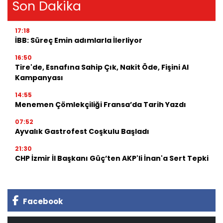
Son Dakika
17:18
İBB: Süreç Emin adımlarla İlerliyor
16:50
Tire'de, Esnafına Sahip Çık, Nakit Öde, Fişini Al
Kampanyası
14:55
Menemen Çömlekçiliği Fransa’da Tarih Yazdı
07:52
Ayvalık Gastrofest Coşkulu Başladı
21:30
CHP İzmir İl Başkanı Güç’ten AKP'li İnan'a Sert Tepki
Facebook