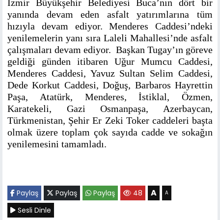
İzmir Büyükşehir Belediyesi Buca’nın dört bir
yanında devam eden asfalt yatırımlarına tüm
hızıyla devam ediyor. Menderes Caddesi’ndeki
yenilemelerin yanı sıra Laleli Mahallesi’nde asfalt
çalışmaları devam ediyor. Başkan Tugay’ın göreve
geldiği günden itibaren Uğur Mumcu Caddesi,
Menderes Caddesi, Yavuz Sultan Selim Caddesi,
Dede Korkut Caddesi, Doğuş, Barbaros Hayrettin
Paşa, Atatürk, Menderes, İstiklal, Özmen,
Karatekeli, Gazi Osmanpaşa, Azerbaycan,
Türkmenistan, Şehir Er Zeki Toker caddeleri başta
olmak üzere toplam çok sayıda cadde ve sokağın
yenilemesini tamamladı.
A
Paylaş
Paylaş
Paylaş
48
A
Sesli Dinle