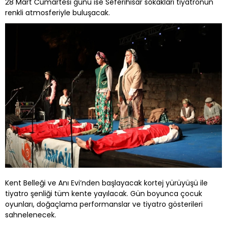
28 Mart Cumartesi günü ise Seferihisar sokakları tiyatronun
renkli atmosferiyle buluşacak.
Kent Belleği ve Anı Evi’nden başlayacak kortej yürüyüşü ile
tiyatro şenliği tüm kente yayılacak. Gün boyunca çocuk
oyunları, doğaçlama performanslar ve tiyatro gösterileri
sahnelenecek.