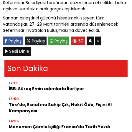
Seferihisar Belediyesi tarafından düzenlenen etkinlikler halka
açık ve ücretsiz olarak gerçekleştirilecek.
Sanatın birleştirici gücünü hissetmek isteyen tüm
vatandaşlar, 27–29 Mart tarihleri arasında düzenlenecek
Seferihisar Tiyatroları Buluşması’na davet edildi.
A
Paylaş
Paylaş
Paylaş
50
A
Sesli Dinle
Son Dakika
17:18
İBB: Süreç Emin adımlarla İlerliyor
16:50
Tire'de, Esnafına Sahip Çık, Nakit Öde, Fişini Al
Kampanyası
14:55
Menemen Çömlekçiliği Fransa’da Tarih Yazdı