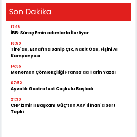
Son Dakika
17:18
İBB: Süreç Emin adımlarla İlerliyor
16:50
Tire'de, Esnafına Sahip Çık, Nakit Öde, Fişini Al
Kampanyası
14:55
Menemen Çömlekçiliği Fransa’da Tarih Yazdı
07:52
Ayvalık Gastrofest Coşkulu Başladı
21:30
CHP İzmir İl Başkanı Güç’ten AKP'li İnan'a Sert
Tepki