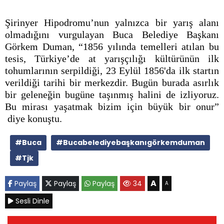
Şirinyer Hipodromu’nun yalnızca bir yarış alanı
olmadığını vurgulayan Buca Belediye Başkanı
Görkem Duman, “1856 yılında temelleri atılan bu
tesis, Türkiye’de at yarışçılığı kültürünün ilk
tohumlarının serpildiği, 23 Eylül 1856'da ilk startın
verildiği tarihi bir merkezdir. Bugün burada asırlık
bir geleneğin bugüne taşınmış halini de izliyoruz.
Bu mirası yaşatmak bizim için büyük bir onur”
diye konuştu.
#Buca
#Bucabelediyebaşkanıgörkemduman
#Tjk
A
Paylaş
Paylaş
Paylaş
34
A
Sesli Dinle