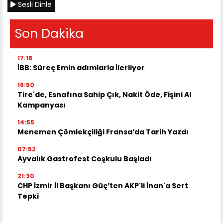
Sesli Dinle
Son Dakika
17:18
İBB: Süreç Emin adımlarla İlerliyor
16:50
Tire'de, Esnafına Sahip Çık, Nakit Öde, Fişini Al
Kampanyası
14:55
Menemen Çömlekçiliği Fransa’da Tarih Yazdı
07:52
Ayvalık Gastrofest Coşkulu Başladı
21:30
CHP İzmir İl Başkanı Güç’ten AKP'li İnan'a Sert
Tepki