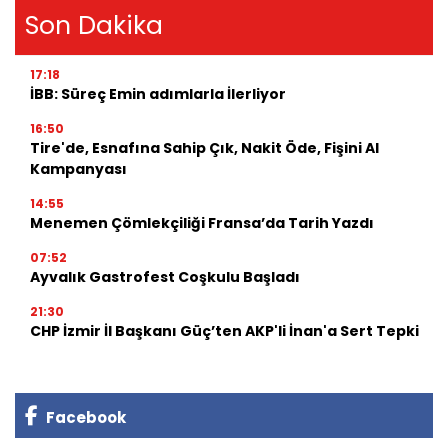
Son Dakika
17:18
İBB: Süreç Emin adımlarla İlerliyor
16:50
Tire'de, Esnafına Sahip Çık, Nakit Öde, Fişini Al
Kampanyası
14:55
Menemen Çömlekçiliği Fransa’da Tarih Yazdı
07:52
Ayvalık Gastrofest Coşkulu Başladı
21:30
CHP İzmir İl Başkanı Güç’ten AKP'li İnan'a Sert Tepki
Facebook