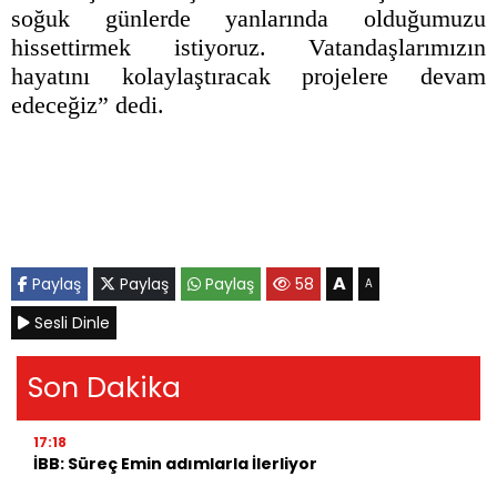
soğuk günlerde yanlarında olduğumuzu
hissettirmek istiyoruz. Vatandaşlarımızın
hayatını kolaylaştıracak projelere devam
edeceğiz” dedi.
A
Paylaş
Paylaş
Paylaş
58
A
Sesli Dinle
Son Dakika
17:18
İBB: Süreç Emin adımlarla İlerliyor