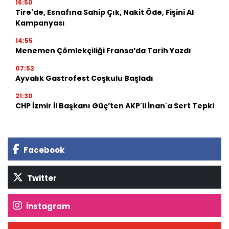
16:50
Tire'de, Esnafına Sahip Çık, Nakit Öde, Fişini Al
Kampanyası
14:55
Menemen Çömlekçiliği Fransa’da Tarih Yazdı
07:52
Ayvalık Gastrofest Coşkulu Başladı
21:30
CHP İzmir İl Başkanı Güç’ten AKP'li İnan'a Sert Tepki
Facebook
Twitter
İnstagram