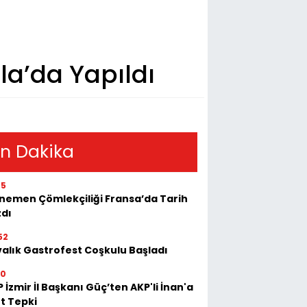
rla’da Yapıldı
n Dakika
55
emen Çömlekçiliği Fransa’da Tarih
zdı
52
alık Gastrofest Coşkulu Başladı
30
 İzmir İl Başkanı Güç’ten AKP'li İnan'a
t Tepki