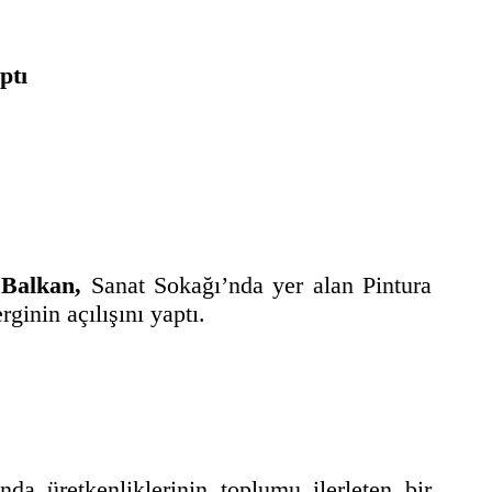
ptı
 Balkan,
Sanat Sokağı’nda yer alan Pintura
ginin açılışını yaptı.
nda üretkenliklerinin toplumu ilerleten bir