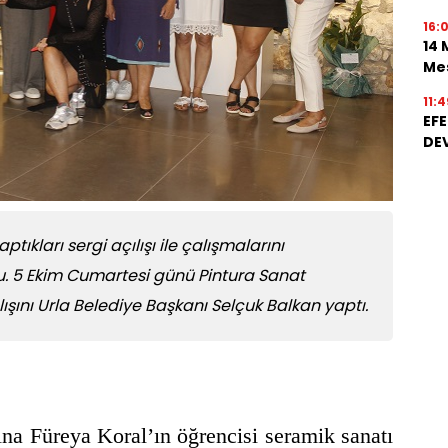
16:
14 
Mes
11:4
EFE
DE
tıkları sergi açılışı ile çalışmalarını
u. 5 Ekim Cumartesi günü Pintura Sanat
ışını Urla Belediye Başkanı Selçuk Balkan yaptı.
şına Füreya Koral’ın öğrencisi seramik sanatı