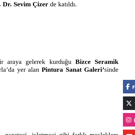
. Dr. Sevim Çizer
de katıldı.
bir araya gelerek kurduğu
Bizce Seramik
rla’da yer alan
Pintura Sanat Galeri’
sinde
F
gazeteci, işletmeci gibi farklı mesleklere