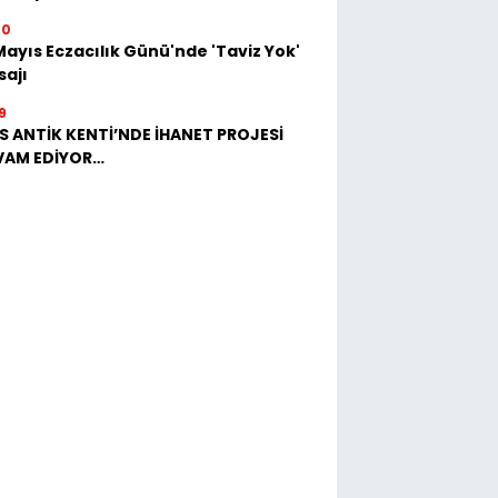
00
Mayıs Eczacılık Günü'nde 'Taviz Yok'
ajı
9
S ANTİK KENTİ’NDE İHANET PROJESİ
VAM EDİYOR…