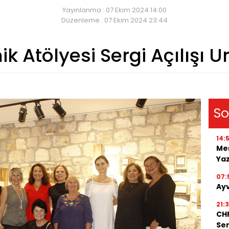
Yayınlanma : 07 Ekim 2024 14:00
Düzenleme : 07 Ekim 2024 23:44
k Atölyesi Sergi Açılışı U
So
14:
Men
Ya
07:
Ayv
21:
CHP
Ser