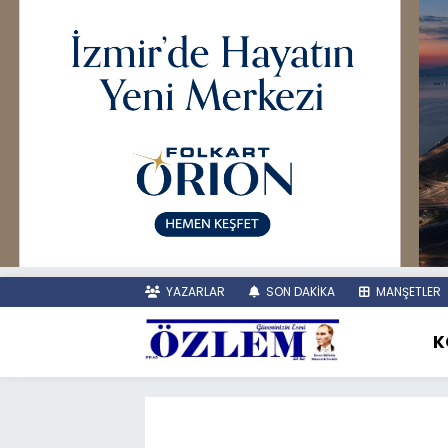
YAZARLAR
SON DAKİKA
MANŞETLER
K