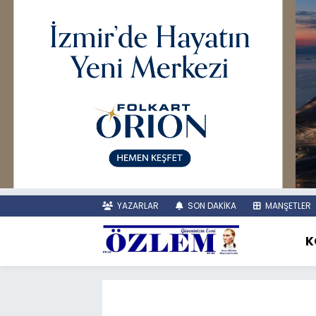
YAZARLAR
SON DAKİKA
MANŞETLER
K