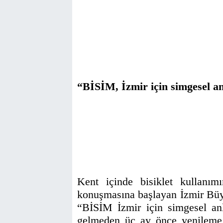
“BİSİM, İzmir için simgesel a
Kent içinde bisiklet kullanımı
konuşmasına başlayan İzmir Büy
“BİSİM İzmir için simgesel a
gelmeden üç ay önce yenileme i