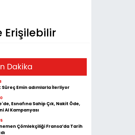
Erişilebilir
n Dakika
8
: Süreç Emin adımlarla İlerliyor
50
e'de, Esnafına Sahip Çık, Nakit Öde,
ini Al Kampanyası
55
emen Çömlekçiliği Fransa’da Tarih
zdı