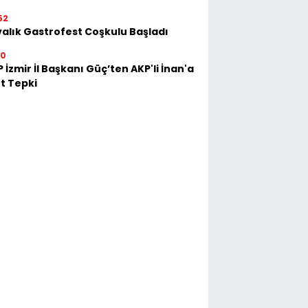
52
alık Gastrofest Coşkulu Başladı
30
 İzmir İl Başkanı Güç’ten AKP'li İnan'a
t Tepki