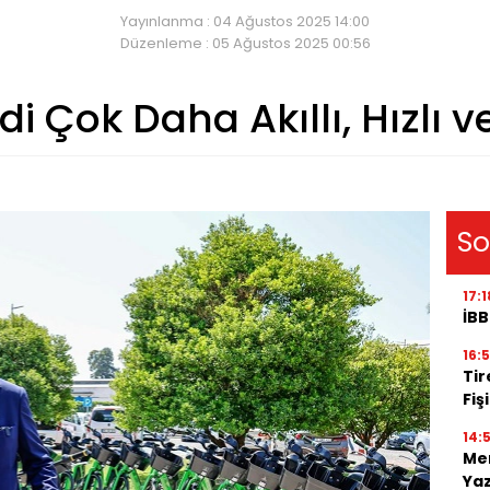
Yayınlanma : 04 Ağustos 2025 14:00
Düzenleme : 05 Ağustos 2025 00:56
i Çok Daha Akıllı, Hızlı ve 
So
17:1
İBB
16:
Tir
Fiş
14:
Men
Ya