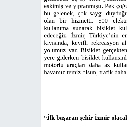
eskimiş ve yıpranmıştı. Pek çoğ
bu gelenek, çok saygı duyduğun
olan bir hizmetti. 500 elektri
kullanıma sunarak bisiklet ku
edeceğiz. İzmir, Türkiye’nin en
kıyısında, keyifli rekreasyon a
yolumuz var. Bisiklet gerçekten 
yere giderken bisiklet kullansınl
motorlu araçları daha az kull
havamız temiz olsun, trafik daha
“İlk başaran şehir İzmir olaca