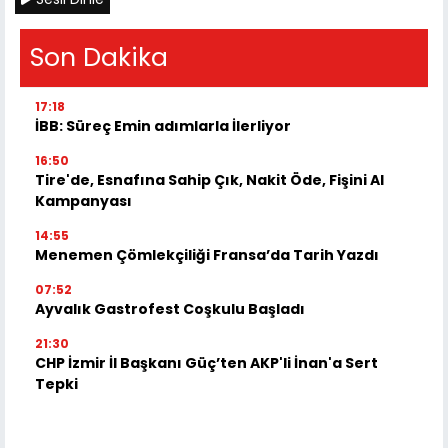
Son Dakika
17:18
İBB: Süreç Emin adımlarla İlerliyor
16:50
Tire'de, Esnafına Sahip Çık, Nakit Öde, Fişini Al
Kampanyası
14:55
Menemen Çömlekçiliği Fransa’da Tarih Yazdı
07:52
Ayvalık Gastrofest Coşkulu Başladı
21:30
CHP İzmir İl Başkanı Güç’ten AKP'li İnan'a Sert
Tepki