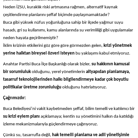
Neden İZSU, kuraklık riski artmasına rağmen, alternatif kaynak
çeşitlendirme planlarını şeffaf biçimde paylaşmamaktadır?
Buca gibi yüksek nüfus yoğunluğuna sahip bir ilçede yağmur suyu
hasadı, gri su kullanımı, kamu alanlarında su verimliliği gibi uygulamalar
neden hayata geçirilmemiştir?
İklim krizinin etkilerini göz göre göre görmezden gelen,
krizi yönetmek
yerine halktan bireysel özveri isteyen
bu yaklaşımı kabul etmiyoruz.
Anahtar Partisi Buca İlçe Başkanlığı olarak bizler,
su hakkının kamusal
bir sorumluluk
olduğunu, yerel yönetimlerin
altyapıdan planlamaya,
tasarruf teknolojilerinden halkı bilgilendirmeye kadar çok boyutlu
politikalar üretme zorunluluğu
olduğunu hatırlatıyoruz.
Çağrımızdır:
Buca Belediyesi’ni vakit kaybetmeden şeffaf, bilim temelli ve katılımcı bir
su krizi eylem planı
açıklamaya; kentin su yönetimini halkın da katıldığı
izleme mekanizmalarıyla güçlendirmeye çağırıyoruz.
Çünkü su, tasarrufla değil,
hak temelli planlama ve adil yönetişimle