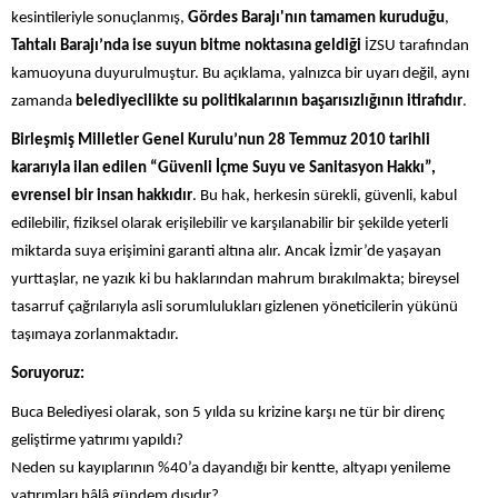
kesintileriyle sonuçlanmış,
Gördes Barajı'nın tamamen kuruduğu
,
Tahtalı Barajı’nda ise suyun bitme noktasına geldiği
İZSU tarafından
kamuoyuna duyurulmuştur. Bu açıklama, yalnızca bir uyarı değil, aynı
zamanda
belediyecilikte su politikalarının başarısızlığının itirafıdır
.
Birleşmiş Milletler Genel Kurulu’nun 28 Temmuz 2010 tarihli
kararıyla ilan edilen “Güvenli İçme Suyu ve Sanitasyon Hakkı”,
evrensel bir insan hakkıdır
. Bu hak, herkesin sürekli, güvenli, kabul
edilebilir, fiziksel olarak erişilebilir ve karşılanabilir bir şekilde yeterli
miktarda suya erişimini garanti altına alır. Ancak İzmir’de yaşayan
yurttaşlar, ne yazık ki bu haklarından mahrum bırakılmakta; bireysel
tasarruf çağrılarıyla asli sorumlulukları gizlenen yöneticilerin yükünü
taşımaya zorlanmaktadır.
Soruyoruz:
Buca Belediyesi olarak, son 5 yılda su krizine karşı ne tür bir direnç
geliştirme yatırımı yapıldı?
Neden su kayıplarının %40’a dayandığı bir kentte, altyapı yenileme
yatırımları hâlâ gündem dışıdır?