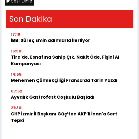
Sesli Dinle
Son Dakika
17:18
İBB: Süreç Emin adımlarla İlerliyor
16:50
Tire'de, Esnafına Sahip Çık, Nakit Öde, Fişini Al
Kampanyası
14:55
Menemen Çömlekçiliği Fransa’da Tarih Yazdı
07:52
Ayvalık Gastrofest Coşkulu Başladı
21:30
CHP İzmir İl Başkanı Güç’ten AKP'li İnan'a Sert
Tepki