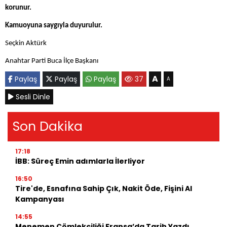
korunur.
Kamuoyuna saygıyla duyurulur.
Seçkin Aktürk
Anahtar Parti Buca İlçe Başkanı
A
Paylaş
Paylaş
Paylaş
37
A
Sesli Dinle
Son Dakika
17:18
İBB: Süreç Emin adımlarla İlerliyor
16:50
Tire'de, Esnafına Sahip Çık, Nakit Öde, Fişini Al
Kampanyası
14:55
Menemen Çömlekçiliği Fransa’da Tarih Yazdı