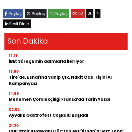
A
Paylaş
Paylaş
Paylaş
52
A
Sesli Dinle
Son Dakika
17:18
İBB: Süreç Emin adımlarla İlerliyor
16:50
Tire'de, Esnafına Sahip Çık, Nakit Öde, Fişini Al
Kampanyası
14:55
Menemen Çömlekçiliği Fransa’da Tarih Yazdı
07:52
Ayvalık Gastrofest Coşkulu Başladı
21:30
CHP İzmir İl Başkanı Güç’ten AKP'li İnan'a Sert Tepki