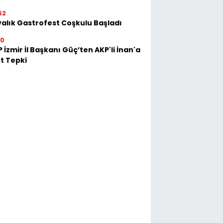
52
alık Gastrofest Coşkulu Başladı
30
 İzmir İl Başkanı Güç’ten AKP'li İnan'a
t Tepki