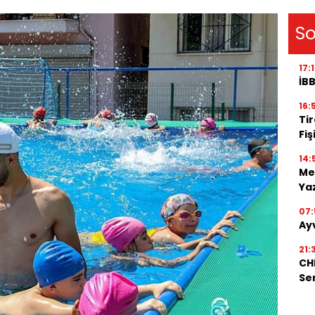
So
17:
İBB
16:
Tir
Fiş
14:
Me
Ya
07:
Ay
21:
CHP
Se