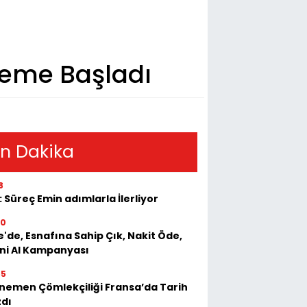
neme Başladı
n Dakika
8
: Süreç Emin adımlarla İlerliyor
50
e'de, Esnafına Sahip Çık, Nakit Öde,
ini Al Kampanyası
55
emen Çömlekçiliği Fransa’da Tarih
zdı