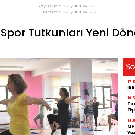
Yayınlanma : 17 Eylül 2024 10:13
Düzenleme : 17 Eylül 2024 10:17
Spor Tutkunları Yeni Dö
So
17:1
İBB
16:
Tir
Fiş
14:
Men
Ya