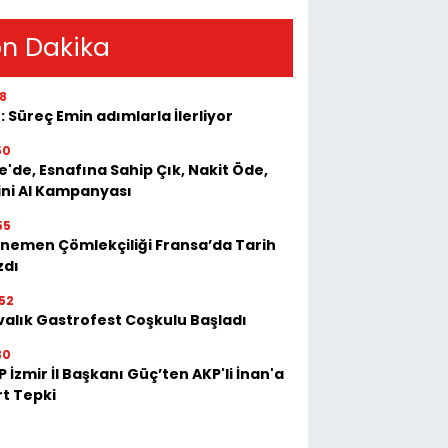
n Dakika
18
: Süreç Emin adımlarla İlerliyor
50
e'de, Esnafına Sahip Çık, Nakit Öde,
ini Al Kampanyası
55
nemen Çömlekçiliği Fransa’da Tarih
zdı
52
valık Gastrofest Coşkulu Başladı
30
 İzmir İl Başkanı Güç’ten AKP'li İnan'a
rt Tepki