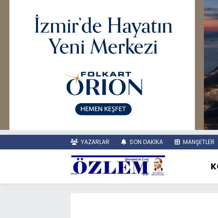
YAZARLAR
SON DAKİKA
MANŞETLER
K