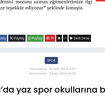
kademisi mezunu uzman eğitmenlerimize ilgi
ize teşekkür ediyoruz” şeklinde konuştu.
A
laş
Paylaş
Paylaş
111
Sesli Dinle
A
SPOR
Yayınlanma : 15 Eylül 2024 12:00
Düzenleme : 17 Eylül 2024 09:55
’da yaz spor okullarına b