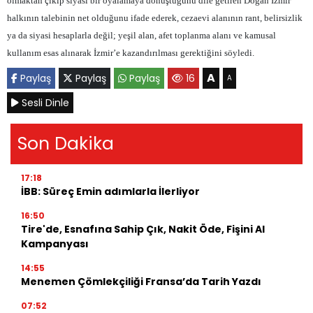
olmaktan çıkıp siyasi bir oyalamaya dönüştüğünü dile getiren Doğan
İzmir
halkının talebinin net olduğunu ifade ederek, cezaevi alanının rant, belirsizlik
ya da siyasi hesaplarla değil; yeşil alan, afet toplanma alanı ve kamusal
kullanım esas alınarak İzmir’e kazandırılması gerektiğini söyledi.
A
Paylaş
Paylaş
Paylaş
16
A
Sesli Dinle
Son Dakika
17:18
İBB: Süreç Emin adımlarla İlerliyor
16:50
Tire'de, Esnafına Sahip Çık, Nakit Öde, Fişini Al
Kampanyası
14:55
Menemen Çömlekçiliği Fransa’da Tarih Yazdı
07:52