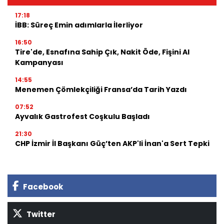
17:18
İBB: Süreç Emin adımlarla İlerliyor
16:50
Tire'de, Esnafına Sahip Çık, Nakit Öde, Fişini Al
Kampanyası
14:55
Menemen Çömlekçiliği Fransa’da Tarih Yazdı
07:52
Ayvalık Gastrofest Coşkulu Başladı
21:30
CHP İzmir İl Başkanı Güç’ten AKP'li İnan'a Sert Tepki
Facebook
Twitter