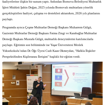
faaliyetlerine ilişkin bir sunum yaptı. Ardından Bornova Belediyesi Muhtarlık
İşleri Müdürü Şahin Doğan, 2025 yılında Bornovalı muhtarlara yönelik
gerçekleştirilen faaliyet, çalışma ve destekleri aktarırken, 2026 yılı planlarını
paylaştı.
Programda ayrıca Çeşme Muhtarlar Derneği Başkanı Muharrem Gülgü,
Gaziemir Muhtarlar Derneği Başkanı Fatma Zingi ve Karabağlar Muhtarlar
Derneği Başkanı Mustafa Gülgü, muhtarlık deneyimlerini katılımcılarla
paylaştı. Eğitimin son bölümünde ise Yaşar Üniversitesi Meslek
Yüksekokulu’ndan Dr. Öğr. Üyesi Cudi Kaan Okmeydan, “Halkla İlişkiler
Perspektifinden Kişilerarası İletişim” başlıklı bir eğitim verdi.