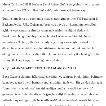
Murat Çalık ve CHP İl Başkanı Şenol Aslanoğlu’na gerçekleştirilen ziyaretin
ardından Buca İYİ Parti İlçe Başkanlığı
’
nda basın açıklaması yaptı.
Türkiye’nin derin bir ekonomik krizden geçtiğini belirten
İYİ Parti İzmir İl
Başkanı Avukat Ülkü Doğan
, nüfusun çok büyük bir kesiminin yoksulluk,
açlık ve eşik sınırının altında yaşam mücadelesi verdiğini ifade etti.
Emeklilerin bu grubu oluşturan en büyük kesimlerden biri olduğunu
vurgulayan Doğan, yıllarca alın teriyle çalışmış vatandaşların emeklilik
döneminde rahat ettirilmesinin iktidarın en temel sorumluluklarından biri
olduğunu belirterek, emekliyi ülke ekonomisi üzerinde yük olarak gören bir
zihniyetle karşı karşıya olunduğunu söyledi.
YEŞİL ALAN VE AFET TOPLANMA ALANI OLMALI
Buca Cezaevi alanının hâlâ çözülemediğini ve sahipsiz bırakıldığını belirterek
kamuoyuna net bir yol haritası sunulamadığını ifade etti. Bir yandan alan için
“burası yeşil alan olması” istenirken diğer taraftan, yeterli kaynak yok”
gerekçesi öne sürüyorlar diyen Doğan, bu çelişkili yaklaşım nedeniyle alanın
yıllardır boş kaldığını, çözüm üretilemediğini ve meselenin teknik bir sorun