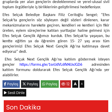
gruplarda yer alan gençlerin desteklenmesi ve yerel-ulusal sivil
toplum örgütleriyle iş birliklerinin geliştirilmesi hedefleniyor.
Efes Selçuk Belediye Başkanı Filiz Ceritoğlu Sengel; “Efes
Selçuk’ta gençlerin söz söyleyen değil sözleri dinlenen, karar
mekanizmalarını harekete geçiren, kendileri ve kentleri için fikir
üreten, eylem süreçlerine katılan yurttaşlar haline gelmesi için
Efes Selçuk Gençlik Ağımızı kurduk. Efes Selçuk’ta yaşayan, bu
kentte eğitim ya da öğrenim gören 15- 27 yaş arası tüm
gençlerimizi Efes Selçuk Next Gençlik Ağı’na katılmaya davet
ediyoruz” dedi.
Efes Selçuk Next Gençlik Ağı’na katılım göstermek isteyen
gençler
https://forms.gle/1svUdVL6fkNUxJGD6
adresinden
katılım formunu doldurarak Efes Selçuk Gençlik Ağı’nda yer
alabilirler.
A
Paylaş
Paylaş
Paylaş
12
A
Sesli Dinle
Son Dakika