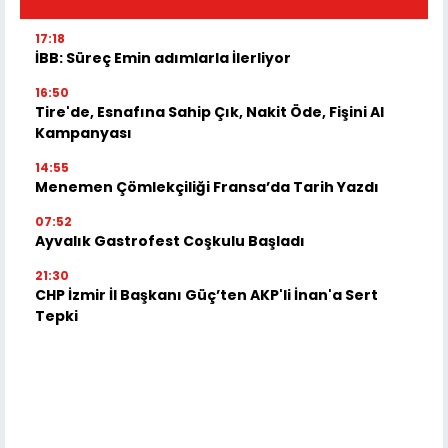
17:18
İBB: Süreç Emin adımlarla İlerliyor
16:50
Tire'de, Esnafına Sahip Çık, Nakit Öde, Fişini Al
Kampanyası
14:55
Menemen Çömlekçiliği Fransa’da Tarih Yazdı
07:52
Ayvalık Gastrofest Coşkulu Başladı
21:30
CHP İzmir İl Başkanı Güç’ten AKP'li İnan'a Sert
Tepki