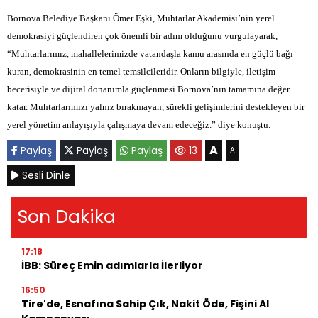
Bornova Belediye Başkanı Ömer Eşki, Muhtarlar Akademisi’nin yerel
demokrasiyi güçlendiren çok önemli bir adım olduğunu vurgulayarak,
“Muhtarlarımız, mahallelerimizde vatandaşla kamu arasında en güçlü bağı
kuran, demokrasinin en temel temsilcileridir. Onların bilgiyle, iletişim
becerisiyle ve dijital donanımla güçlenmesi Bornova’nın tamamına değer
katar. Muhtarlarımızı yalnız bırakmayan, sürekli gelişimlerini destekleyen bir
yerel yönetim anlayışıyla çalışmaya devam edeceğiz.” diye konuştu.
A
Paylaş
Paylaş
Paylaş
13
A
Sesli Dinle
Son Dakika
17:18
İBB: Süreç Emin adımlarla İlerliyor
16:50
Tire'de, Esnafına Sahip Çık, Nakit Öde, Fişini Al