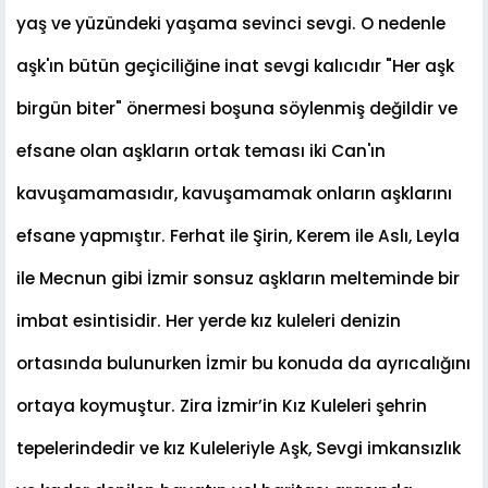
ya
ş
ve yüzündeki ya
ş
ama sevinci sevgi. O nedenle
a
ş
k'ın bütün geçicili
ğ
ine inat sevgi kalıcıdır "Her a
ş
k
birgün biter" önermesi bo
ş
una söylenmi
ş
de
ğ
ildir ve
efsane olan a
ş
kların ortak teması iki Can'ın
kavu
ş
amamasıdır, kavu
ş
amamak onların a
ş
klarını
efsane yapmı
ş
tır. Ferhat ile
Ş
irin, Kerem ile Aslı, Leyla
ile Mecnun gibi
İ
zmir sonsuz a
ş
kların melteminde bir
imbat esintisidir. Her yerde kız kuleleri denizin
ortasında bulunurken
İ
zmir bu konuda da ayrıcalı
ğ
ını
ortaya koymu
ş
tur. Zira
İ
zmir’in Kız Kuleleri
ş
ehrin
tepelerindedir ve kız Kuleleriyle A
ş
k, Sevgi imkansızlık