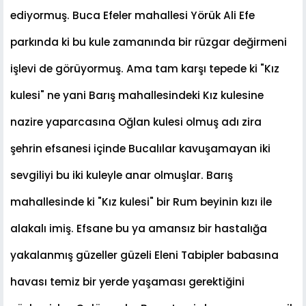
ediyormu
ş
. Buca Efeler mahallesi Yörük Ali Efe
parkında ki bu kule zamanında bir rüzgar de
ğ
irmeni
i
ş
levi de görüyormu
ş
. Ama tam kar
ş
ı tepede ki "Kız
kulesi" ne yani Barı
ş
mahallesindeki Kız kulesine
nazire yaparcasına O
ğ
lan kulesi olmu
ş
adı zira
ş
ehrin efsanesi içinde Bucalılar kavu
ş
amayan iki
sevgiliyi bu iki kuleyle anar olmu
ş
lar. Barı
ş
mahallesinde ki "Kız kulesi" bir Rum beyinin kızı ile
alakalı imi
ş
. Efsane bu ya amansız bir hastalı
ğ
a
yakalanmı
ş
güzeller güzeli Eleni Tabipler babasına
havası temiz bir yerde ya
ş
aması gerekti
ğ
ini