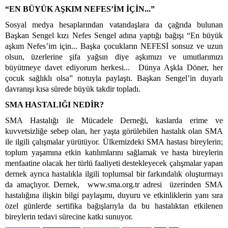
“EN BÜYÜK AŞKIM NEFES’İM İÇİN...”
Sosyal medya hesaplarından vatandaşlara da çağrıda bulunan
Başkan Sengel kızı Nefes Sengel adına yaptığı bağışı “En büyük
aşkım Nefes’im için... Başka çocukların NEFESİ sonsuz ve uzun
olsun, üzerlerine şifa yağsın diye aşkımızı ve umutlarımızı
büyütmeye davet ediyorum herkesi... Dünya Aşkla Döner, her
çocuk sağlıklı olsa” notuyla paylaştı. Başkan Sengel’in duyarlı
davranışı kısa sürede büyük takdir topladı.
SMA HASTALIĞI NEDİR?
SMA Hastalığı ile Mücadele Derneği, kaslarda erime ve
kuvvetsizliğe sebep olan, her yaşta görülebilen hastalık olan SMA
ile ilgili çalışmalar yürütüyor. Ülkemizdeki SMA hastası bireylerin;
toplum yaşamına etkin katılımlarını sağlamak ve hasta bireylerin
menfaatine olacak her türlü faaliyeti destekleyecek çalışmalar yapan
dernek ayrıca hastalıkla ilgili toplumsal bir farkındalık oluşturmayı
da amaçlıyor. Dernek, www.sma.org.tr adresi üzerinden SMA
hastalığına ilişkin bilgi paylaşımı, duyuru ve etkinliklerin yanı sıra
özel günlerde sertifika bağışlarıyla da bu hastalıktan etkilenen
bireylerin tedavi sürecine katkı sunuyor.