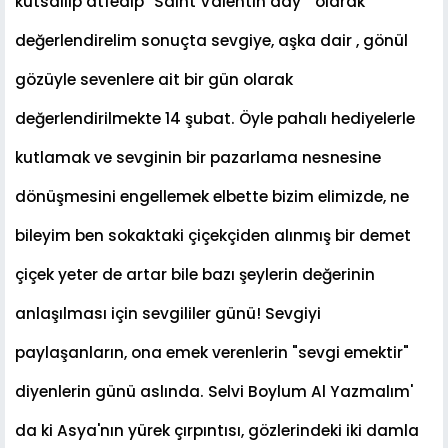
kutsallıp atfedip" Saint Valentin day " olarak
de
ğ
erlendirelim sonuçta sevgiye, a
ş
ka dair , gönül
gözüyle sevenlere ait bir gün olarak
de
ğ
erlendirilmekte 14
ş
ubat. Öyle pahalı hediyelerle
kutlamak ve sevginin bir pazarlama nesnesine
dönü
ş
mesini engellemek elbette bizim elimizde, ne
bileyim ben sokaktaki çiçekçiden alınmı
ş
bir demet
çiçek yeter de artar bile bazı
ş
eylerin de
ğ
erinin
anla
ş
ılması için sevgililer günü! Sevgiyi
payla
ş
anların, ona emek verenlerin "sevgi emektir"
diyenlerin günü aslında. Selvi Boylum Al Yazmalım'
da ki Asya'nın yürek çırpıntısı, gözlerindeki iki damla