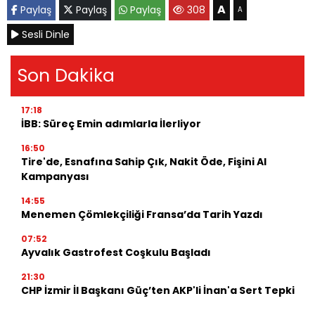
A
Paylaş
Paylaş
Paylaş
308
A
Sesli Dinle
Son Dakika
17:18
İBB: Süreç Emin adımlarla İlerliyor
16:50
Tire'de, Esnafına Sahip Çık, Nakit Öde, Fişini Al
Kampanyası
14:55
Menemen Çömlekçiliği Fransa’da Tarih Yazdı
07:52
Ayvalık Gastrofest Coşkulu Başladı
21:30
CHP İzmir İl Başkanı Güç’ten AKP'li İnan'a Sert Tepki