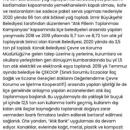
kısıtlamaları kapsamında yemekhanelerin kapalı olması, kafe
ve restoranların ise sadece paket servis yapması nedeniyle
2020 yılında 66 ton atık bitkisel yağ topladı. İzmir Büyükşehir
Belediyesi tarafından düzenlenen “Atık Pillerin Toplanması
Kampanyası” kapsamında ilçe belediyeleri arasında yapılan
yarışmada 2018 ve 2019 yıllarında 9,7 ton ve 8,72 ton atık pil
toplayarak birinci olan Konak Belediyesi, 2020 yılında da 3,5
ton pil topladı. Konak Belediyesi Çevre ve Koruma
Müdürlüğü’ne gelen talep üzerine iş yerlerine, kurumlara ve
okullara yerleştirilen geri dönüşüm kumbaralarında bu yıl 1,5
ton atık elektrikli ve elektronik eşya toplandı. 2019 yılı Temmuz
ayında belediye ile ÇEKOOP (Sınırlı Sorumlu Eczacılar İlaç
Sağlık ve Eczane Gereçleri Atıklarını Değerlendirme Çevre
Koruma ve İşletme Kooperatifi) arasında yapılan işbirliği ile de
ilçe genelinde anlaşma yapılan eczanelerden atık ilaç
toplanmaya başlandı. Bu uygulamayla da yaklaşık bir buçuk
yıl içinde 12,5 ton son kullanma tarihi geçmiş, kullanım dışı
kalan atık ilaçlar kaynağında toplanarak doğaya zarar
vermeden lisanlı firmalara teslim edilerek bertaraf edilmesi
sağlandı. Öte yandan, “Atık Bank” uygulaması da devam
ediyor. Konaklılar, evlerinde kağıt, metal, plastik ve kompozit