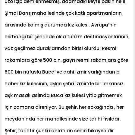
uzo içip demlenmekmi
ş
, adamdaki keyfe bakın hele.
Ş
imdi Barı
ş
mahallesinde çok katlı apartmanların
arasında kalmı
ş
durumda kız kulesi. Avrupa’nın
herhangi bir
ş
ehrinde olsa turizm destinasyonlarının
vaz geçilmez duraklarından birisi olurdu. Resmi
rakamlara göre 500 bin, gayrı resmi rakamlara göre
600 bin nüfuslu Buca' ve dahi
İ
zmir varlı
ğ
ından bi
haber kız kulesinin, a
ş
kın
ş
ehri
İ
zmir’de bir imkansız
a
ş
k masalı aslında Buca kız kulesi yitip gitmemek
için zamana direniyor. Bu
ş
ehir, her soka
ğ
ında , her
meydanında her mahallesinde size tarihi fısıldar.
Ş
ehir, tarihtir çünkü anlatılan senin hikayen’dir