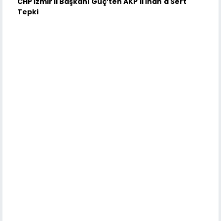
CHP İzmir İl Başkanı Güç’ten AKP'li İnan'a Sert
Tepki