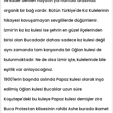
ve kader denilen hayatın yol haritası arasında
organik bir ba
ğ
vardır. Bütün Türkiye'de Kız Kulelerinin
hikayesi kavu
ş
amayan sevgililerde dü
ğ
ümlenir.
İ
zmir’in kız kız kulesi ise
ş
ehrin en güzel ilçelerinden
birisi olan Bucadadır dahası sadece kız kulesi de
ğ
il
aynı zamanda tam kar
ş
ısında bir O
ğ
lan kulesi de
bulunmaktadır. Ne de olsa
İ
zmir i
ş
te, kulelerinde bile
e
ş
itlik var anlayaca
ğ
ınız.
1900'lerin ba
ş
ında aslında Papaz kulesi olarak in
ş
a
edilmi
ş
O
ğ
lan kulesi Bucalılar uzun süre
Ko
ş
utepe'deki bu kuleye Papaz kulesi demi
ş
ler zira
Buca Protestan kilisesinin rahibi Ashe burada ikamet