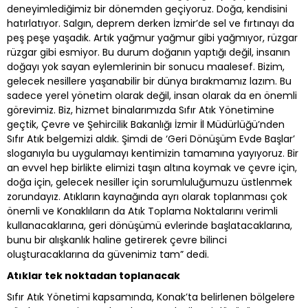
deneyimlediğimiz bir dönemden geçiyoruz. Doğa, kendisini
hatırlatıyor. Salgın, deprem derken İzmir’de sel ve fırtınayı da
peş peşe yaşadık. Artık yağmur yağmur gibi yağmıyor, rüzgar
rüzgar gibi esmiyor. Bu durum doğanın yaptığı değil, insanın
doğayı yok sayan eylemlerinin bir sonucu maalesef. Bizim,
gelecek nesillere yaşanabilir bir dünya bırakmamız lazım. Bu
sadece yerel yönetim olarak değil, insan olarak da en önemli
görevimiz. Biz, hizmet binalarımızda Sıfır Atık Yönetimine
geçtik, Çevre ve Şehircilik Bakanlığı İzmir İl Müdürlüğü’nden
Sıfır Atık belgemizi aldık. Şimdi de ‘Geri Dönüşüm Evde Başlar’
sloganıyla bu uygulamayı kentimizin tamamına yayıyoruz. Bir
an evvel hep birlikte elimizi taşın altına koymak ve çevre için,
doğa için, gelecek nesiller için sorumluluğumuzu üstlenmek
zorundayız. Atıkların kaynağında ayrı olarak toplanması çok
önemli ve Konaklıların da Atık Toplama Noktalarını verimli
kullanacaklarına, geri dönüşümü evlerinde başlatacaklarına,
bunu bir alışkanlık haline getirerek çevre bilinci
oluşturacaklarına da güvenimiz tam” dedi.
Atıklar tek noktadan toplanacak
Sıfır Atık Yönetimi kapsamında, Konak’ta belirlenen bölgelere