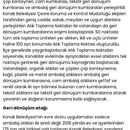
çöp konteyneri, cam kumbarası, tekstil geri dönüşüm
kumbarası ve ambalaj geri dönüşüm kumbaraları yerleştirildi.
Konak Belediyesi Çevre Koruma ve Kontrol Müdürlüğü ekipleri
tarafından geniş cadde, sokak, meydan ve uygun alanlara
yerleştirilen Atık Toplama Noktaları ile vatandaşın da geri
dönüşüm kumbaralarına erişimi kolaylaştırıldı. 50 noktada
tüm atık toplama üniteleri yer alırken, ikili ve üçlü üniteler
haline 100 ayrı konumda Atık Toplama Noktası oluşturuldu.
İlçe genelinde yaygınlaştırılacak Atık Toplama Noktaları
sayesinde, Konaklılar evlerinde ayrıştırdıkları evsel atıklarını tek
noktaya getirerek geri dönüşümü kaynağında başlatacak.
Vatandaşlar, organik atıkları ve çöpleri çöp konteynerine,
kağıt, plastik ve metal ambalaj atıklarını ambalaj geri
dönüşüm kumbarasına, cam ambalaj atıklarını şeffaf ve
renkli olarak iki ayrı bölmesi bulunan cam kumbaralarına,
tekstil atıklarını ise tekstil geri dönüşüm kumbaralarına atarak
çevrenin ve doğanın korunmasına katkı sağlayacak.
Geri dönüşüm atağı
Konak Belediyesi’nin evre dostu uygulamaları sadece
ambalaj atıkları ile sınırlı değil.
2019 yılında ev ve işyerlerinden
175 ton atık bitkisel yağ toplayan Konak Belediyesi, pandemi