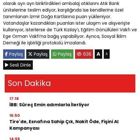
olarak ayrı ayrı biriktirdikleri ambalaj atıklarını Atık Bank
ünitelerine teslim ediyor, karşılığında ise kendilerine özel
tanımlanan İzmir Doğa Kartlarına puan yükleniyor.
Vatandaşlar kazandıkları puanları ister ulaşım ve alışverişte
kullanıyor, isterlerse de Türk Kızılay’ı, Eğitim Gönüllüleri Vakfı ve
Ege Orman Vakfı’na bağış yapabiliyor. Ayrıca, Sosyal İklim
Derneği ile işbirliği protokolü imzalandı.
A
Paylaş
Paylaş
Paylaş
636
A
Sesli Dinle
Son Dakika
17:18
İBB: Süreç Emin adımlarla İlerliyor
16:50
Tire'de, Esnafına Sahip Çık, Nakit Öde, Fişini Al
Kampanyası
14:55