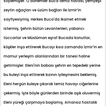
söylemi
ş
ler. O dönemler Buca temiz havası, yemye
ş
il
zeytin a
ğ
açları ve üzüm ba
ğ
ları ile
İ
zmir’in
sayfiyesiymi
ş
. Herkes Buca'da ikamet etmek
istermi
ş
.
Ş
ehrin bütün Levantenleri, yabancı
tüccarlar ve Müslüman e
ş
raf Bucada konutlar,
kö
ş
kler in
ş
a ettirerek Bucayı kısa zamanda
İ
zmir’in en
mamur yerle
ş
im alanlarından bir tanesi haline
getirmi
ş
ler. Eleni'nin babası
ş
ehrin en tepedeki yerine
bu kuleyi in
ş
a ettirerek kızının iyile
ş
mesini beklemi
ş
.
Eleni hergün kuleye çıkarak temiz havayı ci
ğ
erlerine
çekermi
ş
.
İş
te böyle günlerden birinde a
ş
ık oluvermi
ş
Eleni yüre
ğ
i çarpmaya ba
ş
lamı
ş
. Amansız hastalık