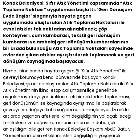
Konak Belediyesi, Sıfır Atık Yönetimi kapsamında “Atık
Toplama Noktası” uygulaması başlattı. ‘Geri Dönüşüm
Evde Başlar’ sloganıyla hayata geçen
uygulamada
oluşturulan Atık Toplama Noktaları ile
evsel atıklar tek noktadan alınabilecek; çöp
konteyneri, cam kumbarası, tekstil geri dönüşüm
kumbarası ve ambalaj geri dönüşüm kumbaralarının
bir arada bulunduğu Atık Toplama Noktaları sayesinde
evlerden çıkan atıklar ayrıştırılarak toplanacak ve geri
dönüşüm kaynağında başlayacak.
Hizmet binalarında hayata geçirdiği “Sıfır Atık Yönetimi” ile
çevreyi korumaya kendi bünyesinde başlayan Konak
Belediyesi, şimdi de oluşturulan Atık Toplama Noktaları ile Sıfır
Atık Yönetiminin ikinci etap çalışmasını ilçe genelinde
uygulamaya koyuyor. Atıkların tek bir noktadan toplanması,
geri dönüşümün ise kaynağında ayrıştırma ile başlatılarak
çevreye ve doğaya katkı sağlanması amaçlanıyor. İzmir’de
art arda yaşanan afetlerle iklim değişikliğinin yol açabileceği
tehlikelerin ve doğayı korumanın öneminin daha çok
anlaşıldığını dile getiren Konak Belediye Başkanı Abdül Batur,
“Küresel ısınmanın etkilerini, iklim değişikliğini yaşayarak