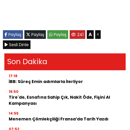
A
Paylaş
Paylaş
Paylaş
241
A
Sesli Dinle
Son Dakika
17:18
İBB: Süreç Emin adımlarla İlerliyor
16:50
Tire'de, Esnafına Sahip Çık, Nakit Öde, Fişini Al
Kampanyası
14:55
Menemen Çömlekçiliği Fransa’da Tarih Yazdı
07:52