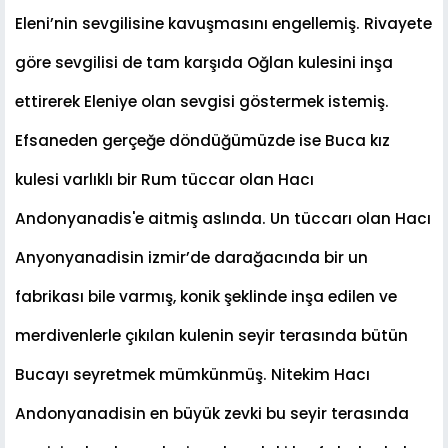
Eleni’nin sevgilisine kavu
ş
masını engellemi
ş
. Rivayete
göre sevgilisi de tam kar
ş
ıda O
ğ
lan kulesini in
ş
a
ettirerek Eleniye olan sevgisi göstermek istemi
ş
.
Efsaneden gerçe
ğ
e döndü
ğ
ümüzde ise Buca kız
kulesi varlıklı bir Rum tüccar olan Hacı
Andonyanadis'e aitmi
ş
aslında. Un tüccarı olan Hacı
Anyonyanadisin izmir’de dara
ğ
acında bir un
fabrikası bile varmı
ş
, konik
ş
eklinde in
ş
a edilen ve
merdivenlerle çıkılan kulenin seyir terasında bütün
Bucayı seyretmek mümkünmü
ş
. Nitekim Hacı
Andonyanadisin en büyük zevki bu seyir terasında