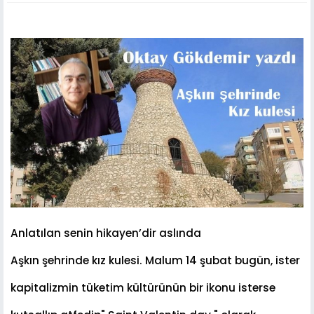
Anlatılan senin hikayen’dir aslında
Aş
kın
ş
ehrinde kız kulesi. Malum 14
ş
ubat bugün, ister
kapitalizmin tüketim kültürünün bir ikonu isterse