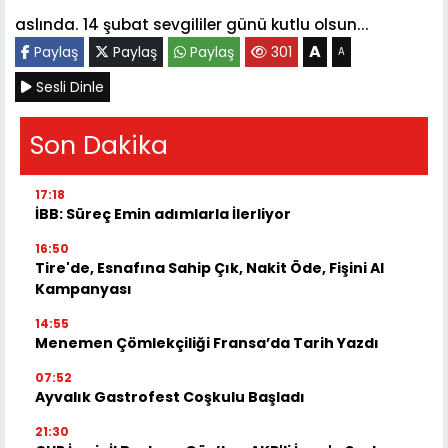
aslında. 14
ş
ubat sevgililer günü kutlu olsun...
A
Paylaş
Paylaş
Paylaş
301
A
Sesli Dinle
Son Dakika
17:18
İBB: Süreç Emin adımlarla İlerliyor
16:50
Tire'de, Esnafına Sahip Çık, Nakit Öde, Fişini Al
Kampanyası
14:55
Menemen Çömlekçiliği Fransa’da Tarih Yazdı
07:52
Ayvalık Gastrofest Coşkulu Başladı
21:30