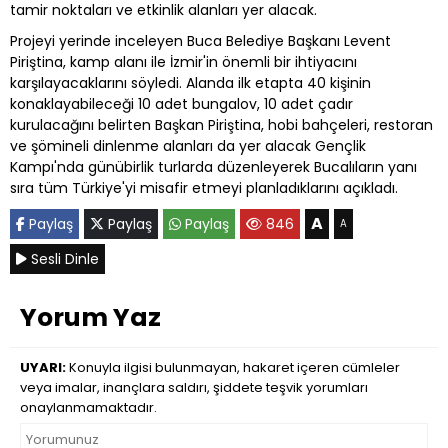
tamir noktaları ve etkinlik alanları yer alacak.
Projeyi yerinde inceleyen Buca Belediye Başkanı Levent
Piriştina, kamp alanı ile İzmir'in önemli bir ihtiyacını
karşılayacaklarını söyledi. Alanda ilk etapta 40 kişinin
konaklayabileceği 10 adet bungalov, 10 adet çadır
kurulacağını belirten Başkan Piriştina, hobi bahçeleri, restoran
ve şömineli dinlenme alanları da yer alacak Gençlik
Kampı'nda günübirlik turlarda düzenleyerek Bucalıların yanı
sıra tüm Türkiye'yi misafir etmeyi planladıklarını açıkladı.
A
Paylaş
Paylaş
Paylaş
846
A
Sesli Dinle
Yorum Yaz
UYARI:
Konuyla ilgisi bulunmayan, hakaret içeren cümleler
veya imalar, inançlara saldırı, şiddete teşvik yorumları
onaylanmamaktadır.