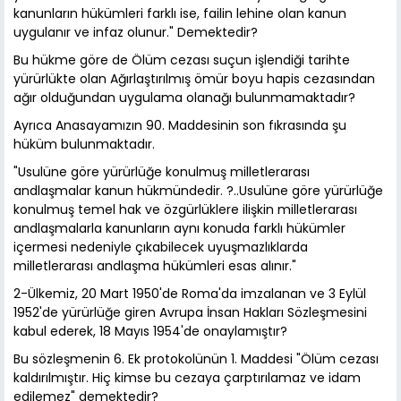
kanunların hükümleri farklı ise, failin lehine olan kanun
uygulanır ve infaz olunur." Demektedir?
Bu hükme göre de Ölüm cezası suçun işlendiği tarihte
yürürlükte olan Ağırlaştırılmış ömür boyu hapis cezasından
ağır olduğundan uygulama olanağı bulunmamaktadır?
Ayrıca Anasayamızın 90. Maddesinin son fıkrasında şu
hüküm bulunmaktadır.
"Usulüne göre yürürlüğe konulmuş milletlerarası
andlaşmalar kanun hükmündedir. ?..Usulüne göre yürürlüğe
konulmuş temel hak ve özgürlüklere ilişkin milletlerarası
andlaşmalarla kanunların aynı konuda farklı hükümler
içermesi nedeniyle çıkabilecek uyuşmazlıklarda
milletlerarası andlaşma hükümleri esas alınır."
2-Ülkemiz, 20 Mart 1950'de Roma'da imzalanan ve 3 Eylül
1952'de yürürlüğe giren Avrupa İnsan Hakları Sözleşmesini
kabul ederek, 18 Mayıs 1954'de onaylamıştır?
Bu sözleşmenin 6. Ek protokolünün 1. Maddesi "Ölüm cezası
kaldırılmıştır. Hiç kimse bu cezaya çarptırılamaz ve idam
edilemez" demektedir?