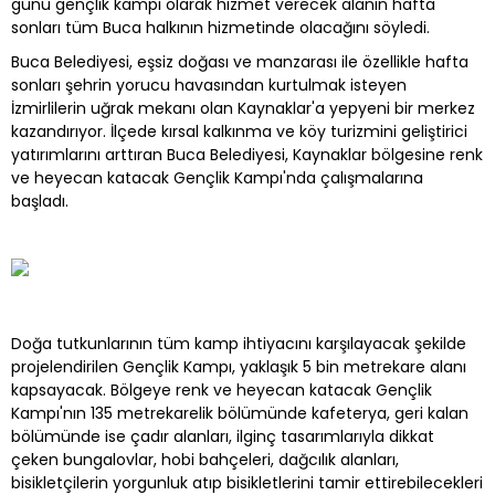
günü gençlik kampı olarak hizmet verecek alanın hafta
sonları tüm Buca halkının hizmetinde olacağını söyledi.
Buca Belediyesi, eşsiz doğası ve manzarası ile özellikle hafta
sonları şehrin yorucu havasından kurtulmak isteyen
İzmirlilerin uğrak mekanı olan Kaynaklar'a yepyeni bir merkez
kazandırıyor. İlçede kırsal kalkınma ve köy turizmini geliştirici
yatırımlarını arttıran Buca Belediyesi, Kaynaklar bölgesine renk
ve heyecan katacak Gençlik Kampı'nda çalışmalarına
başladı.
Doğa tutkunlarının tüm kamp ihtiyacını karşılayacak şekilde
projelendirilen Gençlik Kampı, yaklaşık 5 bin metrekare alanı
kapsayacak. Bölgeye renk ve heyecan katacak Gençlik
Kampı'nın 135 metrekarelik bölümünde kafeterya, geri kalan
bölümünde ise çadır alanları, ilginç tasarımlarıyla dikkat
çeken bungalovlar, hobi bahçeleri, dağcılık alanları,
bisikletçilerin yorgunluk atıp bisikletlerini tamir ettirebilecekleri