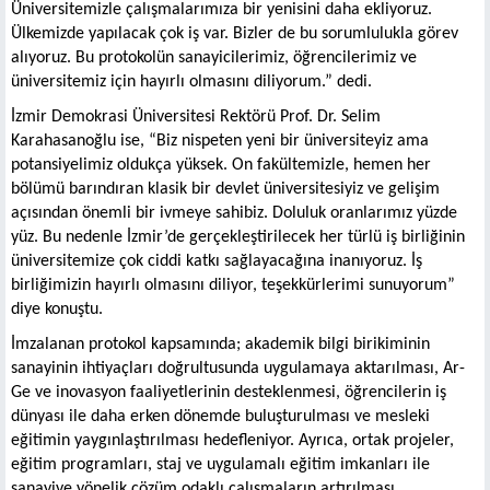
Üniversitemizle çalışmalarımıza bir yenisini daha ekliyoruz.
Ülkemizde yapılacak çok iş var. Bizler de bu sorumlulukla görev
alıyoruz. Bu protokolün sanayicilerimiz, öğrencilerimiz ve
üniversitemiz için hayırlı olmasını diliyorum.” dedi.
İzmir Demokrasi Üniversitesi Rektörü Prof. Dr. Selim
Karahasanoğlu ise, “Biz nispeten yeni bir üniversiteyiz ama
potansiyelimiz oldukça yüksek. On fakültemizle, hemen her
bölümü barındıran klasik bir devlet üniversitesiyiz ve gelişim
açısından önemli bir ivmeye sahibiz. Doluluk oranlarımız yüzde
yüz. Bu nedenle İzmir’de gerçekleştirilecek her türlü iş birliğinin
üniversitemize çok ciddi katkı sağlayacağına inanıyoruz. İş
birliğimizin hayırlı olmasını diliyor, teşekkürlerimi sunuyorum”
diye konuştu.
İmzalanan protokol kapsamında; akademik bilgi birikiminin
sanayinin ihtiyaçları doğrultusunda uygulamaya aktarılması, Ar-
Ge ve inovasyon faaliyetlerinin desteklenmesi, öğrencilerin iş
dünyası ile daha erken dönemde buluşturulması ve mesleki
eğitimin yaygınlaştırılması hedefleniyor. Ayrıca, ortak projeler,
eğitim programları, staj ve uygulamalı eğitim imkanları ile
sanayiye yönelik çözüm odaklı çalışmaların artırılması