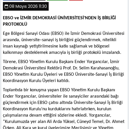
08 Mayıs 2026 11:30
EBSO ve İZMİR DEMOKRASİ ÜNİVERSİTESİ’NDEN İŞ BİRLİĞİ
PROTOKOLÜ
Ege Bölgesi Sanayi Odası (EBSO) ile İzmir Demokrasi Üniversitesi
arasında, üniversite–sanayi iş birliğini güçlendirmek, nitelikli
insan kaynağı yetiştirilmesine katkı sağlamak ve bölgesel
kalkınmayı desteklemek amacıyla iş birliği protokolü imzalandı.
Törene, EBSO Yönetim Kurulu Başkanı Ender Yorgancılar, İzmir
Demokrasi Üniversitesi Rektörü Prof. Dr. Selim Karahasanoğlu,
EBSO Yönetim Kurulu Üyeleri ve EBSO Üniversite-Sanayi İş Birliği
Koordinasyon Kurulu Üyeleri katıldı.
Toplantıda bir konuşma yapan EBSO Yönetim Kurulu Başkanı
Ender Yorgancılar, üniversiteler ile sanayiciler arasındaki bağı
güçlendirmek için EBSO çatısı altında Üniversite-Sanayi İş Birliği
Koordinasyon Kurulu’nu kurduklarını hatırlatırken, kurulun
çalışmalarına devam ettiğini sözlerine ekledi. Yorgancılar,
“Kurulumuzda yer alan Ali Arda Yüksel, Cüneyd Temel, Dr. Ahmet
Özken, Ali Kara ve kurul üyelerimize Meclisimiz ve Yönetim