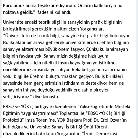
Kurulumuz adına teşekkür ediyorum. Onların katkılarıyla bu
noktaya geldik.” ifadesini kullandı.
Üniversitelerdeki teorik bilgi ile sanayicinin pratik bilgisinin
birleştirilmesi gerektiğinin altını çizen Yorgancılar,
“Üniversitelerde teorik bilgi, sanayide ise pratik bilgi bulunuyor.
Bu iki alanı bir araya getirerek üniversitelerde üretilen bilginin
sanayiye aktarılması büyük önem taşıyor. Çünkü kullanılmayan
bilginin faydası yok. Sanayimizin değişime hızlı uyum
sağlayabilmesi için nitelikli insan kaynağının yetiştirilmesi
önceliklerimiz arasında yer alıyor. Rekabet gücünü artırmanın
yolu, bilgi ile üretimi buluşturmaktan geçiyor. Bu iş birlikleri
sayesinde hem gençlerimizin istihdamını destekliyor hem de
sanayinin ihtiyaç duyduğu yetkinliklere sahip bireyler
yetiştiriyoruz.” diye konuştu.
EBSO ve YÖK iş birliğiyle düzenlenen “Yükseköğretimde Mesleki
Eğitimin Yaygınlaştırılması" Toplantısı ile “EBSO-YÖK İş Birliği
Protokolü” İmza Töreni’ne, YÖK Başkanı Prof. Dr. Erol Özvar’ın
katıldığını ve Üniversite-Sanayi İş Birliği Ödül Töreni
düzenlediklerini hatırlatan Yorgancılar, “İzmir Demokrasi