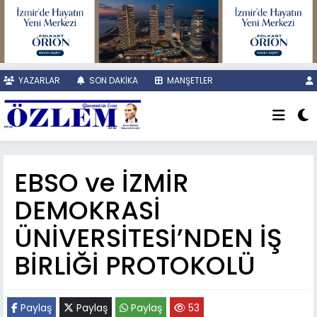
YAZARLAR
SON DAKİKA
MANŞETLER
EBSO ve İZMİR
DEMOKRASİ
ÜNİVERSİTESİ’NDEN İŞ
BİRLİĞİ PROTOKOLÜ
Paylaş
Paylaş
Paylaş
53