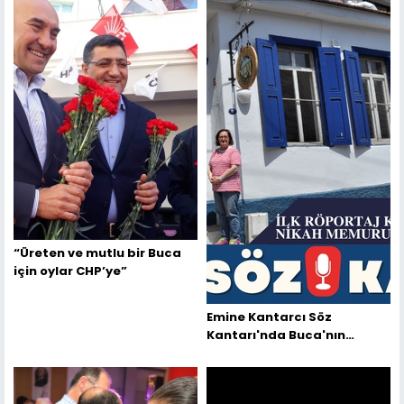
“Üreten ve mutlu bir Buca
için oylar CHP’ye”
Emine Kantarcı Söz
Kantarı'nda Buca'nın
Efsane Nikah Memurunu
Yazdı