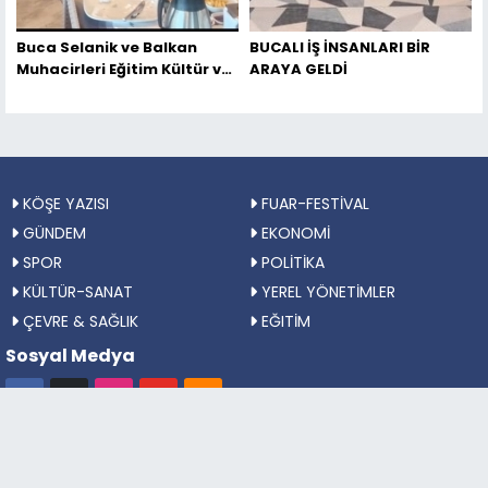
Buca Selanik ve Balkan
BUCALI İŞ İNSANLARI BİR
Muhacirleri Eğitim Kültür ve
ARAYA GELDİ
Dayanışma Derneği
Kahvaltı’da bir araya geldi
KÖŞE YAZISI
FUAR-FESTİVAL
GÜNDEM
EKONOMİ
SPOR
POLİTİKA
KÜLTÜR-SANAT
YEREL YÖNETİMLER
ÇEVRE & SAĞLIK
EĞITİM
Sosyal Medya
© Bütün hakları saklıdır. Özlem Haber
Haber Yazılımı