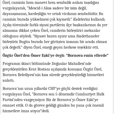
Özel, caminin hem manevi hem sembolik anlam taşıdığını
vurgulayarak, “Mescid-i Aksa sadece bir isim değil;
dayanışmanın, kardeşliğin ve ortak vicdanın sembolüdür. Bu
caminin burada yükselmesi çok kıymetli.” ifadelerini kullandı.
Açılış töreninde farklı siyasi partilerin ilçe başkanlarının da yer
almasına dikkat çeken Özel, camilerin birleştirici mekanlar
olduğunu söyledi. “Siyaset bazen ayırır ama ibadethaneler
birleştirir. Bugün burada her görüşten insanın bir arada olması
çok değerli.” diyen Özel, emeği geçen herkese teşekkür etti.
Özgür Özel’den Ömer Eşki’ye övgü: “Bornova emin ellerde”
Programın ikinci bölümünde Doğanlar Mahallesi’nde
gerçekleştirilen Kent Bostanı açılışında konuşan Özgür Özel,
Bornova Belediyesi’nin kısa sürede gerçekleştirdiği hizmetleri
anlattı.
Bornova’nın uzun yıllardır CHP’ye güçlü destek verdiğini
vurgulayan Özel, “Bornova son 5 dönemdir Cumhuriyet Halk
Partisi’nden vazgeçmiyor. Biz de Bornova’yı Ömer Eşki’ye
emanet ettik. O da göreve geldiği günden bu yana çok önemli
hizmetlere imza atıyor.”dedi.