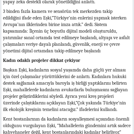
yapay zeka destekli olarak yönetildiğini anlattı.
3 binden fazla kamera ve sensörün tek merkezden takip
edildiğini ifade eden Eşki,“Türkiye’nin enlerini yapmak isterken
Avrupa’nın ilklerinden birine imza attık.” dedi. Sistem
kapsamında: İlçenin üç boyutlu dijital modeli oluşturuldu,
yatırımlar sanal ortamda test edilmeye başlandı, altyapı ve asfalt
çalışmaları veriye dayalı planlandı, güvenlik, enerji ve çevre
yönetimi dijital ortamdan takip edilmeye başlandı
Kadın odaklı projeler dikkat çekiyor
Başkan Eşki, kadınların sosyal yaşamda daha güçlü yer alması
için özel çalışmalar yürüttüklerini de anlattı. Kadınlara hukuki
destek sağlamak amacıyla baroyla iş birliği yaptıklarını belirten
Eşki, mahallelerde kadınların avukatlarla buluşmasını sağlayan
projeler geliştirdiklerini söyledi. Ayrıca yeni kreş projeleri
üzerinde çalıştıklarını açıklayan Eşki,“Çok yakında Türkiye’nin
ilk ekolojik kreşinin temelini atacağız.” ifadelerini kullandı.
Kent bostanlarının da kadınların sosyalleşmesi açısından önemli
olduğunu vurgulayan Eşki, “Mahallelerin gündemini artık sadece
kahvehaneler değil, kent bostanlarındaki kadınlar belirliyor.”