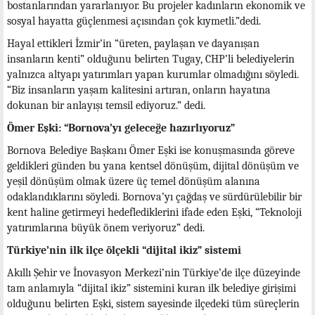
bostanlarından yararlanıyor. Bu projeler kadınların ekonomik ve
sosyal hayatta güçlenmesi açısından çok kıymetli.”dedi.
Hayal ettikleri İzmir’in “üreten, paylaşan ve dayanışan
insanların kenti” olduğunu belirten Tugay, CHP’li belediyelerin
yalnızca altyapı yatırımları yapan kurumlar olmadığını söyledi.
“Biz insanların yaşam kalitesini artıran, onların hayatına
dokunan bir anlayışı temsil ediyoruz.” dedi.
Ömer Eşki: “Bornova’yı geleceğe hazırlıyoruz”
Bornova Belediye Başkanı Ömer Eşki ise konuşmasında göreve
geldikleri günden bu yana kentsel dönüşüm, dijital dönüşüm ve
yeşil dönüşüm olmak üzere üç temel dönüşüm alanına
odaklandıklarını söyledi. Bornova’yı çağdaş ve sürdürülebilir bir
kent haline getirmeyi hedeflediklerini ifade eden Eşki, “Teknoloji
yatırımlarına büyük önem veriyoruz” dedi.
Türkiye’nin ilk ilçe ölçekli “dijital ikiz” sistemi
Akıllı Şehir ve İnovasyon Merkezi’nin Türkiye’de ilçe düzeyinde
tam anlamıyla “dijital ikiz” sistemini kuran ilk belediye girişimi
olduğunu belirten Eşki, sistem sayesinde ilçedeki tüm süreçlerin