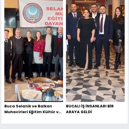
Buca Selanik ve Balkan
BUCALI İŞ İNSANLARI BİR
Muhacirleri Eğitim Kültür ve
ARAYA GELDİ
Dayanışma Derneği
Kahvaltı’da bir araya geldi