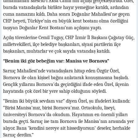
tamamlanan Mescid-i Aksa Camii’nin açılışı gerçekleştirildi. Özel,
burada vatandaşlarla birlikte hayır yemeğine katıldı, ardından
cuma namazını kıldı. Daha sonra Doğanlar Mahallesi’ne geçen
CHP heyeti, Türkiye’nin en büyük kent bostanı olma özelliğini
taşıyan Doğanlar Kent Bostanı’nın açılışını yaptı.
Açılış törenlerine Cemil Tugay, CHP İzmir İl Başkanı Çağatay Güç,
milletvekilleri, ilçe belediye başkanları, siyasi partilerin ilçe
başkanları, muhtarlar ve çok sayıda vatandaş katıldı.
“Benim iki göz bebeğim var: Manisa ve Bornova”
Sarnıç Mahallesi’nde vatandaşlara hitap eden Özgür Özel,
Bornova ile olan kişisel bağını anlatarak konuşmasına başladı.
Gençlik yıllarını Bornova’da geçirdiğini ifade eden Özel, ilçenin
hayatında çok özel bir yere sahip olduğunu söyledi.
“Benim iki büyük sevdam var” diyen Özel, şu ifadeleri kullandı:
“Birisi Manisa’mız, birisi Bornova’mız. Ortaokulu, liseyi,
üniversiteyi Bornova’da okudum. Hayatımın en önemli yılları
burada geçti. Sarnıç ise tam Bornova ile Manisa’nın arasında yer
alıyor. Bana ‘kendini nereye ait hissediyorsun’ deseler, herhalde
Sarnıç derdim.”