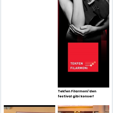
Tekfen Filarmoni'den
festival gibi konser!