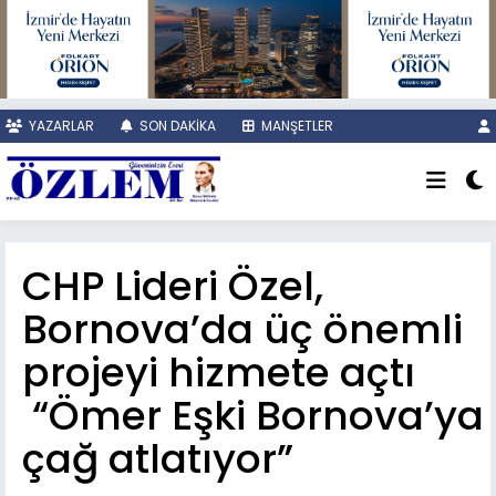
YAZARLAR
SON DAKİKA
MANŞETLER
CHP Lideri Özel,
Bornova’da üç önemli
projeyi hizmete açtı
“Ömer Eşki Bornova’ya
çağ atlatıyor”