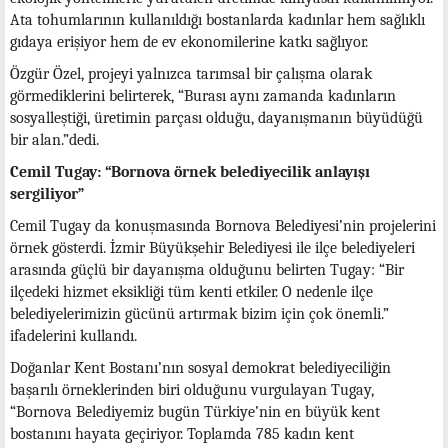
Ata tohumlarının kullanıldığı bostanlarda kadınlar hem sağlıklı
gıdaya erişiyor hem de ev ekonomilerine katkı sağlıyor.
Özgür Özel, projeyi yalnızca tarımsal bir çalışma olarak
görmediklerini belirterek, “Burası aynı zamanda kadınların
sosyalleştiği, üretimin parçası olduğu, dayanışmanın büyüdüğü
bir alan.”dedi.
Cemil Tugay: “Bornova örnek belediyecilik anlayışı
sergiliyor”
Cemil Tugay da konuşmasında Bornova Belediyesi’nin projelerini
örnek gösterdi. İzmir Büyükşehir Belediyesi ile ilçe belediyeleri
arasında güçlü bir dayanışma olduğunu belirten Tugay: “Bir
ilçedeki hizmet eksikliği tüm kenti etkiler. O nedenle ilçe
belediyelerimizin gücünü artırmak bizim için çok önemli.”
ifadelerini kullandı.
Doğanlar Kent Bostanı’nın sosyal demokrat belediyeciliğin
başarılı örneklerinden biri olduğunu vurgulayan Tugay,
“Bornova Belediyemiz bugün Türkiye’nin en büyük kent
bostanını hayata geçiriyor. Toplamda 785 kadın kent