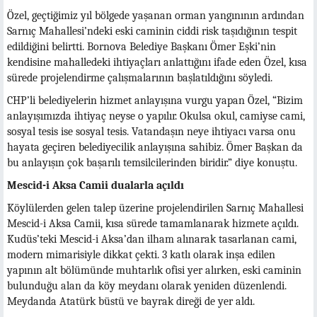
Özel, geçtiğimiz yıl bölgede yaşanan orman yangınının ardından
Sarnıç Mahallesi’ndeki eski caminin ciddi risk taşıdığının tespit
edildiğini belirtti. Bornova Belediye Başkanı Ömer Eşki’nin
kendisine mahalledeki ihtiyaçları anlattığını ifade eden Özel, kısa
sürede projelendirme çalışmalarının başlatıldığını söyledi.
CHP’li belediyelerin hizmet anlayışına vurgu yapan Özel, “Bizim
anlayışımızda ihtiyaç neyse o yapılır. Okulsa okul, camiyse cami,
sosyal tesis ise sosyal tesis. Vatandaşın neye ihtiyacı varsa onu
hayata geçiren belediyecilik anlayışına sahibiz. Ömer Başkan da
bu anlayışın çok başarılı temsilcilerinden biridir.” diye konuştu.
Mescid-i Aksa Camii dualarla açıldı
Köylülerden gelen talep üzerine projelendirilen Sarnıç Mahallesi
Mescid-i Aksa Camii, kısa sürede tamamlanarak hizmete açıldı.
Kudüs’teki Mescid-i Aksa’dan ilham alınarak tasarlanan cami,
modern mimarisiyle dikkat çekti. 3 katlı olarak inşa edilen
yapının alt bölümünde muhtarlık ofisi yer alırken, eski caminin
bulunduğu alan da köy meydanı olarak yeniden düzenlendi.
Meydanda Atatürk büstü ve bayrak direği de yer aldı.