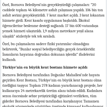
Özel, Bornova Belediyesi’nin gerçekleştirdiği çalışmaları: “20
caddede toplam 46 kilometre asfalt çalışması yapıldı. 106 bin ton
asfalt serimi gerçekleştirildi. 7 kent market açıldı. 3 kent lokantası
hizmete girdi. Kent kasabı uygulaması başlatıldı. İlkokul
öğrencilerine beslenme desteği sağlandı. 17 bin 600 vatandaşa
yemek hizmeti ulaştırıldı. 1,9 milyon metrekare yeşil alana
ulaşıldı” sözleriyle tek tek sıraladı.
Özel, bu çalışmaların sadece fiziki yatırımlar olmadığını
belirterek, “Bunlar sosyal belediyeciliğin gerçek örnekleridir.
İnsanların hayatına doğrudan dokunan işlerdir.” ifadelerini
kullandı.
Türkiye’nin en büyük kent bostanı hizmete açıldı
Bornova Belediyesi tarafından Doğanlar Mahallesi’nde hayata
geçirilen Kent Bostanı, Türkiye’nin en büyük kent bostanı olma
özelliğini taşıyor. Toplam 278 kadının yararlanacağı projede, her
kullanıcıya 24 metrekarelik üretim alanı tahsis edildi. Kadınlara
sezon öncesinde sebze yetiştiriciliği eğitimleri verilirken, tüm
giderler Bornova Belediyesi tarafından karşılanıyor. Tamamen
ekolojik yöntemlerle yürütülen üretimde kimyasal kullanılmıyor.