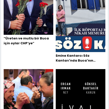
“Üreten ve mutlu bir Buca
için oylar CHP’ye”
Emine Kantarcı Söz
Kantarı'nda Buca'nın
Efsane Nikah Memurunu
Yazdı