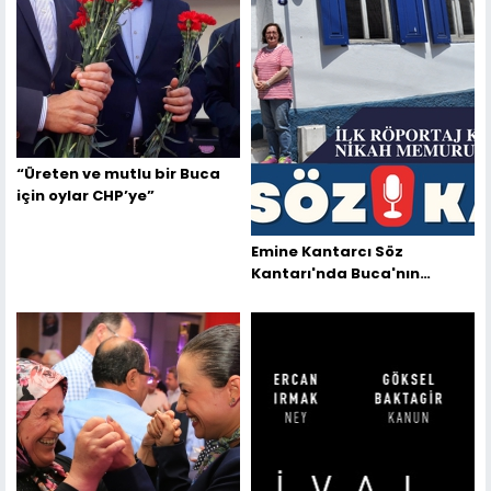
“Üreten ve mutlu bir Buca
için oylar CHP’ye”
Emine Kantarcı Söz
Kantarı'nda Buca'nın
Efsane Nikah Memurunu
Yazdı