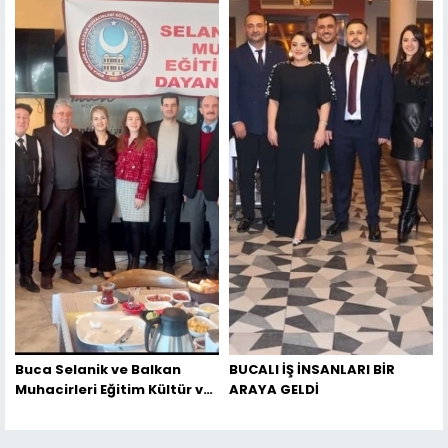
Buca Selanik ve Balkan
BUCALI İŞ İNSANLARI BİR
Muhacirleri Eğitim Kültür ve
ARAYA GELDİ
Dayanışma Derneği
Kahvaltı’da bir araya geldi