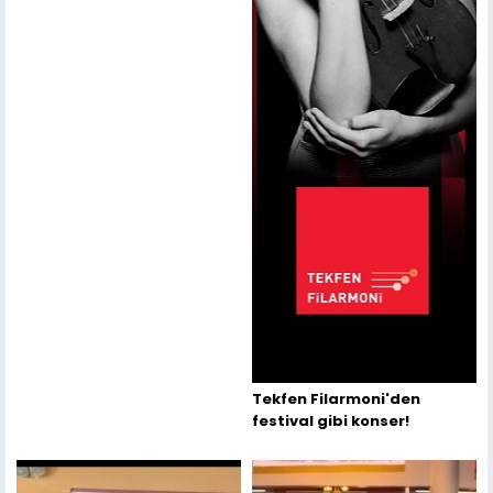
Tekfen Filarmoni'den
festival gibi konser!