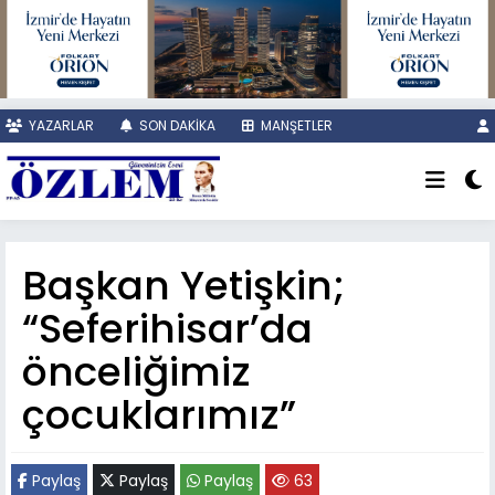
YAZARLAR
SON DAKİKA
MANŞETLER
Başkan Yetişkin;
“Seferihisar’da
önceliğimiz
çocuklarımız”
Paylaş
Paylaş
Paylaş
63