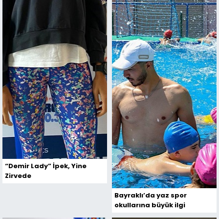
“Demir Lady” İpek, Yine
Zirvede
Bayraklı’da yaz spor
okullarına büyük ilgi