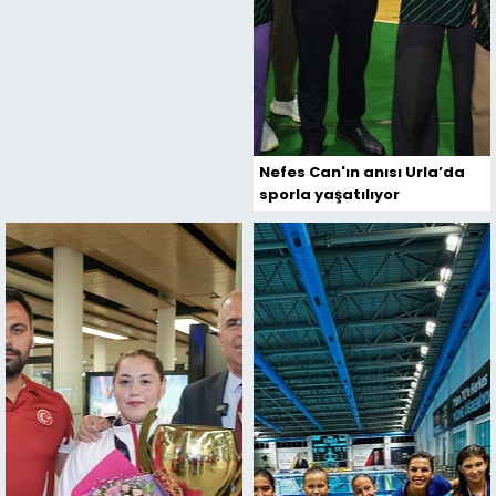
Nefes Can'ın anısı Urla’da
sporla yaşatılıyor