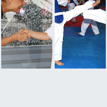
Efes'in Çocukları Satranç
Çiğli Belediyesi’nin Yaz Spor
Turnuvası Tamamlandı
Okulu Kayıtları Başlıyor