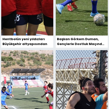
Hentbolün yeni yıldızları
Başkan Görkem Duman,
Büyükşehir altyapısından
Gençlerle Dostluk Maçında
Buluştu