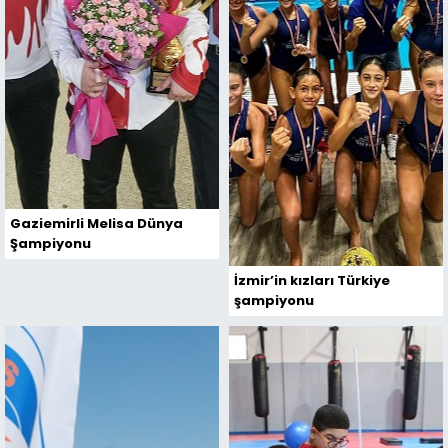
Gaziemirli Melisa Dünya
Şampiyonu
İzmir’in kızları Türkiye
şampiyonu